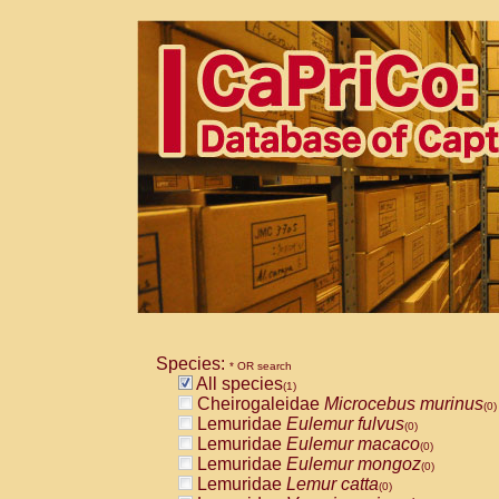
Species:
* OR search
All species
(1)
Cheirogaleidae
Microcebus murinus
(0)
Lemuridae
Eulemur fulvus
(0)
Lemuridae
Eulemur macaco
(0)
Lemuridae
Eulemur mongoz
(0)
Lemuridae
Lemur catta
(0)