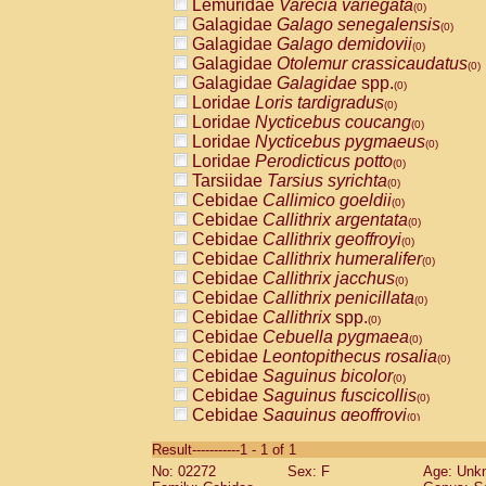
Lemuridae
Varecia variegata
(0)
Galagidae
Galago senegalensis
(0)
Galagidae
Galago demidovii
(0)
Galagidae
Otolemur crassicaudatus
(0)
Galagidae
Galagidae
spp.
(0)
Loridae
Loris tardigradus
(0)
Loridae
Nycticebus coucang
(0)
Loridae
Nycticebus pygmaeus
(0)
Loridae
Perodicticus potto
(0)
Tarsiidae
Tarsius syrichta
(0)
Cebidae
Callimico goeldii
(0)
Cebidae
Callithrix argentata
(0)
Cebidae
Callithrix geoffroyi
(0)
Cebidae
Callithrix humeralifer
(0)
Cebidae
Callithrix jacchus
(0)
Cebidae
Callithrix penicillata
(0)
Cebidae
Callithrix
spp.
(0)
Cebidae
Cebuella pygmaea
(0)
Cebidae
Leontopithecus rosalia
(0)
Cebidae
Saguinus bicolor
(0)
Cebidae
Saguinus fuscicollis
(0)
Cebidae
Saguinus geoffroyi
(0)
Cebidae
Saguinus imperator
(0)
Result-----------1 - 1 of 1
Cebidae
Saguinus labiatus
(0)
No: 02272
Sex: F
Age: Unk
Cebidae
Saguinus leucopus
(0)