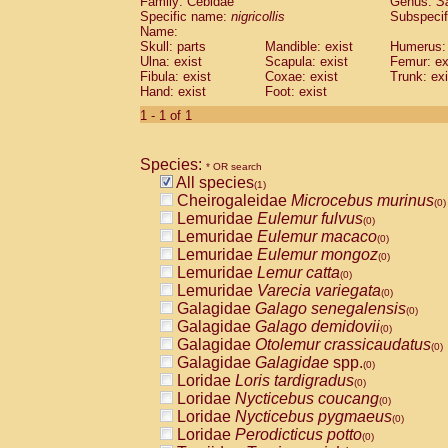
Family: Cebidae
Genus:
S
Cebidae
Saguinus midas
(0)
Specific name:
nigricollis
Subspecif
Cebidae
Saguinus mystax
(0)
Name:
Cebidae
Saguinus nigricollis
Skull: parts
Mandible: exist
(1)
Humerus: 
Cebidae
Saguinus oedipus
Ulna: exist
Scapula: exist
Femur: ex
(0)
Fibula: exist
Coxae: exist
Trunk: exi
Cebidae
Saguinus weddelli
(0)
Hand: exist
Foot: exist
Cebidae
Saguinus
spp.
(0)
Cebidae
Aotus trivirgatus
1 - 1 of 1
(0)
Cebidae
Cebus albifrons
(0)
Cebidae
Cebus apella
(0)
Species:
Cebidae
Cebus capucinus
* OR search
(0)
All species
Cebidae
Cebus nigrivittatus
(1)
(0)
Cheirogaleidae
Microcebus murinus
Cebidae
Cebus
spp.
(0)
(0)
Lemuridae
Eulemur fulvus
Cebidae
Saimiri boliviensis
(0)
(0)
Lemuridae
Eulemur macaco
Cebidae
Saimiri sciureus
(0)
(0)
Lemuridae
Eulemur mongoz
Atelidae
Alouatta caraya
(0)
(0)
Lemuridae
Lemur catta
Atelidae
Alouatta fusca
(0)
(0)
Lemuridae
Varecia variegata
Atelidae
Alouatta seniculus
(0)
(0)
Galagidae
Galago senegalensis
Atelidae
Alouatta
spp.
(0)
(0)
Galagidae
Galago demidovii
Atelidae
Ateles belzebuth
(0)
(0)
Galagidae
Otolemur crassicaudatus
Atelidae
Ateles geoffroyi
(0)
(0)
Galagidae
Galagidae
spp.
Atelidae
Ateles paniscus
(0)
(0)
Loridae
Loris tardigradus
Atelidae
Ateles
spp.
(0)
(0)
Loridae
Nycticebus coucang
Atelidae
Lagothrix lagothricha
(0)
(0)
Loridae
Nycticebus pygmaeus
Atelidae
Lagothrix lagothricha cana
(0)
(0)
Loridae
Perodicticus potto
Pitheciidae
Cacajao calvus rubicundu
(0)