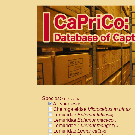
Species:
* OR search
All species
(1)
Cheirogaleidae
Microcebus murinus
(0)
Lemuridae
Eulemur fulvus
(0)
Lemuridae
Eulemur macaco
(0)
Lemuridae
Eulemur mongoz
(0)
Lemuridae
Lemur catta
(0)