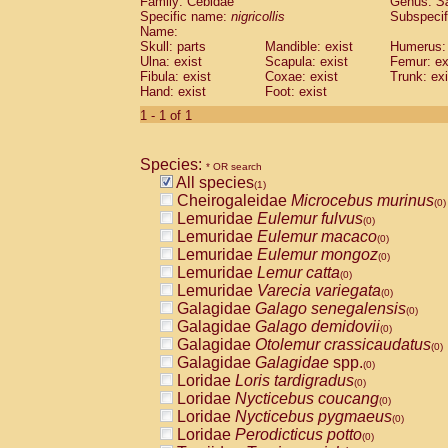
Family: Cebidae
Genus:
S
Cebidae
Saguinus midas
(0)
Specific name:
nigricollis
Subspecif
Cebidae
Saguinus mystax
(0)
Name:
Cebidae
Saguinus nigricollis
Skull: parts
Mandible: exist
(1)
Humerus: 
Cebidae
Saguinus oedipus
Ulna: exist
Scapula: exist
Femur: ex
(0)
Fibula: exist
Coxae: exist
Trunk: exi
Cebidae
Saguinus weddelli
(0)
Hand: exist
Foot: exist
Cebidae
Saguinus
spp.
(0)
Cebidae
Aotus trivirgatus
1 - 1 of 1
(0)
Cebidae
Cebus albifrons
(0)
Cebidae
Cebus apella
(0)
Species:
Cebidae
Cebus capucinus
* OR search
(0)
All species
Cebidae
Cebus nigrivittatus
(1)
(0)
Cheirogaleidae
Microcebus murinus
Cebidae
Cebus
spp.
(0)
(0)
Lemuridae
Eulemur fulvus
Cebidae
Saimiri boliviensis
(0)
(0)
Lemuridae
Eulemur macaco
Cebidae
Saimiri sciureus
(0)
(0)
Lemuridae
Eulemur mongoz
Atelidae
Alouatta caraya
(0)
(0)
Lemuridae
Lemur catta
Atelidae
Alouatta fusca
(0)
(0)
Lemuridae
Varecia variegata
Atelidae
Alouatta seniculus
(0)
(0)
Galagidae
Galago senegalensis
Atelidae
Alouatta
spp.
(0)
(0)
Galagidae
Galago demidovii
Atelidae
Ateles belzebuth
(0)
(0)
Galagidae
Otolemur crassicaudatus
Atelidae
Ateles geoffroyi
(0)
(0)
Galagidae
Galagidae
spp.
Atelidae
Ateles paniscus
(0)
(0)
Loridae
Loris tardigradus
Atelidae
Ateles
spp.
(0)
(0)
Loridae
Nycticebus coucang
Atelidae
Lagothrix lagothricha
(0)
(0)
Loridae
Nycticebus pygmaeus
Atelidae
Lagothrix lagothricha cana
(0)
(0)
Loridae
Perodicticus potto
Pitheciidae
Cacajao calvus rubicundu
(0)