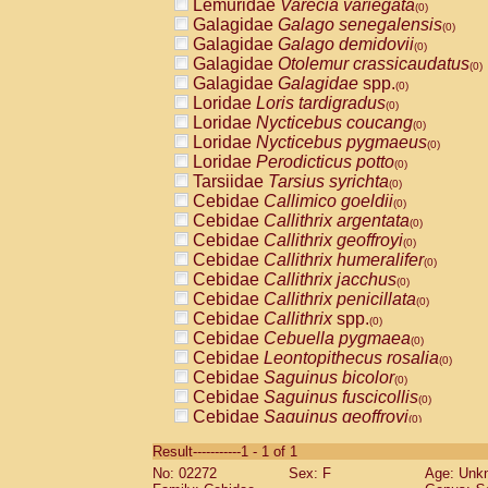
Lemuridae
Varecia variegata
(0)
Galagidae
Galago senegalensis
(0)
Galagidae
Galago demidovii
(0)
Galagidae
Otolemur crassicaudatus
(0)
Galagidae
Galagidae
spp.
(0)
Loridae
Loris tardigradus
(0)
Loridae
Nycticebus coucang
(0)
Loridae
Nycticebus pygmaeus
(0)
Loridae
Perodicticus potto
(0)
Tarsiidae
Tarsius syrichta
(0)
Cebidae
Callimico goeldii
(0)
Cebidae
Callithrix argentata
(0)
Cebidae
Callithrix geoffroyi
(0)
Cebidae
Callithrix humeralifer
(0)
Cebidae
Callithrix jacchus
(0)
Cebidae
Callithrix penicillata
(0)
Cebidae
Callithrix
spp.
(0)
Cebidae
Cebuella pygmaea
(0)
Cebidae
Leontopithecus rosalia
(0)
Cebidae
Saguinus bicolor
(0)
Cebidae
Saguinus fuscicollis
(0)
Cebidae
Saguinus geoffroyi
(0)
Cebidae
Saguinus imperator
(0)
Result-----------1 - 1 of 1
Cebidae
Saguinus labiatus
(0)
No: 02272
Sex: F
Age: Unk
Cebidae
Saguinus leucopus
(0)