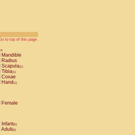
Go to top of this page.
ch
Mandible
Radius
Scapula
(1)
Tibia
(1)
Coxae
Hand
(1)
Female
Infant
(0)
Adult
(0)