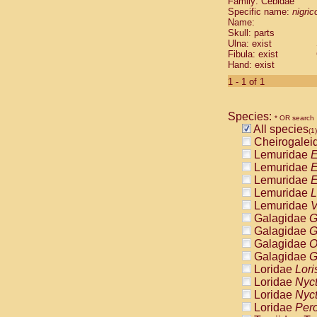
Family: Cebidae
Cebidae
Sa
Specific name:
nigrico
Cebidae
Sa
Name:
Cebidae
Sag
Skull: parts
Cebidae
Sa
Ulna: exist
Fibula: exist
Cebidae
Sag
Hand: exist
Cebidae
Sa
Cebidae
Aot
1 - 1 of 1
Cebidae
Ceb
Cebidae
Ceb
Species:
Cebidae
Ce
* OR search
All species
Cebidae
Ceb
(1)
Cheirogalei
Cebidae
Ce
Lemuridae
E
Cebidae
Sai
Lemuridae
E
Cebidae
Sai
Lemuridae
E
Atelidae
Alo
Lemuridae
L
Atelidae
Alo
Lemuridae
V
Atelidae
Alo
Galagidae
G
Atelidae
Alo
Galagidae
G
Atelidae
Ate
Galagidae
O
Atelidae
Ate
Galagidae
G
Atelidae
Ate
Loridae
Lori
Atelidae
Ate
Loridae
Nyc
Atelidae
Lag
Loridae
Nyc
Atelidae
Lag
Loridae
Pero
Pitheciidae