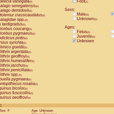
arecia variegata
Foot
(0)
(1)
alago senegalensis
(0)
Sexs:
alago demidovii
(0)
Male
tolemur crassicaudatus
(0)
(0)
Unknown
alagidae
spp.
(0)
(0)
s tardigradus
(0)
Ages:
ticebus coucang
(0)
Fetus
(0)
ticebus pygmaeus
(0)
Juvenile
(0)
dicticus potto
(0)
Unknown
rsius syrichta
(0)
limico goeldii
(0)
lithrix argentata
(0)
lithrix geoffroyi
(0)
lithrix humeralifer
(0)
lithrix jacchus
(0)
lithrix penicillata
(0)
lithrix
spp.
(0)
buella pygmaea
(0)
ntopithecus rosalia
(0)
uinus bicolor
(0)
uinus fuscicollis
(0)
uinus geoffroyi
(0)
uinus imperator
(0)
 1
uinus labiatus
(0)
Sex: F
Age: Unknown
guinus leucopus
(0)