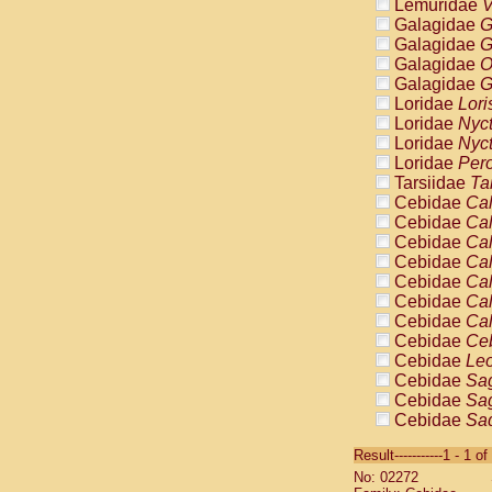
Lemuridae
V
Galagidae
G
Galagidae
G
Galagidae
O
Galagidae
G
Loridae
Lori
Loridae
Nyc
Loridae
Nyc
Loridae
Pero
Tarsiidae
Ta
Cebidae
Cal
Cebidae
Cal
Cebidae
Cal
Cebidae
Cal
Cebidae
Cal
Cebidae
Cal
Cebidae
Cal
Cebidae
Ce
Cebidae
Leo
Cebidae
Sag
Cebidae
Sag
Cebidae
Sag
Cebidae
Sag
Result-----------1 - 1 of
Cebidae
Sag
No: 02272
Cebidae
Sa