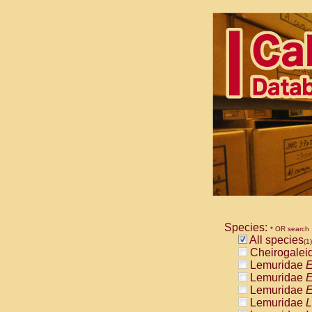
Species:
* OR search
All species
(1)
Cheirogalei
Lemuridae
E
Lemuridae
E
Lemuridae
E
Lemuridae
L