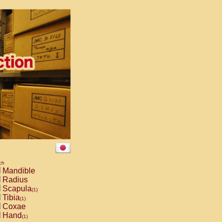
ch
Mandible
Radius
Scapula
(1)
Tibia
(1)
Coxae
Hand
(1)