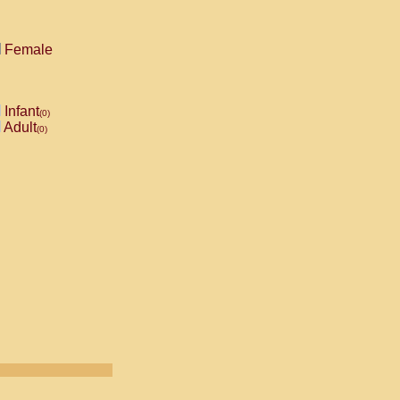
Female
Infant
(0)
Adult
(0)