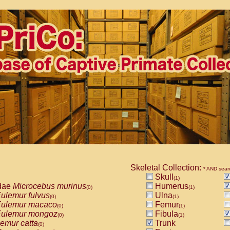
Skeletal Collection:
* AND sear
Skull
(1)
dae
Microcebus murinus
Humerus
(0)
(1)
ulemur fulvus
Ulna
(0)
(1)
ulemur macaco
Femur
(0)
(1)
ulemur mongoz
Fibula
(0)
(1)
emur catta
Trunk
(0)