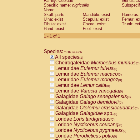
Family: Cebidae
Genus:
S
Cebidae
Saguinus midas
(0)
Specific name:
nigricollis
Subspecif
Cebidae
Saguinus mystax
(0)
Name:
Cebidae
Saguinus nigricollis
Skull: parts
Mandible: exist
(1)
Humerus: 
Cebidae
Saguinus oedipus
Ulna: exist
Scapula: exist
Femur: ex
(0)
Fibula: exist
Coxae: exist
Trunk: exi
Cebidae
Saguinus weddelli
(0)
Hand: exist
Foot: exist
Cebidae
Saguinus
spp.
(0)
Cebidae
Aotus trivirgatus
1 - 1 of 1
(0)
Cebidae
Cebus albifrons
(0)
Cebidae
Cebus apella
(0)
Species:
Cebidae
Cebus capucinus
* OR search
(0)
All species
Cebidae
Cebus nigrivittatus
(1)
(0)
Cheirogaleidae
Microcebus murinus
Cebidae
Cebus
spp.
(0)
(0)
Lemuridae
Eulemur fulvus
Cebidae
Saimiri boliviensis
(0)
(0)
Lemuridae
Eulemur macaco
Cebidae
Saimiri sciureus
(0)
(0)
Lemuridae
Eulemur mongoz
Atelidae
Alouatta caraya
(0)
(0)
Lemuridae
Lemur catta
Atelidae
Alouatta fusca
(0)
(0)
Lemuridae
Varecia variegata
Atelidae
Alouatta seniculus
(0)
(0)
Galagidae
Galago senegalensis
Atelidae
Alouatta
spp.
(0)
(0)
Galagidae
Galago demidovii
Atelidae
Ateles belzebuth
(0)
(0)
Galagidae
Otolemur crassicaudatus
Atelidae
Ateles geoffroyi
(0)
(0)
Galagidae
Galagidae
spp.
Atelidae
Ateles paniscus
(0)
(0)
Loridae
Loris tardigradus
Atelidae
Ateles
spp.
(0)
(0)
Loridae
Nycticebus coucang
Atelidae
Lagothrix lagothricha
(0)
(0)
Loridae
Nycticebus pygmaeus
Atelidae
Lagothrix lagothricha cana
(0)
(0)
Loridae
Perodicticus potto
Pitheciidae
Cacajao calvus rubicundu
(0)