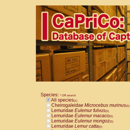
Species:
* OR search
All species
(1)
Cheirogaleidae
Microcebus murinus
(0)
Lemuridae
Eulemur fulvus
(0)
Lemuridae
Eulemur macaco
(0)
Lemuridae
Eulemur mongoz
(0)
Lemuridae
Lemur catta
(0)