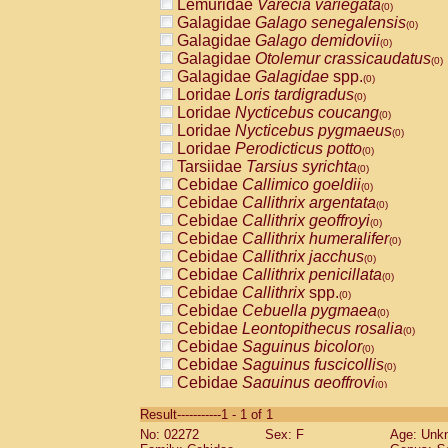
Lemuridae
Varecia variegata
(0)
Galagidae
Galago senegalensis
(0)
Galagidae
Galago demidovii
(0)
Galagidae
Otolemur crassicaudatus
(0)
Galagidae
Galagidae
spp.
(0)
Loridae
Loris tardigradus
(0)
Loridae
Nycticebus coucang
(0)
Loridae
Nycticebus pygmaeus
(0)
Loridae
Perodicticus potto
(0)
Tarsiidae
Tarsius syrichta
(0)
Cebidae
Callimico goeldii
(0)
Cebidae
Callithrix argentata
(0)
Cebidae
Callithrix geoffroyi
(0)
Cebidae
Callithrix humeralifer
(0)
Cebidae
Callithrix jacchus
(0)
Cebidae
Callithrix penicillata
(0)
Cebidae
Callithrix
spp.
(0)
Cebidae
Cebuella pygmaea
(0)
Cebidae
Leontopithecus rosalia
(0)
Cebidae
Saguinus bicolor
(0)
Cebidae
Saguinus fuscicollis
(0)
Cebidae
Saguinus geoffroyi
(0)
Cebidae
Saguinus imperator
(0)
Result-----------1 - 1 of 1
Cebidae
Saguinus labiatus
(0)
No: 02272
Sex: F
Age: Unk
Cebidae
Saguinus leucopus
(0)