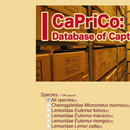
Species:
* OR search
All species
(1)
Cheirogaleidae
Microcebus murinus
(0)
Lemuridae
Eulemur fulvus
(0)
Lemuridae
Eulemur macaco
(0)
Lemuridae
Eulemur mongoz
(0)
Lemuridae
Lemur catta
(0)