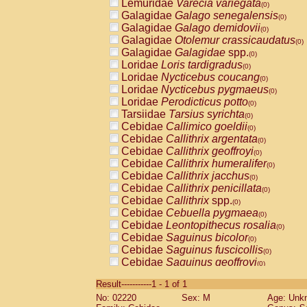
Lemuridae
Varecia variegata
(0)
Galagidae
Galago senegalensis
(0)
Galagidae
Galago demidovii
(0)
Galagidae
Otolemur crassicaudatus
(0)
Galagidae
Galagidae
spp.
(0)
Loridae
Loris tardigradus
(0)
Loridae
Nycticebus coucang
(0)
Loridae
Nycticebus pygmaeus
(0)
Loridae
Perodicticus potto
(0)
Tarsiidae
Tarsius syrichta
(0)
Cebidae
Callimico goeldii
(0)
Cebidae
Callithrix argentata
(0)
Cebidae
Callithrix geoffroyi
(0)
Cebidae
Callithrix humeralifer
(0)
Cebidae
Callithrix jacchus
(0)
Cebidae
Callithrix penicillata
(0)
Cebidae
Callithrix
spp.
(0)
Cebidae
Cebuella pygmaea
(0)
Cebidae
Leontopithecus rosalia
(0)
Cebidae
Saguinus bicolor
(0)
Cebidae
Saguinus fuscicollis
(0)
Cebidae
Saguinus geoffroyi
(0)
Cebidae
Saguinus imperator
(0)
Result-----------1 - 1 of 1
Cebidae
Saguinus labiatus
(0)
No: 02220
Sex: M
Age: Unk
Cebidae
Saguinus leucopus
(0)