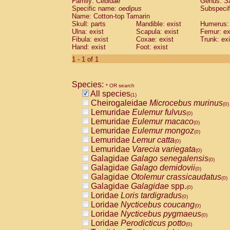
Family: Cebidae
Genus:
S
Cebidae
Saguinus midas
(0)
Specific name:
oedipus
Subspecif
Cebidae
Saguinus mystax
(0)
Name: Cotton-top Tamarin
Cebidae
Saguinus nigricollis
Skull: parts
Mandible: exist
(0)
Humerus: 
Cebidae
Saguinus oedipus
Ulna: exist
Scapula: exist
Femur: ex
(1)
Fibula: exist
Coxae: exist
Trunk: exi
Cebidae
Saguinus weddelli
(0)
Hand: exist
Foot: exist
Cebidae
Saguinus
spp.
(0)
Cebidae
Aotus trivirgatus
1 - 1 of 1
(0)
Cebidae
Cebus albifrons
(0)
Cebidae
Cebus apella
(0)
Species:
Cebidae
Cebus capucinus
* OR search
(0)
All species
Cebidae
Cebus nigrivittatus
(1)
(0)
Cheirogaleidae
Microcebus murinus
Cebidae
Cebus
spp.
(0)
(0)
Lemuridae
Eulemur fulvus
Cebidae
Saimiri boliviensis
(0)
(0)
Lemuridae
Eulemur macaco
Cebidae
Saimiri sciureus
(0)
(0)
Lemuridae
Eulemur mongoz
Atelidae
Alouatta caraya
(0)
(0)
Lemuridae
Lemur catta
Atelidae
Alouatta fusca
(0)
(0)
Lemuridae
Varecia variegata
Atelidae
Alouatta seniculus
(0)
(0)
Galagidae
Galago senegalensis
Atelidae
Alouatta
spp.
(0)
(0)
Galagidae
Galago demidovii
Atelidae
Ateles belzebuth
(0)
(0)
Galagidae
Otolemur crassicaudatus
Atelidae
Ateles geoffroyi
(0)
(0)
Galagidae
Galagidae
spp.
Atelidae
Ateles paniscus
(0)
(0)
Loridae
Loris tardigradus
Atelidae
Ateles
spp.
(0)
(0)
Loridae
Nycticebus coucang
Atelidae
Lagothrix lagothricha
(0)
(0)
Loridae
Nycticebus pygmaeus
Atelidae
Lagothrix lagothricha cana
(0)
(0)
Loridae
Perodicticus potto
Pitheciidae
Cacajao calvus rubicundu
(0)