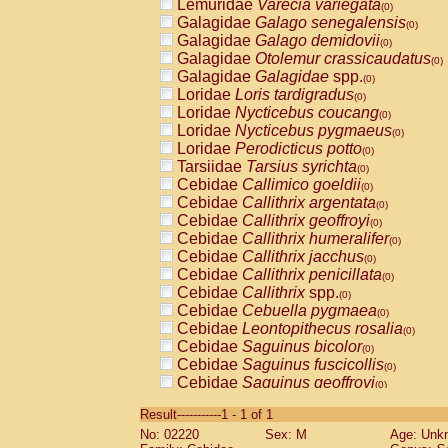
Lemuridae
Varecia variegata
(0)
Galagidae
Galago senegalensis
(0)
Galagidae
Galago demidovii
(0)
Galagidae
Otolemur crassicaudatus
(0)
Galagidae
Galagidae
spp.
(0)
Loridae
Loris tardigradus
(0)
Loridae
Nycticebus coucang
(0)
Loridae
Nycticebus pygmaeus
(0)
Loridae
Perodicticus potto
(0)
Tarsiidae
Tarsius syrichta
(0)
Cebidae
Callimico goeldii
(0)
Cebidae
Callithrix argentata
(0)
Cebidae
Callithrix geoffroyi
(0)
Cebidae
Callithrix humeralifer
(0)
Cebidae
Callithrix jacchus
(0)
Cebidae
Callithrix penicillata
(0)
Cebidae
Callithrix
spp.
(0)
Cebidae
Cebuella pygmaea
(0)
Cebidae
Leontopithecus rosalia
(0)
Cebidae
Saguinus bicolor
(0)
Cebidae
Saguinus fuscicollis
(0)
Cebidae
Saguinus geoffroyi
(0)
Cebidae
Saguinus imperator
(0)
Result-----------1 - 1 of 1
Cebidae
Saguinus labiatus
(0)
No: 02220
Sex: M
Age: Unk
Cebidae
Saguinus leucopus
(0)