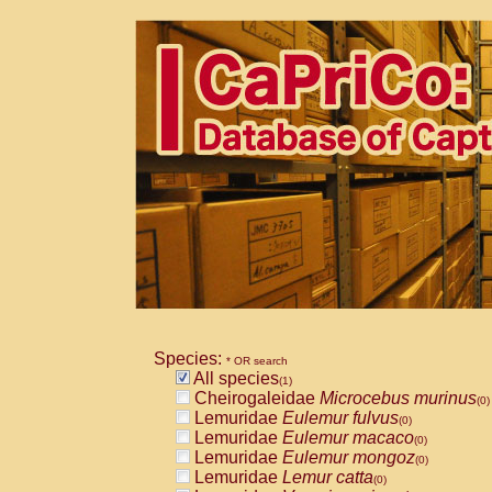
Species:
* OR search
All species
(1)
Cheirogaleidae
Microcebus murinus
(0)
Lemuridae
Eulemur fulvus
(0)
Lemuridae
Eulemur macaco
(0)
Lemuridae
Eulemur mongoz
(0)
Lemuridae
Lemur catta
(0)