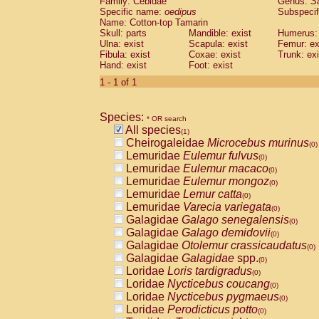
Family: Cebidae
Genus:
S
Cebidae
Saguinus midas
(0)
Specific name:
oedipus
Subspecif
Cebidae
Saguinus mystax
(0)
Name: Cotton-top Tamarin
Cebidae
Saguinus nigricollis
Skull: parts
Mandible: exist
(0)
Humerus: 
Cebidae
Saguinus oedipus
Ulna: exist
Scapula: exist
Femur: ex
(1)
Fibula: exist
Coxae: exist
Trunk: exi
Cebidae
Saguinus weddelli
(0)
Hand: exist
Foot: exist
Cebidae
Saguinus
spp.
(0)
Cebidae
Aotus trivirgatus
1 - 1 of 1
(0)
Cebidae
Cebus albifrons
(0)
Cebidae
Cebus apella
(0)
Species:
Cebidae
Cebus capucinus
* OR search
(0)
All species
Cebidae
Cebus nigrivittatus
(1)
(0)
Cheirogaleidae
Microcebus murinus
Cebidae
Cebus
spp.
(0)
(0)
Lemuridae
Eulemur fulvus
Cebidae
Saimiri boliviensis
(0)
(0)
Lemuridae
Eulemur macaco
Cebidae
Saimiri sciureus
(0)
(0)
Lemuridae
Eulemur mongoz
Atelidae
Alouatta caraya
(0)
(0)
Lemuridae
Lemur catta
Atelidae
Alouatta fusca
(0)
(0)
Lemuridae
Varecia variegata
Atelidae
Alouatta seniculus
(0)
(0)
Galagidae
Galago senegalensis
Atelidae
Alouatta
spp.
(0)
(0)
Galagidae
Galago demidovii
Atelidae
Ateles belzebuth
(0)
(0)
Galagidae
Otolemur crassicaudatus
Atelidae
Ateles geoffroyi
(0)
(0)
Galagidae
Galagidae
spp.
Atelidae
Ateles paniscus
(0)
(0)
Loridae
Loris tardigradus
Atelidae
Ateles
spp.
(0)
(0)
Loridae
Nycticebus coucang
Atelidae
Lagothrix lagothricha
(0)
(0)
Loridae
Nycticebus pygmaeus
Atelidae
Lagothrix lagothricha cana
(0)
(0)
Loridae
Perodicticus potto
Pitheciidae
Cacajao calvus rubicundu
(0)