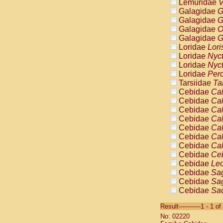
Lemuridae
V
Galagidae
G
Galagidae
G
Galagidae
O
Galagidae
G
Loridae
Lori
Loridae
Nyc
Loridae
Nyc
Loridae
Pero
Tarsiidae
Ta
Cebidae
Cal
Cebidae
Cal
Cebidae
Cal
Cebidae
Cal
Cebidae
Cal
Cebidae
Cal
Cebidae
Cal
Cebidae
Ce
Cebidae
Leo
Cebidae
Sag
Cebidae
Sag
Cebidae
Sag
Cebidae
Sag
Result-----------1 - 1 of
Cebidae
Sag
No: 02220
Cebidae
Sa