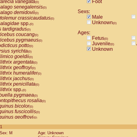
arecia variegata
Foot
(0)
alago senegalensis
(0)
Sexs:
alago demidovii
(0)
Male
tolemur crassicaudatus
(0)
Unknown
alagidae
spp.
(0)
(0)
s tardigradus
(0)
Ages:
ticebus coucang
(0)
Fetus
(0)
ticebus pygmaeus
(0)
Juvenile
(0)
dicticus potto
(0)
Unknown
rsius syrichta
(0)
limico goeldii
(0)
lithrix argentata
(0)
lithrix geoffroyi
(0)
lithrix humeralifer
(0)
lithrix jacchus
(0)
lithrix penicillata
(0)
lithrix
spp.
(0)
buella pygmaea
(0)
ntopithecus rosalia
(0)
uinus bicolor
(0)
uinus fuscicollis
(0)
uinus geoffroyi
(0)
uinus imperator
(0)
 1
uinus labiatus
(0)
Sex: M
Age: Unknown
guinus leucopus
(0)