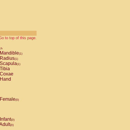
Go to top of this page.
ch
Mandible
(1)
Radius
(1)
Scapula
(1)
Tibia
Coxae
Hand
Female
(0)
Infant
(0)
Adult
(0)