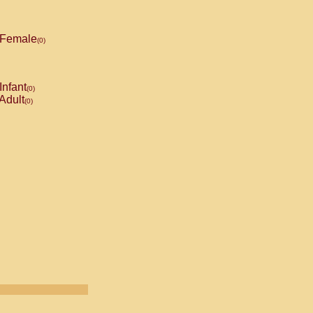
Female
(0)
Infant
(0)
Adult
(0)