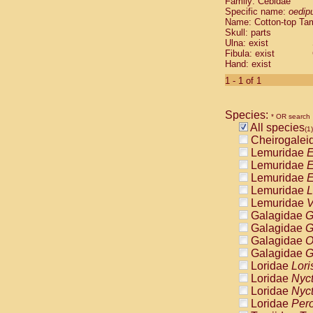
Family: Cebidae
Cebidae
Sa
Specific name:
oedip
Cebidae
Sa
Name: Cotton-top Ta
Cebidae
Sag
Skull: parts
Cebidae
Sa
Ulna: exist
Fibula: exist
Cebidae
Sag
Hand: exist
Cebidae
Sa
Cebidae
Aot
1 - 1 of 1
Cebidae
Ceb
Cebidae
Ceb
Species:
Cebidae
Ce
* OR search
All species
Cebidae
Ceb
(1)
Cheirogalei
Cebidae
Ce
Lemuridae
E
Cebidae
Sai
Lemuridae
E
Cebidae
Sai
Lemuridae
E
Atelidae
Alo
Lemuridae
L
Atelidae
Alo
Lemuridae
V
Atelidae
Alo
Galagidae
G
Atelidae
Alo
Galagidae
G
Atelidae
Ate
Galagidae
O
Atelidae
Ate
Galagidae
G
Atelidae
Ate
Loridae
Lori
Atelidae
Ate
Loridae
Nyc
Atelidae
Lag
Loridae
Nyc
Atelidae
Lag
Loridae
Pero
Pitheciidae