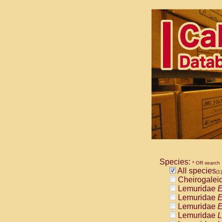
Species:
* OR search
All species
(1)
Cheirogalei
Lemuridae
E
Lemuridae
E
Lemuridae
E
Lemuridae
L