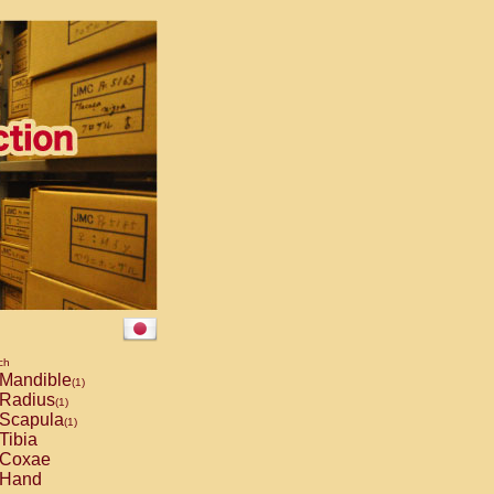
ch
Mandible
(1)
Radius
(1)
Scapula
(1)
Tibia
Coxae
Hand