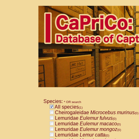
Species:
* OR search
All species
(1)
Cheirogaleidae
Microcebus murinus
(0)
Lemuridae
Eulemur fulvus
(0)
Lemuridae
Eulemur macaco
(0)
Lemuridae
Eulemur mongoz
(0)
Lemuridae
Lemur catta
(0)