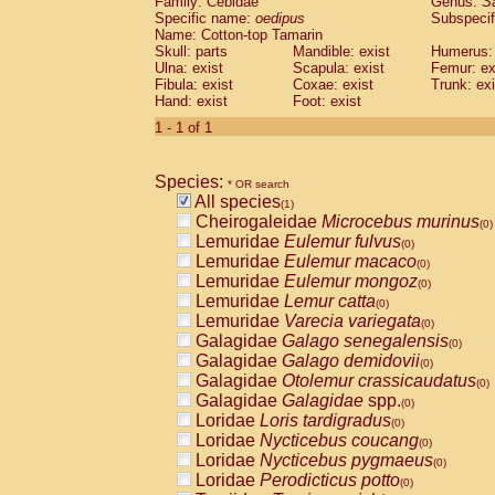
Family: Cebidae
Genus:
S
Cebidae
Saguinus midas
(0)
Specific name:
oedipus
Subspecif
Cebidae
Saguinus mystax
(0)
Name: Cotton-top Tamarin
Cebidae
Saguinus nigricollis
Skull: parts
Mandible: exist
(0)
Humerus: 
Cebidae
Saguinus oedipus
Ulna: exist
Scapula: exist
Femur: ex
(1)
Fibula: exist
Coxae: exist
Trunk: exi
Cebidae
Saguinus weddelli
(0)
Hand: exist
Foot: exist
Cebidae
Saguinus
spp.
(0)
Cebidae
Aotus trivirgatus
1 - 1 of 1
(0)
Cebidae
Cebus albifrons
(0)
Cebidae
Cebus apella
(0)
Species:
Cebidae
Cebus capucinus
* OR search
(0)
All species
Cebidae
Cebus nigrivittatus
(1)
(0)
Cheirogaleidae
Microcebus murinus
Cebidae
Cebus
spp.
(0)
(0)
Lemuridae
Eulemur fulvus
Cebidae
Saimiri boliviensis
(0)
(0)
Lemuridae
Eulemur macaco
Cebidae
Saimiri sciureus
(0)
(0)
Lemuridae
Eulemur mongoz
Atelidae
Alouatta caraya
(0)
(0)
Lemuridae
Lemur catta
Atelidae
Alouatta fusca
(0)
(0)
Lemuridae
Varecia variegata
Atelidae
Alouatta seniculus
(0)
(0)
Galagidae
Galago senegalensis
Atelidae
Alouatta
spp.
(0)
(0)
Galagidae
Galago demidovii
Atelidae
Ateles belzebuth
(0)
(0)
Galagidae
Otolemur crassicaudatus
Atelidae
Ateles geoffroyi
(0)
(0)
Galagidae
Galagidae
spp.
Atelidae
Ateles paniscus
(0)
(0)
Loridae
Loris tardigradus
Atelidae
Ateles
spp.
(0)
(0)
Loridae
Nycticebus coucang
Atelidae
Lagothrix lagothricha
(0)
(0)
Loridae
Nycticebus pygmaeus
Atelidae
Lagothrix lagothricha cana
(0)
(0)
Loridae
Perodicticus potto
Pitheciidae
Cacajao calvus rubicundu
(0)