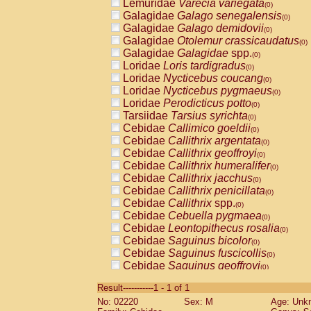
Lemuridae
Varecia variegata
(0)
Galagidae
Galago senegalensis
(0)
Galagidae
Galago demidovii
(0)
Galagidae
Otolemur crassicaudatus
(0)
Galagidae
Galagidae
spp.
(0)
Loridae
Loris tardigradus
(0)
Loridae
Nycticebus coucang
(0)
Loridae
Nycticebus pygmaeus
(0)
Loridae
Perodicticus potto
(0)
Tarsiidae
Tarsius syrichta
(0)
Cebidae
Callimico goeldii
(0)
Cebidae
Callithrix argentata
(0)
Cebidae
Callithrix geoffroyi
(0)
Cebidae
Callithrix humeralifer
(0)
Cebidae
Callithrix jacchus
(0)
Cebidae
Callithrix penicillata
(0)
Cebidae
Callithrix
spp.
(0)
Cebidae
Cebuella pygmaea
(0)
Cebidae
Leontopithecus rosalia
(0)
Cebidae
Saguinus bicolor
(0)
Cebidae
Saguinus fuscicollis
(0)
Cebidae
Saguinus geoffroyi
(0)
Cebidae
Saguinus imperator
(0)
Result-----------1 - 1 of 1
Cebidae
Saguinus labiatus
(0)
No: 02220
Sex: M
Age: Unk
Cebidae
Saguinus leucopus
(0)