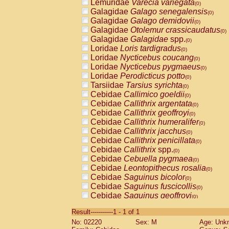
Lemuridae
Varecia variegata
(0)
Galagidae
Galago senegalensis
(0)
Galagidae
Galago demidovii
(0)
Galagidae
Otolemur crassicaudatus
(0)
Galagidae
Galagidae
spp.
(0)
Loridae
Loris tardigradus
(0)
Loridae
Nycticebus coucang
(0)
Loridae
Nycticebus pygmaeus
(0)
Loridae
Perodicticus potto
(0)
Tarsiidae
Tarsius syrichta
(0)
Cebidae
Callimico goeldii
(0)
Cebidae
Callithrix argentata
(0)
Cebidae
Callithrix geoffroyi
(0)
Cebidae
Callithrix humeralifer
(0)
Cebidae
Callithrix jacchus
(0)
Cebidae
Callithrix penicillata
(0)
Cebidae
Callithrix
spp.
(0)
Cebidae
Cebuella pygmaea
(0)
Cebidae
Leontopithecus rosalia
(0)
Cebidae
Saguinus bicolor
(0)
Cebidae
Saguinus fuscicollis
(0)
Cebidae
Saguinus geoffroyi
(0)
Cebidae
Saguinus imperator
(0)
Result-----------1 - 1 of 1
Cebidae
Saguinus labiatus
(0)
No: 02220
Sex: M
Age: Unk
Cebidae
Saguinus leucopus
(0)