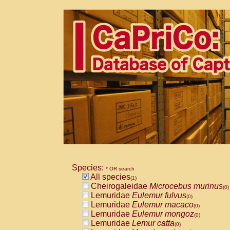
Species:
* OR search
All species
(1)
Cheirogaleidae
Microcebus murinus
(0)
Lemuridae
Eulemur fulvus
(0)
Lemuridae
Eulemur macaco
(0)
Lemuridae
Eulemur mongoz
(0)
Lemuridae
Lemur catta
(0)