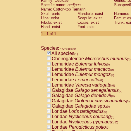
Family: Cebidae
Genus:
S
Cebidae
Saguinus midas
(0)
Specific name:
oedipus
Subspecif
Cebidae
Saguinus mystax
(0)
Name: Cotton-top Tamarin
Cebidae
Saguinus nigricollis
Skull: parts
Mandible: exist
(0)
Humerus: 
Cebidae
Saguinus oedipus
Ulna: exist
Scapula: exist
Femur: ex
(1)
Fibula: exist
Coxae: exist
Trunk: exi
Cebidae
Saguinus weddelli
(0)
Hand: exist
Foot: exist
Cebidae
Saguinus
spp.
(0)
Cebidae
Aotus trivirgatus
1 - 1 of 1
(0)
Cebidae
Cebus albifrons
(0)
Cebidae
Cebus apella
(0)
Species:
Cebidae
Cebus capucinus
* OR search
(0)
All species
Cebidae
Cebus nigrivittatus
(1)
(0)
Cheirogaleidae
Microcebus murinus
Cebidae
Cebus
spp.
(0)
(0)
Lemuridae
Eulemur fulvus
Cebidae
Saimiri boliviensis
(0)
(0)
Lemuridae
Eulemur macaco
Cebidae
Saimiri sciureus
(0)
(0)
Lemuridae
Eulemur mongoz
Atelidae
Alouatta caraya
(0)
(0)
Lemuridae
Lemur catta
Atelidae
Alouatta fusca
(0)
(0)
Lemuridae
Varecia variegata
Atelidae
Alouatta seniculus
(0)
(0)
Galagidae
Galago senegalensis
Atelidae
Alouatta
spp.
(0)
(0)
Galagidae
Galago demidovii
Atelidae
Ateles belzebuth
(0)
(0)
Galagidae
Otolemur crassicaudatus
Atelidae
Ateles geoffroyi
(0)
(0)
Galagidae
Galagidae
spp.
Atelidae
Ateles paniscus
(0)
(0)
Loridae
Loris tardigradus
Atelidae
Ateles
spp.
(0)
(0)
Loridae
Nycticebus coucang
Atelidae
Lagothrix lagothricha
(0)
(0)
Loridae
Nycticebus pygmaeus
Atelidae
Lagothrix lagothricha cana
(0)
(0)
Loridae
Perodicticus potto
Pitheciidae
Cacajao calvus rubicundu
(0)