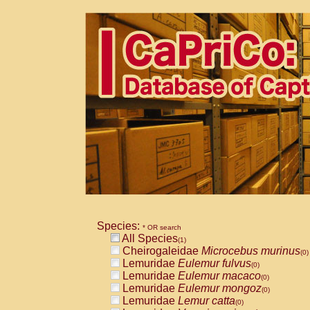
Species:
* OR search
All Species
(1)
Cheirogaleidae
Microcebus murinus
(0)
Lemuridae
Eulemur fulvus
(0)
Lemuridae
Eulemur macaco
(0)
Lemuridae
Eulemur mongoz
(0)
Lemuridae
Lemur catta
(0)