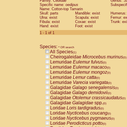
Family: Cebidae
Genus:
S
Cebidae
Saguinus midas
(0)
Specific name:
oedipus
Subspecif
Cebidae
Saguinus mystax
(0)
Name: Cotton-top Tamarin
Cebidae
Saguinus nigricollis
Skull: parts
Mandible: exist
(0)
Humerus: 
Cebidae
Saguinus oedipus
Ulna: exist
Scapula: exist
Femur: ex
(1)
Fibula: exist
Coxae: exist
Trunk: exi
Cebidae
Saguinus weddelli
(0)
Hand: exist
Foot: exist
Cebidae
Saguinus
spp.
(0)
Cebidae
Aotus trivirgatus
1 - 1 of 1
(0)
Cebidae
Cebus albifrons
(0)
Cebidae
Cebus apella
(0)
Species:
Cebidae
Cebus capucinus
* OR search
(0)
All Species
Cebidae
Cebus nigrivittatus
(1)
(0)
Cheirogaleidae
Microcebus murinus
Cebidae
Cebus
spp.
(0)
(0)
Lemuridae
Eulemur fulvus
Cebidae
Saimiri boliviensis
(0)
(0)
Lemuridae
Eulemur macaco
Cebidae
Saimiri sciureus
(0)
(0)
Lemuridae
Eulemur mongoz
Atelidae
Alouatta caraya
(0)
(0)
Lemuridae
Lemur catta
Atelidae
Alouatta fusca
(0)
(0)
Lemuridae
Varecia variegata
Atelidae
Alouatta seniculus
(0)
(0)
Galagidae
Galago senegalensis
Atelidae
Alouatta
spp.
(0)
(0)
Galagidae
Galago demidovii
Atelidae
Ateles belzebuth
(0)
(0)
Galagidae
Otolemur crassicaudatus
Atelidae
Ateles geoffroyi
(0)
(0)
Galagidae
Galagidae
spp.
Atelidae
Ateles paniscus
(0)
(0)
Loridae
Loris tardigradus
Atelidae
Ateles
spp.
(0)
(0)
Loridae
Nycticebus coucang
Atelidae
Lagothrix lagothricha
(0)
(0)
Loridae
Nycticebus pygmaeus
Atelidae
Lagothrix lagothricha cana
(0)
(0)
Loridae
Perodicticus potto
Pitheciidae
Cacajao calvus rubicundu
(0)