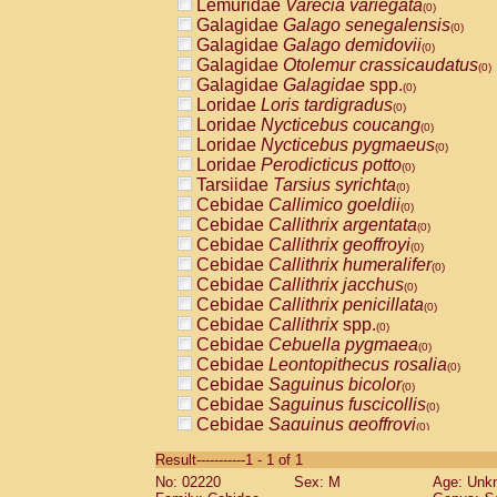
Lemuridae
Varecia variegata
(0)
Galagidae
Galago senegalensis
(0)
Galagidae
Galago demidovii
(0)
Galagidae
Otolemur crassicaudatus
(0)
Galagidae
Galagidae
spp.
(0)
Loridae
Loris tardigradus
(0)
Loridae
Nycticebus coucang
(0)
Loridae
Nycticebus pygmaeus
(0)
Loridae
Perodicticus potto
(0)
Tarsiidae
Tarsius syrichta
(0)
Cebidae
Callimico goeldii
(0)
Cebidae
Callithrix argentata
(0)
Cebidae
Callithrix geoffroyi
(0)
Cebidae
Callithrix humeralifer
(0)
Cebidae
Callithrix jacchus
(0)
Cebidae
Callithrix penicillata
(0)
Cebidae
Callithrix
spp.
(0)
Cebidae
Cebuella pygmaea
(0)
Cebidae
Leontopithecus rosalia
(0)
Cebidae
Saguinus bicolor
(0)
Cebidae
Saguinus fuscicollis
(0)
Cebidae
Saguinus geoffroyi
(0)
Cebidae
Saguinus imperator
(0)
Result-----------1 - 1 of 1
Cebidae
Saguinus labiatus
(0)
No: 02220
Sex: M
Age: Unk
Cebidae
Saguinus leucopus
(0)