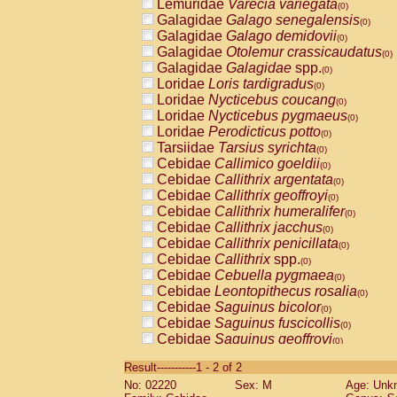
Lemuridae
Varecia variegata
(0)
Galagidae
Galago senegalensis
(0)
Galagidae
Galago demidovii
(0)
Galagidae
Otolemur crassicaudatus
(0)
Galagidae
Galagidae
spp.
(0)
Loridae
Loris tardigradus
(0)
Loridae
Nycticebus coucang
(0)
Loridae
Nycticebus pygmaeus
(0)
Loridae
Perodicticus potto
(0)
Tarsiidae
Tarsius syrichta
(0)
Cebidae
Callimico goeldii
(0)
Cebidae
Callithrix argentata
(0)
Cebidae
Callithrix geoffroyi
(0)
Cebidae
Callithrix humeralifer
(0)
Cebidae
Callithrix jacchus
(0)
Cebidae
Callithrix penicillata
(0)
Cebidae
Callithrix
spp.
(0)
Cebidae
Cebuella pygmaea
(0)
Cebidae
Leontopithecus rosalia
(0)
Cebidae
Saguinus bicolor
(0)
Cebidae
Saguinus fuscicollis
(0)
Cebidae
Saguinus geoffroyi
(0)
Cebidae
Saguinus imperator
(0)
Result-----------1 - 2 of 2
Cebidae
Saguinus labiatus
(0)
No: 02220
Sex: M
Age: Unk
Cebidae
Saguinus leucopus
(0)