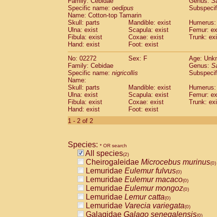
Family: Cebidae
Genus:
S
Cebidae
Saguinus midas
(0)
Specific name:
oedipus
Subspecif
Cebidae
Saguinus mystax
(0)
Name: Cotton-top Tamarin
Cebidae
Saguinus nigricollis
Skull: parts
Mandible: exist
(1)
Humerus: 
Cebidae
Saguinus oedipus
Ulna: exist
Scapula: exist
Femur: ex
(1)
Fibula: exist
Coxae: exist
Trunk: exi
Cebidae
Saguinus weddelli
(0)
Hand: exist
Foot: exist
Cebidae
Saguinus
spp.
(0)
Cebidae
Aotus trivirgatus
(0)
No: 02272
Sex: F
Age: Unk
Cebidae
Cebus albifrons
Family: Cebidae
Genus:
S
(0)
Cebidae
Cebus apella
Specific name:
nigricollis
Subspecif
(0)
Name:
Cebidae
Cebus capucinus
(0)
Skull: parts
Mandible: exist
Humerus: 
Cebidae
Cebus nigrivittatus
(0)
Ulna: exist
Scapula: exist
Femur: ex
Cebidae
Cebus
spp.
(0)
Fibula: exist
Coxae: exist
Trunk: exi
Cebidae
Saimiri boliviensis
Hand: exist
Foot: exist
(0)
Cebidae
Saimiri sciureus
(0)
1 - 2 of 2
Atelidae
Alouatta caraya
(0)
Atelidae
Alouatta fusca
(0)
Atelidae
Alouatta seniculus
Species:
(0)
* OR search
Atelidae
Alouatta
spp.
All species
(0)
(2)
Atelidae
Ateles belzebuth
Cheirogaleidae
Microcebus murinus
(0)
(0)
Atelidae
Ateles geoffroyi
Lemuridae
Eulemur fulvus
(0)
(0)
Atelidae
Ateles paniscus
Lemuridae
Eulemur macaco
(0)
(0)
Atelidae
Ateles
spp.
Lemuridae
Eulemur mongoz
(0)
(0)
Atelidae
Lagothrix lagothricha
Lemuridae
Lemur catta
(0)
(0)
Atelidae
Lagothrix lagothricha cana
Lemuridae
Varecia variegata
(0)
(0)
Pitheciidae
Cacajao calvus rubicundu
Galagidae
Galago senegalensis
(0)