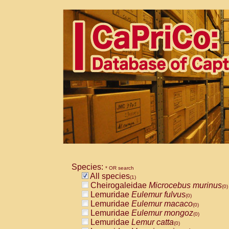
Species:
* OR search
All species
(1)
Cheirogaleidae
Microcebus murinus
(0)
Lemuridae
Eulemur fulvus
(0)
Lemuridae
Eulemur macaco
(0)
Lemuridae
Eulemur mongoz
(0)
Lemuridae
Lemur catta
(0)