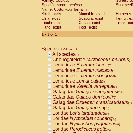
Family: Cebidae
Genus:
S
Cebidae
Saguinus midas
(0)
Specific name:
oedipus
Subspecif
Cebidae
Saguinus mystax
(0)
Name: Cotton-top Tamarin
Cebidae
Saguinus nigricollis
Skull: parts
Mandible: exist
(0)
Humerus: 
Cebidae
Saguinus oedipus
Ulna: exist
Scapula: exist
Femur: ex
(1)
Fibula: exist
Coxae: exist
Trunk: exi
Cebidae
Saguinus weddelli
(0)
Hand: exist
Foot: exist
Cebidae
Saguinus
spp.
(0)
Cebidae
Aotus trivirgatus
1 - 1 of 1
(0)
Cebidae
Cebus albifrons
(0)
Cebidae
Cebus apella
(0)
Species:
Cebidae
Cebus capucinus
* OR search
(0)
All species
Cebidae
Cebus nigrivittatus
(1)
(0)
Cheirogaleidae
Microcebus murinus
Cebidae
Cebus
spp.
(0)
(0)
Lemuridae
Eulemur fulvus
Cebidae
Saimiri boliviensis
(0)
(0)
Lemuridae
Eulemur macaco
Cebidae
Saimiri sciureus
(0)
(0)
Lemuridae
Eulemur mongoz
Atelidae
Alouatta caraya
(0)
(0)
Lemuridae
Lemur catta
Atelidae
Alouatta fusca
(0)
(0)
Lemuridae
Varecia variegata
Atelidae
Alouatta seniculus
(0)
(0)
Galagidae
Galago senegalensis
Atelidae
Alouatta
spp.
(0)
(0)
Galagidae
Galago demidovii
Atelidae
Ateles belzebuth
(0)
(0)
Galagidae
Otolemur crassicaudatus
Atelidae
Ateles geoffroyi
(0)
(0)
Galagidae
Galagidae
spp.
Atelidae
Ateles paniscus
(0)
(0)
Loridae
Loris tardigradus
Atelidae
Ateles
spp.
(0)
(0)
Loridae
Nycticebus coucang
Atelidae
Lagothrix lagothricha
(0)
(0)
Loridae
Nycticebus pygmaeus
Atelidae
Lagothrix lagothricha cana
(0)
(0)
Loridae
Perodicticus potto
Pitheciidae
Cacajao calvus rubicundu
(0)