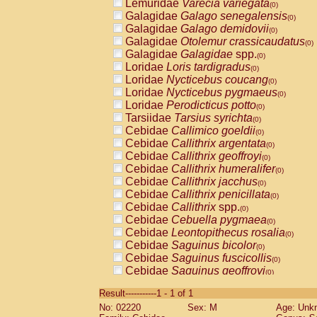
Lemuridae
Varecia variegata
(0)
Galagidae
Galago senegalensis
(0)
Galagidae
Galago demidovii
(0)
Galagidae
Otolemur crassicaudatus
(0)
Galagidae
Galagidae
spp.
(0)
Loridae
Loris tardigradus
(0)
Loridae
Nycticebus coucang
(0)
Loridae
Nycticebus pygmaeus
(0)
Loridae
Perodicticus potto
(0)
Tarsiidae
Tarsius syrichta
(0)
Cebidae
Callimico goeldii
(0)
Cebidae
Callithrix argentata
(0)
Cebidae
Callithrix geoffroyi
(0)
Cebidae
Callithrix humeralifer
(0)
Cebidae
Callithrix jacchus
(0)
Cebidae
Callithrix penicillata
(0)
Cebidae
Callithrix
spp.
(0)
Cebidae
Cebuella pygmaea
(0)
Cebidae
Leontopithecus rosalia
(0)
Cebidae
Saguinus bicolor
(0)
Cebidae
Saguinus fuscicollis
(0)
Cebidae
Saguinus geoffroyi
(0)
Cebidae
Saguinus imperator
(0)
Result-----------1 - 1 of 1
Cebidae
Saguinus labiatus
(0)
No: 02220
Sex: M
Age: Unk
Cebidae
Saguinus leucopus
(0)