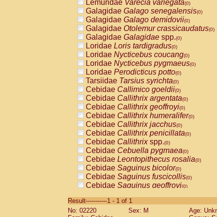
Lemuridae
Varecia variegata
(0)
Galagidae
Galago senegalensis
(0)
Galagidae
Galago demidovii
(0)
Galagidae
Otolemur crassicaudatus
(0)
Galagidae
Galagidae
spp.
(0)
Loridae
Loris tardigradus
(0)
Loridae
Nycticebus coucang
(0)
Loridae
Nycticebus pygmaeus
(0)
Loridae
Perodicticus potto
(0)
Tarsiidae
Tarsius syrichta
(0)
Cebidae
Callimico goeldii
(0)
Cebidae
Callithrix argentata
(0)
Cebidae
Callithrix geoffroyi
(0)
Cebidae
Callithrix humeralifer
(0)
Cebidae
Callithrix jacchus
(0)
Cebidae
Callithrix penicillata
(0)
Cebidae
Callithrix
spp.
(0)
Cebidae
Cebuella pygmaea
(0)
Cebidae
Leontopithecus rosalia
(0)
Cebidae
Saguinus bicolor
(0)
Cebidae
Saguinus fuscicollis
(0)
Cebidae
Saguinus geoffroyi
(0)
Cebidae
Saguinus imperator
(0)
Result-----------1 - 1 of 1
Cebidae
Saguinus labiatus
(0)
No: 02220
Sex: M
Age: Unk
Cebidae
Saguinus leucopus
(0)