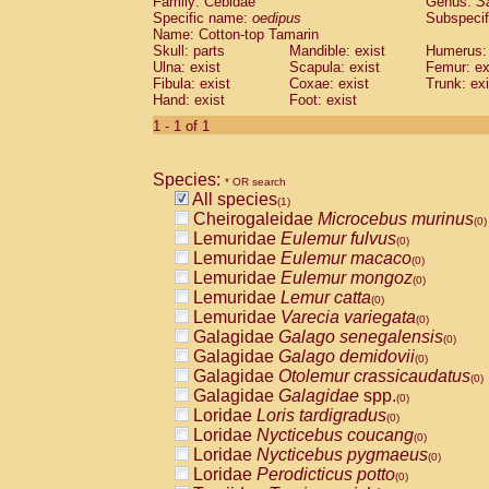
Family: Cebidae
Genus:
S
Cebidae
Saguinus midas
(0)
Specific name:
oedipus
Subspecif
Cebidae
Saguinus mystax
(0)
Name: Cotton-top Tamarin
Cebidae
Saguinus nigricollis
Skull: parts
Mandible: exist
(0)
Humerus: 
Cebidae
Saguinus oedipus
Ulna: exist
Scapula: exist
Femur: ex
(1)
Fibula: exist
Coxae: exist
Trunk: exi
Cebidae
Saguinus weddelli
(0)
Hand: exist
Foot: exist
Cebidae
Saguinus
spp.
(0)
Cebidae
Aotus trivirgatus
1 - 1 of 1
(0)
Cebidae
Cebus albifrons
(0)
Cebidae
Cebus apella
(0)
Species:
Cebidae
Cebus capucinus
* OR search
(0)
All species
Cebidae
Cebus nigrivittatus
(1)
(0)
Cheirogaleidae
Microcebus murinus
Cebidae
Cebus
spp.
(0)
(0)
Lemuridae
Eulemur fulvus
Cebidae
Saimiri boliviensis
(0)
(0)
Lemuridae
Eulemur macaco
Cebidae
Saimiri sciureus
(0)
(0)
Lemuridae
Eulemur mongoz
Atelidae
Alouatta caraya
(0)
(0)
Lemuridae
Lemur catta
Atelidae
Alouatta fusca
(0)
(0)
Lemuridae
Varecia variegata
Atelidae
Alouatta seniculus
(0)
(0)
Galagidae
Galago senegalensis
Atelidae
Alouatta
spp.
(0)
(0)
Galagidae
Galago demidovii
Atelidae
Ateles belzebuth
(0)
(0)
Galagidae
Otolemur crassicaudatus
Atelidae
Ateles geoffroyi
(0)
(0)
Galagidae
Galagidae
spp.
Atelidae
Ateles paniscus
(0)
(0)
Loridae
Loris tardigradus
Atelidae
Ateles
spp.
(0)
(0)
Loridae
Nycticebus coucang
Atelidae
Lagothrix lagothricha
(0)
(0)
Loridae
Nycticebus pygmaeus
Atelidae
Lagothrix lagothricha cana
(0)
(0)
Loridae
Perodicticus potto
Pitheciidae
Cacajao calvus rubicundu
(0)