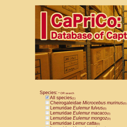
Species:
* OR search
All species
(1)
Cheirogaleidae
Microcebus murinus
(0)
Lemuridae
Eulemur fulvus
(0)
Lemuridae
Eulemur macaco
(0)
Lemuridae
Eulemur mongoz
(0)
Lemuridae
Lemur catta
(0)