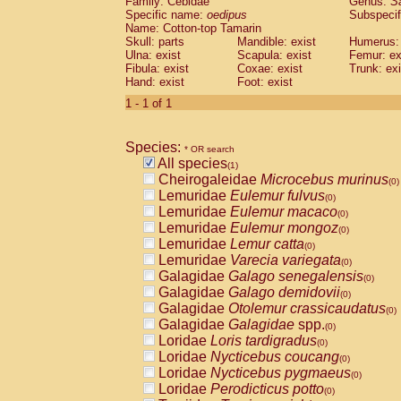
Family: Cebidae
Genus:
S
Cebidae
Saguinus midas
(0)
Specific name:
oedipus
Subspecif
Cebidae
Saguinus mystax
(0)
Name: Cotton-top Tamarin
Cebidae
Saguinus nigricollis
Skull: parts
Mandible: exist
(0)
Humerus: 
Cebidae
Saguinus oedipus
Ulna: exist
Scapula: exist
Femur: ex
(1)
Fibula: exist
Coxae: exist
Trunk: exi
Cebidae
Saguinus weddelli
(0)
Hand: exist
Foot: exist
Cebidae
Saguinus
spp.
(0)
Cebidae
Aotus trivirgatus
1 - 1 of 1
(0)
Cebidae
Cebus albifrons
(0)
Cebidae
Cebus apella
(0)
Species:
Cebidae
Cebus capucinus
* OR search
(0)
All species
Cebidae
Cebus nigrivittatus
(1)
(0)
Cheirogaleidae
Microcebus murinus
Cebidae
Cebus
spp.
(0)
(0)
Lemuridae
Eulemur fulvus
Cebidae
Saimiri boliviensis
(0)
(0)
Lemuridae
Eulemur macaco
Cebidae
Saimiri sciureus
(0)
(0)
Lemuridae
Eulemur mongoz
Atelidae
Alouatta caraya
(0)
(0)
Lemuridae
Lemur catta
Atelidae
Alouatta fusca
(0)
(0)
Lemuridae
Varecia variegata
Atelidae
Alouatta seniculus
(0)
(0)
Galagidae
Galago senegalensis
Atelidae
Alouatta
spp.
(0)
(0)
Galagidae
Galago demidovii
Atelidae
Ateles belzebuth
(0)
(0)
Galagidae
Otolemur crassicaudatus
Atelidae
Ateles geoffroyi
(0)
(0)
Galagidae
Galagidae
spp.
Atelidae
Ateles paniscus
(0)
(0)
Loridae
Loris tardigradus
Atelidae
Ateles
spp.
(0)
(0)
Loridae
Nycticebus coucang
Atelidae
Lagothrix lagothricha
(0)
(0)
Loridae
Nycticebus pygmaeus
Atelidae
Lagothrix lagothricha cana
(0)
(0)
Loridae
Perodicticus potto
Pitheciidae
Cacajao calvus rubicundu
(0)