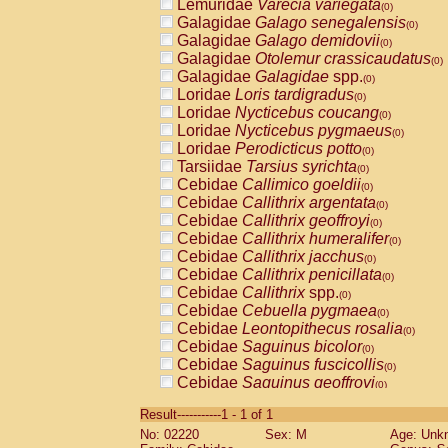
Lemuridae
Varecia variegata
(0)
Galagidae
Galago senegalensis
(0)
Galagidae
Galago demidovii
(0)
Galagidae
Otolemur crassicaudatus
(0)
Galagidae
Galagidae
spp.
(0)
Loridae
Loris tardigradus
(0)
Loridae
Nycticebus coucang
(0)
Loridae
Nycticebus pygmaeus
(0)
Loridae
Perodicticus potto
(0)
Tarsiidae
Tarsius syrichta
(0)
Cebidae
Callimico goeldii
(0)
Cebidae
Callithrix argentata
(0)
Cebidae
Callithrix geoffroyi
(0)
Cebidae
Callithrix humeralifer
(0)
Cebidae
Callithrix jacchus
(0)
Cebidae
Callithrix penicillata
(0)
Cebidae
Callithrix
spp.
(0)
Cebidae
Cebuella pygmaea
(0)
Cebidae
Leontopithecus rosalia
(0)
Cebidae
Saguinus bicolor
(0)
Cebidae
Saguinus fuscicollis
(0)
Cebidae
Saguinus geoffroyi
(0)
Cebidae
Saguinus imperator
(0)
Result-----------1 - 1 of 1
Cebidae
Saguinus labiatus
(0)
No: 02220
Sex: M
Age: Unk
Cebidae
Saguinus leucopus
(0)