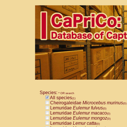
Species:
* OR search
All species
(1)
Cheirogaleidae
Microcebus murinus
(0)
Lemuridae
Eulemur fulvus
(0)
Lemuridae
Eulemur macaco
(0)
Lemuridae
Eulemur mongoz
(0)
Lemuridae
Lemur catta
(0)