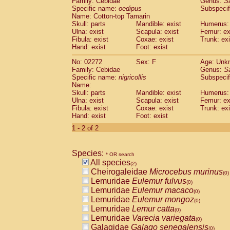
Family: Cebidae
Genus:
S
Cebidae
Saguinus midas
(0)
Specific name:
oedipus
Subspecif
Cebidae
Saguinus mystax
(0)
Name: Cotton-top Tamarin
Cebidae
Saguinus nigricollis
Skull: parts
Mandible: exist
(1)
Humerus: 
Cebidae
Saguinus oedipus
Ulna: exist
Scapula: exist
Femur: ex
(1)
Fibula: exist
Coxae: exist
Trunk: exi
Cebidae
Saguinus weddelli
(0)
Hand: exist
Foot: exist
Cebidae
Saguinus
spp.
(0)
Cebidae
Aotus trivirgatus
(0)
No: 02272
Sex: F
Age: Unk
Cebidae
Cebus albifrons
Family: Cebidae
Genus:
S
(0)
Cebidae
Cebus apella
Specific name:
nigricollis
Subspecif
(0)
Name:
Cebidae
Cebus capucinus
(0)
Skull: parts
Mandible: exist
Humerus: 
Cebidae
Cebus nigrivittatus
(0)
Ulna: exist
Scapula: exist
Femur: ex
Cebidae
Cebus
spp.
(0)
Fibula: exist
Coxae: exist
Trunk: exi
Cebidae
Saimiri boliviensis
Hand: exist
Foot: exist
(0)
Cebidae
Saimiri sciureus
(0)
1 - 2 of 2
Atelidae
Alouatta caraya
(0)
Atelidae
Alouatta fusca
(0)
Atelidae
Alouatta seniculus
Species:
(0)
* OR search
Atelidae
Alouatta
spp.
All species
(0)
(2)
Atelidae
Ateles belzebuth
Cheirogaleidae
Microcebus murinus
(0)
(0)
Atelidae
Ateles geoffroyi
Lemuridae
Eulemur fulvus
(0)
(0)
Atelidae
Ateles paniscus
Lemuridae
Eulemur macaco
(0)
(0)
Atelidae
Ateles
spp.
Lemuridae
Eulemur mongoz
(0)
(0)
Atelidae
Lagothrix lagothricha
Lemuridae
Lemur catta
(0)
(0)
Atelidae
Lagothrix lagothricha cana
Lemuridae
Varecia variegata
(0)
(0)
Pitheciidae
Cacajao calvus rubicundu
Galagidae
Galago senegalensis
(0)