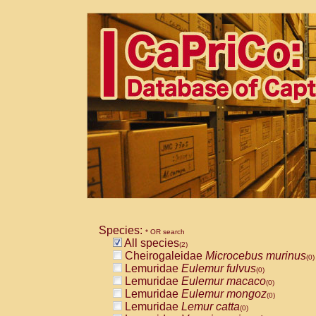
Species:
* OR search
All species
(2)
Cheirogaleidae
Microcebus murinus
(0)
Lemuridae
Eulemur fulvus
(0)
Lemuridae
Eulemur macaco
(0)
Lemuridae
Eulemur mongoz
(0)
Lemuridae
Lemur catta
(0)