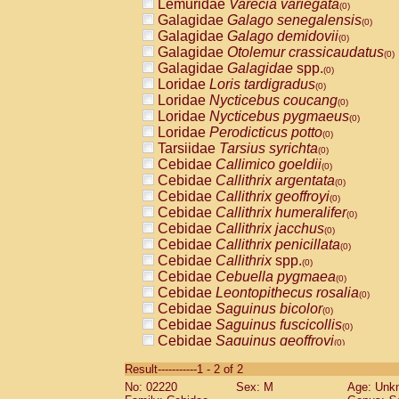
Lemuridae
Varecia variegata
(0)
Galagidae
Galago senegalensis
(0)
Galagidae
Galago demidovii
(0)
Galagidae
Otolemur crassicaudatus
(0)
Galagidae
Galagidae
spp.
(0)
Loridae
Loris tardigradus
(0)
Loridae
Nycticebus coucang
(0)
Loridae
Nycticebus pygmaeus
(0)
Loridae
Perodicticus potto
(0)
Tarsiidae
Tarsius syrichta
(0)
Cebidae
Callimico goeldii
(0)
Cebidae
Callithrix argentata
(0)
Cebidae
Callithrix geoffroyi
(0)
Cebidae
Callithrix humeralifer
(0)
Cebidae
Callithrix jacchus
(0)
Cebidae
Callithrix penicillata
(0)
Cebidae
Callithrix
spp.
(0)
Cebidae
Cebuella pygmaea
(0)
Cebidae
Leontopithecus rosalia
(0)
Cebidae
Saguinus bicolor
(0)
Cebidae
Saguinus fuscicollis
(0)
Cebidae
Saguinus geoffroyi
(0)
Cebidae
Saguinus imperator
(0)
Result-----------1 - 2 of 2
Cebidae
Saguinus labiatus
(0)
No: 02220
Sex: M
Age: Unk
Cebidae
Saguinus leucopus
(0)