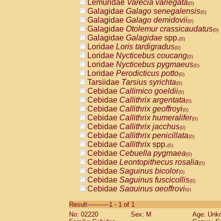
Lemuridae
Varecia variegata
(0)
Galagidae
Galago senegalensis
(0)
Galagidae
Galago demidovii
(0)
Galagidae
Otolemur crassicaudatus
(0)
Galagidae
Galagidae
spp.
(0)
Loridae
Loris tardigradus
(0)
Loridae
Nycticebus coucang
(0)
Loridae
Nycticebus pygmaeus
(0)
Loridae
Perodicticus potto
(0)
Tarsiidae
Tarsius syrichta
(0)
Cebidae
Callimico goeldii
(0)
Cebidae
Callithrix argentata
(0)
Cebidae
Callithrix geoffroyi
(0)
Cebidae
Callithrix humeralifer
(0)
Cebidae
Callithrix jacchus
(0)
Cebidae
Callithrix penicillata
(0)
Cebidae
Callithrix
spp.
(0)
Cebidae
Cebuella pygmaea
(0)
Cebidae
Leontopithecus rosalia
(0)
Cebidae
Saguinus bicolor
(0)
Cebidae
Saguinus fuscicollis
(0)
Cebidae
Saguinus geoffroyi
(0)
Cebidae
Saguinus imperator
(0)
Result-----------1 - 1 of 1
Cebidae
Saguinus labiatus
(0)
No: 02220
Sex: M
Age: Unk
Cebidae
Saguinus leucopus
(0)