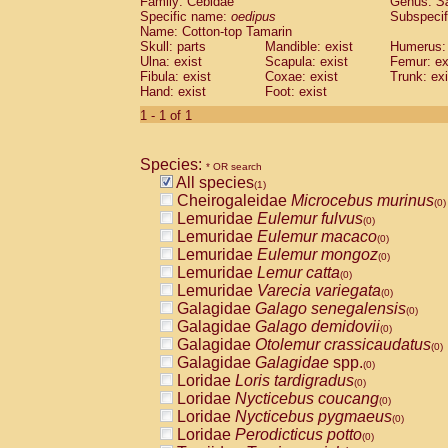
Family: Cebidae
Genus:
S
Cebidae
Saguinus midas
(0)
Specific name:
oedipus
Subspecif
Cebidae
Saguinus mystax
(0)
Name: Cotton-top Tamarin
Cebidae
Saguinus nigricollis
Skull: parts
Mandible: exist
(0)
Humerus: 
Cebidae
Saguinus oedipus
Ulna: exist
Scapula: exist
Femur: ex
(1)
Fibula: exist
Coxae: exist
Trunk: exi
Cebidae
Saguinus weddelli
(0)
Hand: exist
Foot: exist
Cebidae
Saguinus
spp.
(0)
Cebidae
Aotus trivirgatus
1 - 1 of 1
(0)
Cebidae
Cebus albifrons
(0)
Cebidae
Cebus apella
(0)
Species:
Cebidae
Cebus capucinus
* OR search
(0)
All species
Cebidae
Cebus nigrivittatus
(1)
(0)
Cheirogaleidae
Microcebus murinus
Cebidae
Cebus
spp.
(0)
(0)
Lemuridae
Eulemur fulvus
Cebidae
Saimiri boliviensis
(0)
(0)
Lemuridae
Eulemur macaco
Cebidae
Saimiri sciureus
(0)
(0)
Lemuridae
Eulemur mongoz
Atelidae
Alouatta caraya
(0)
(0)
Lemuridae
Lemur catta
Atelidae
Alouatta fusca
(0)
(0)
Lemuridae
Varecia variegata
Atelidae
Alouatta seniculus
(0)
(0)
Galagidae
Galago senegalensis
Atelidae
Alouatta
spp.
(0)
(0)
Galagidae
Galago demidovii
Atelidae
Ateles belzebuth
(0)
(0)
Galagidae
Otolemur crassicaudatus
Atelidae
Ateles geoffroyi
(0)
(0)
Galagidae
Galagidae
spp.
Atelidae
Ateles paniscus
(0)
(0)
Loridae
Loris tardigradus
Atelidae
Ateles
spp.
(0)
(0)
Loridae
Nycticebus coucang
Atelidae
Lagothrix lagothricha
(0)
(0)
Loridae
Nycticebus pygmaeus
Atelidae
Lagothrix lagothricha cana
(0)
(0)
Loridae
Perodicticus potto
Pitheciidae
Cacajao calvus rubicundu
(0)