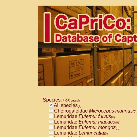
Species:
* OR search
All species
(1)
Cheirogaleidae
Microcebus murinus
(0)
Lemuridae
Eulemur fulvus
(0)
Lemuridae
Eulemur macaco
(0)
Lemuridae
Eulemur mongoz
(0)
Lemuridae
Lemur catta
(0)