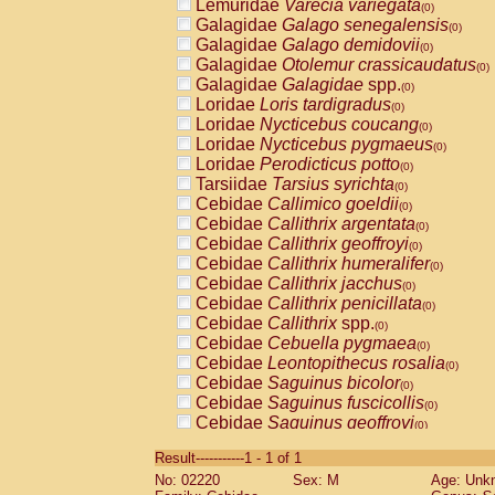
Lemuridae
Varecia variegata
(0)
Galagidae
Galago senegalensis
(0)
Galagidae
Galago demidovii
(0)
Galagidae
Otolemur crassicaudatus
(0)
Galagidae
Galagidae
spp.
(0)
Loridae
Loris tardigradus
(0)
Loridae
Nycticebus coucang
(0)
Loridae
Nycticebus pygmaeus
(0)
Loridae
Perodicticus potto
(0)
Tarsiidae
Tarsius syrichta
(0)
Cebidae
Callimico goeldii
(0)
Cebidae
Callithrix argentata
(0)
Cebidae
Callithrix geoffroyi
(0)
Cebidae
Callithrix humeralifer
(0)
Cebidae
Callithrix jacchus
(0)
Cebidae
Callithrix penicillata
(0)
Cebidae
Callithrix
spp.
(0)
Cebidae
Cebuella pygmaea
(0)
Cebidae
Leontopithecus rosalia
(0)
Cebidae
Saguinus bicolor
(0)
Cebidae
Saguinus fuscicollis
(0)
Cebidae
Saguinus geoffroyi
(0)
Cebidae
Saguinus imperator
(0)
Result-----------1 - 1 of 1
Cebidae
Saguinus labiatus
(0)
No: 02220
Sex: M
Age: Unk
Cebidae
Saguinus leucopus
(0)