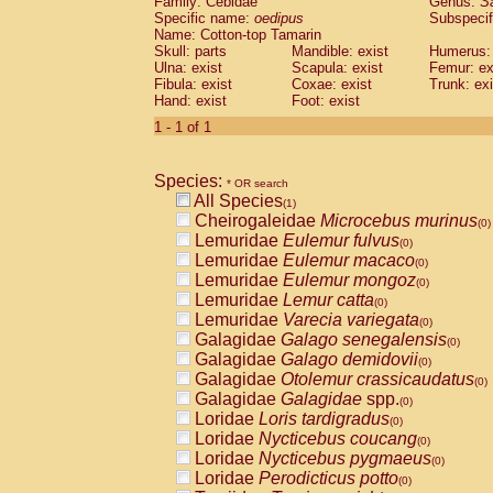
Family: Cebidae
Genus:
S
Cebidae
Saguinus midas
(0)
Specific name:
oedipus
Subspecif
Cebidae
Saguinus mystax
(0)
Name: Cotton-top Tamarin
Cebidae
Saguinus nigricollis
Skull: parts
Mandible: exist
(0)
Humerus: 
Cebidae
Saguinus oedipus
Ulna: exist
Scapula: exist
Femur: ex
(1)
Fibula: exist
Coxae: exist
Trunk: exi
Cebidae
Saguinus weddelli
(0)
Hand: exist
Foot: exist
Cebidae
Saguinus
spp.
(0)
Cebidae
Aotus trivirgatus
1 - 1 of 1
(0)
Cebidae
Cebus albifrons
(0)
Cebidae
Cebus apella
(0)
Species:
Cebidae
Cebus capucinus
* OR search
(0)
All Species
Cebidae
Cebus nigrivittatus
(1)
(0)
Cheirogaleidae
Microcebus murinus
Cebidae
Cebus
spp.
(0)
(0)
Lemuridae
Eulemur fulvus
Cebidae
Saimiri boliviensis
(0)
(0)
Lemuridae
Eulemur macaco
Cebidae
Saimiri sciureus
(0)
(0)
Lemuridae
Eulemur mongoz
Atelidae
Alouatta caraya
(0)
(0)
Lemuridae
Lemur catta
Atelidae
Alouatta fusca
(0)
(0)
Lemuridae
Varecia variegata
Atelidae
Alouatta seniculus
(0)
(0)
Galagidae
Galago senegalensis
Atelidae
Alouatta
spp.
(0)
(0)
Galagidae
Galago demidovii
Atelidae
Ateles belzebuth
(0)
(0)
Galagidae
Otolemur crassicaudatus
Atelidae
Ateles geoffroyi
(0)
(0)
Galagidae
Galagidae
spp.
Atelidae
Ateles paniscus
(0)
(0)
Loridae
Loris tardigradus
Atelidae
Ateles
spp.
(0)
(0)
Loridae
Nycticebus coucang
Atelidae
Lagothrix lagothricha
(0)
(0)
Loridae
Nycticebus pygmaeus
Atelidae
Lagothrix lagothricha cana
(0)
(0)
Loridae
Perodicticus potto
Pitheciidae
Cacajao calvus rubicundu
(0)