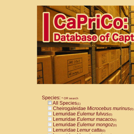
Species:
* OR search
All Species
(1)
Cheirogaleidae
Microcebus murinus
(0)
Lemuridae
Eulemur fulvus
(0)
Lemuridae
Eulemur macaco
(0)
Lemuridae
Eulemur mongoz
(0)
Lemuridae
Lemur catta
(0)