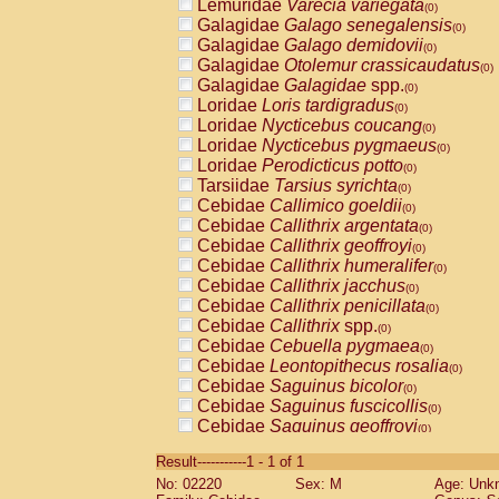
Lemuridae
Varecia variegata
(0)
Galagidae
Galago senegalensis
(0)
Galagidae
Galago demidovii
(0)
Galagidae
Otolemur crassicaudatus
(0)
Galagidae
Galagidae
spp.
(0)
Loridae
Loris tardigradus
(0)
Loridae
Nycticebus coucang
(0)
Loridae
Nycticebus pygmaeus
(0)
Loridae
Perodicticus potto
(0)
Tarsiidae
Tarsius syrichta
(0)
Cebidae
Callimico goeldii
(0)
Cebidae
Callithrix argentata
(0)
Cebidae
Callithrix geoffroyi
(0)
Cebidae
Callithrix humeralifer
(0)
Cebidae
Callithrix jacchus
(0)
Cebidae
Callithrix penicillata
(0)
Cebidae
Callithrix
spp.
(0)
Cebidae
Cebuella pygmaea
(0)
Cebidae
Leontopithecus rosalia
(0)
Cebidae
Saguinus bicolor
(0)
Cebidae
Saguinus fuscicollis
(0)
Cebidae
Saguinus geoffroyi
(0)
Cebidae
Saguinus imperator
(0)
Result-----------1 - 1 of 1
Cebidae
Saguinus labiatus
(0)
No: 02220
Sex: M
Age: Unk
Cebidae
Saguinus leucopus
(0)