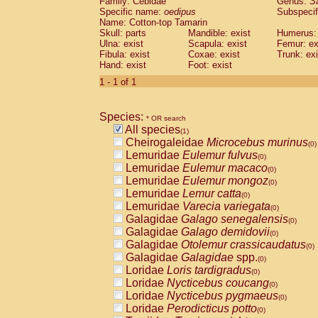
Family: Cebidae
Genus:
S
Cebidae
Saguinus midas
(0)
Specific name:
oedipus
Subspecif
Cebidae
Saguinus mystax
(0)
Name: Cotton-top Tamarin
Cebidae
Saguinus nigricollis
Skull: parts
Mandible: exist
(0)
Humerus: 
Cebidae
Saguinus oedipus
Ulna: exist
Scapula: exist
Femur: ex
(1)
Fibula: exist
Coxae: exist
Trunk: exi
Cebidae
Saguinus weddelli
(0)
Hand: exist
Foot: exist
Cebidae
Saguinus
spp.
(0)
Cebidae
Aotus trivirgatus
1 - 1 of 1
(0)
Cebidae
Cebus albifrons
(0)
Cebidae
Cebus apella
(0)
Species:
Cebidae
Cebus capucinus
* OR search
(0)
All species
Cebidae
Cebus nigrivittatus
(1)
(0)
Cheirogaleidae
Microcebus murinus
Cebidae
Cebus
spp.
(0)
(0)
Lemuridae
Eulemur fulvus
Cebidae
Saimiri boliviensis
(0)
(0)
Lemuridae
Eulemur macaco
Cebidae
Saimiri sciureus
(0)
(0)
Lemuridae
Eulemur mongoz
Atelidae
Alouatta caraya
(0)
(0)
Lemuridae
Lemur catta
Atelidae
Alouatta fusca
(0)
(0)
Lemuridae
Varecia variegata
Atelidae
Alouatta seniculus
(0)
(0)
Galagidae
Galago senegalensis
Atelidae
Alouatta
spp.
(0)
(0)
Galagidae
Galago demidovii
Atelidae
Ateles belzebuth
(0)
(0)
Galagidae
Otolemur crassicaudatus
Atelidae
Ateles geoffroyi
(0)
(0)
Galagidae
Galagidae
spp.
Atelidae
Ateles paniscus
(0)
(0)
Loridae
Loris tardigradus
Atelidae
Ateles
spp.
(0)
(0)
Loridae
Nycticebus coucang
Atelidae
Lagothrix lagothricha
(0)
(0)
Loridae
Nycticebus pygmaeus
Atelidae
Lagothrix lagothricha cana
(0)
(0)
Loridae
Perodicticus potto
Pitheciidae
Cacajao calvus rubicundu
(0)