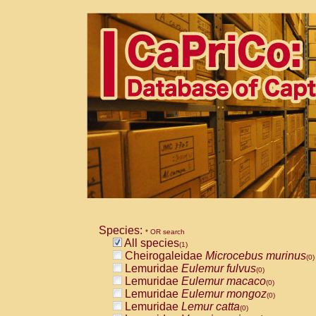
Species:
* OR search
All species
(1)
Cheirogaleidae
Microcebus murinus
(0)
Lemuridae
Eulemur fulvus
(0)
Lemuridae
Eulemur macaco
(0)
Lemuridae
Eulemur mongoz
(0)
Lemuridae
Lemur catta
(0)