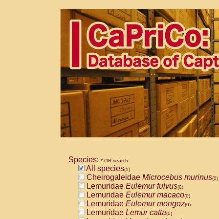
Species:
* OR search
All species
(1)
Cheirogaleidae
Microcebus murinus
(0)
Lemuridae
Eulemur fulvus
(0)
Lemuridae
Eulemur macaco
(0)
Lemuridae
Eulemur mongoz
(0)
Lemuridae
Lemur catta
(0)