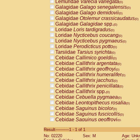
Lemuridae
Varecia variegata
(0)
Galagidae
Galago senegalensis
(0)
Galagidae
Galago demidovii
(0)
Galagidae
Otolemur crassicaudatus
(0)
Galagidae
Galagidae
spp.
(0)
Loridae
Loris tardigradus
(0)
Loridae
Nycticebus coucang
(0)
Loridae
Nycticebus pygmaeus
(0)
Loridae
Perodicticus potto
(0)
Tarsiidae
Tarsius syrichta
(0)
Cebidae
Callimico goeldii
(0)
Cebidae
Callithrix argentata
(0)
Cebidae
Callithrix geoffroyi
(0)
Cebidae
Callithrix humeralifer
(0)
Cebidae
Callithrix jacchus
(0)
Cebidae
Callithrix penicillata
(0)
Cebidae
Callithrix
spp.
(0)
Cebidae
Cebuella pygmaea
(0)
Cebidae
Leontopithecus rosalia
(0)
Cebidae
Saguinus bicolor
(0)
Cebidae
Saguinus fuscicollis
(0)
Cebidae
Saguinus geoffroyi
(0)
Cebidae
Saguinus imperator
(0)
Result-----------1 - 1 of 1
Cebidae
Saguinus labiatus
(0)
No: 02220
Sex: M
Age: Unk
Cebidae
Saguinus leucopus
(0)