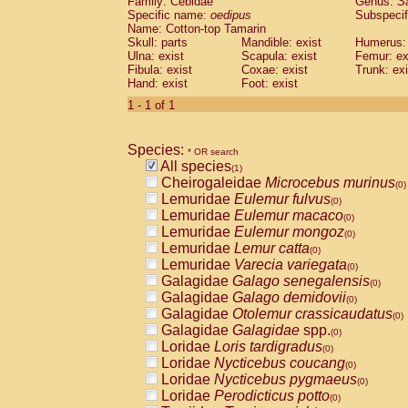
Family: Cebidae
Genus:
S
Cebidae
Saguinus midas
(0)
Specific name:
oedipus
Subspecif
Cebidae
Saguinus mystax
(0)
Name: Cotton-top Tamarin
Cebidae
Saguinus nigricollis
Skull: parts
Mandible: exist
(0)
Humerus: 
Cebidae
Saguinus oedipus
Ulna: exist
Scapula: exist
Femur: ex
(1)
Fibula: exist
Coxae: exist
Trunk: exi
Cebidae
Saguinus weddelli
(0)
Hand: exist
Foot: exist
Cebidae
Saguinus
spp.
(0)
Cebidae
Aotus trivirgatus
1 - 1 of 1
(0)
Cebidae
Cebus albifrons
(0)
Cebidae
Cebus apella
(0)
Species:
Cebidae
Cebus capucinus
* OR search
(0)
All species
Cebidae
Cebus nigrivittatus
(1)
(0)
Cheirogaleidae
Microcebus murinus
Cebidae
Cebus
spp.
(0)
(0)
Lemuridae
Eulemur fulvus
Cebidae
Saimiri boliviensis
(0)
(0)
Lemuridae
Eulemur macaco
Cebidae
Saimiri sciureus
(0)
(0)
Lemuridae
Eulemur mongoz
Atelidae
Alouatta caraya
(0)
(0)
Lemuridae
Lemur catta
Atelidae
Alouatta fusca
(0)
(0)
Lemuridae
Varecia variegata
Atelidae
Alouatta seniculus
(0)
(0)
Galagidae
Galago senegalensis
Atelidae
Alouatta
spp.
(0)
(0)
Galagidae
Galago demidovii
Atelidae
Ateles belzebuth
(0)
(0)
Galagidae
Otolemur crassicaudatus
Atelidae
Ateles geoffroyi
(0)
(0)
Galagidae
Galagidae
spp.
Atelidae
Ateles paniscus
(0)
(0)
Loridae
Loris tardigradus
Atelidae
Ateles
spp.
(0)
(0)
Loridae
Nycticebus coucang
Atelidae
Lagothrix lagothricha
(0)
(0)
Loridae
Nycticebus pygmaeus
Atelidae
Lagothrix lagothricha cana
(0)
(0)
Loridae
Perodicticus potto
Pitheciidae
Cacajao calvus rubicundu
(0)