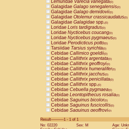
Lemuridae
Varecia variegata
(0)
Galagidae
Galago senegalensis
(0)
Galagidae
Galago demidovii
(0)
Galagidae
Otolemur crassicaudatus
(0)
Galagidae
Galagidae
spp.
(0)
Loridae
Loris tardigradus
(0)
Loridae
Nycticebus coucang
(0)
Loridae
Nycticebus pygmaeus
(0)
Loridae
Perodicticus potto
(0)
Tarsiidae
Tarsius syrichta
(0)
Cebidae
Callimico goeldii
(0)
Cebidae
Callithrix argentata
(0)
Cebidae
Callithrix geoffroyi
(0)
Cebidae
Callithrix humeralifer
(0)
Cebidae
Callithrix jacchus
(0)
Cebidae
Callithrix penicillata
(0)
Cebidae
Callithrix
spp.
(0)
Cebidae
Cebuella pygmaea
(0)
Cebidae
Leontopithecus rosalia
(0)
Cebidae
Saguinus bicolor
(0)
Cebidae
Saguinus fuscicollis
(0)
Cebidae
Saguinus geoffroyi
(0)
Cebidae
Saguinus imperator
(0)
Result-----------1 - 1 of 1
Cebidae
Saguinus labiatus
(0)
No: 02220
Sex: M
Age: Unk
Cebidae
Saguinus leucopus
(0)