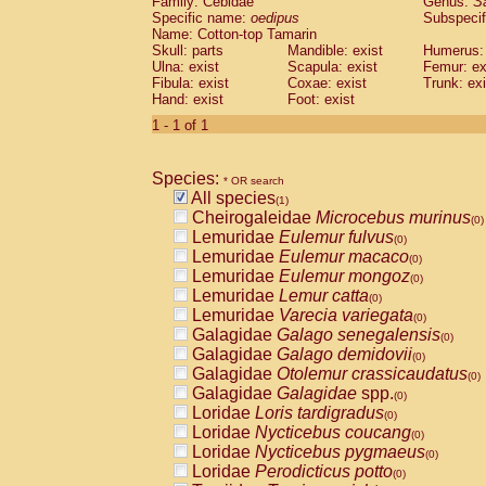
Family: Cebidae
Genus:
S
Cebidae
Saguinus midas
(0)
Specific name:
oedipus
Subspecif
Cebidae
Saguinus mystax
(0)
Name: Cotton-top Tamarin
Cebidae
Saguinus nigricollis
Skull: parts
Mandible: exist
(0)
Humerus: 
Cebidae
Saguinus oedipus
Ulna: exist
Scapula: exist
Femur: ex
(1)
Fibula: exist
Coxae: exist
Trunk: exi
Cebidae
Saguinus weddelli
(0)
Hand: exist
Foot: exist
Cebidae
Saguinus
spp.
(0)
Cebidae
Aotus trivirgatus
1 - 1 of 1
(0)
Cebidae
Cebus albifrons
(0)
Cebidae
Cebus apella
(0)
Species:
Cebidae
Cebus capucinus
* OR search
(0)
All species
Cebidae
Cebus nigrivittatus
(1)
(0)
Cheirogaleidae
Microcebus murinus
Cebidae
Cebus
spp.
(0)
(0)
Lemuridae
Eulemur fulvus
Cebidae
Saimiri boliviensis
(0)
(0)
Lemuridae
Eulemur macaco
Cebidae
Saimiri sciureus
(0)
(0)
Lemuridae
Eulemur mongoz
Atelidae
Alouatta caraya
(0)
(0)
Lemuridae
Lemur catta
Atelidae
Alouatta fusca
(0)
(0)
Lemuridae
Varecia variegata
Atelidae
Alouatta seniculus
(0)
(0)
Galagidae
Galago senegalensis
Atelidae
Alouatta
spp.
(0)
(0)
Galagidae
Galago demidovii
Atelidae
Ateles belzebuth
(0)
(0)
Galagidae
Otolemur crassicaudatus
Atelidae
Ateles geoffroyi
(0)
(0)
Galagidae
Galagidae
spp.
Atelidae
Ateles paniscus
(0)
(0)
Loridae
Loris tardigradus
Atelidae
Ateles
spp.
(0)
(0)
Loridae
Nycticebus coucang
Atelidae
Lagothrix lagothricha
(0)
(0)
Loridae
Nycticebus pygmaeus
Atelidae
Lagothrix lagothricha cana
(0)
(0)
Loridae
Perodicticus potto
Pitheciidae
Cacajao calvus rubicundu
(0)