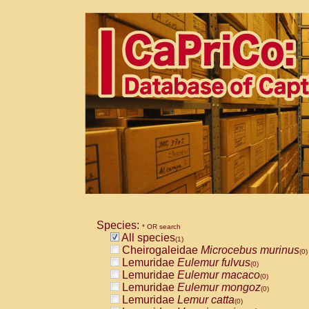
Species:
* OR search
All species
(1)
Cheirogaleidae
Microcebus murinus
(0)
Lemuridae
Eulemur fulvus
(0)
Lemuridae
Eulemur macaco
(0)
Lemuridae
Eulemur mongoz
(0)
Lemuridae
Lemur catta
(0)