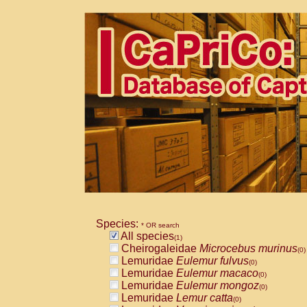
Species:
* OR search
All species
(1)
Cheirogaleidae
Microcebus murinus
(0)
Lemuridae
Eulemur fulvus
(0)
Lemuridae
Eulemur macaco
(0)
Lemuridae
Eulemur mongoz
(0)
Lemuridae
Lemur catta
(0)