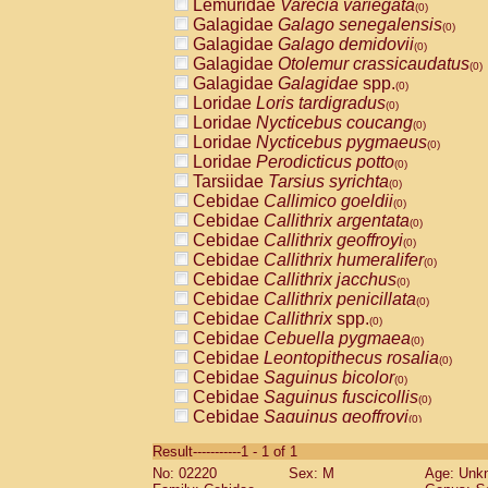
Lemuridae
Varecia variegata
(0)
Galagidae
Galago senegalensis
(0)
Galagidae
Galago demidovii
(0)
Galagidae
Otolemur crassicaudatus
(0)
Galagidae
Galagidae
spp.
(0)
Loridae
Loris tardigradus
(0)
Loridae
Nycticebus coucang
(0)
Loridae
Nycticebus pygmaeus
(0)
Loridae
Perodicticus potto
(0)
Tarsiidae
Tarsius syrichta
(0)
Cebidae
Callimico goeldii
(0)
Cebidae
Callithrix argentata
(0)
Cebidae
Callithrix geoffroyi
(0)
Cebidae
Callithrix humeralifer
(0)
Cebidae
Callithrix jacchus
(0)
Cebidae
Callithrix penicillata
(0)
Cebidae
Callithrix
spp.
(0)
Cebidae
Cebuella pygmaea
(0)
Cebidae
Leontopithecus rosalia
(0)
Cebidae
Saguinus bicolor
(0)
Cebidae
Saguinus fuscicollis
(0)
Cebidae
Saguinus geoffroyi
(0)
Cebidae
Saguinus imperator
(0)
Result-----------1 - 1 of 1
Cebidae
Saguinus labiatus
(0)
No: 02220
Sex: M
Age: Unk
Cebidae
Saguinus leucopus
(0)