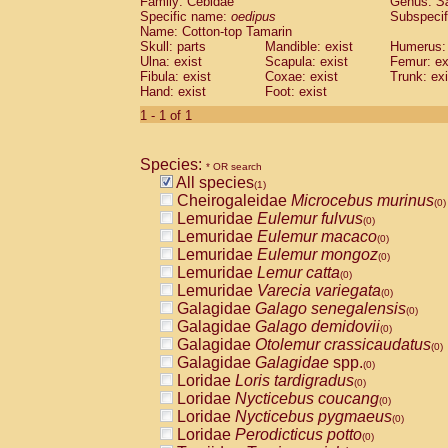
Family: Cebidae
Genus:
S
Cebidae
Saguinus midas
(0)
Specific name:
oedipus
Subspecif
Cebidae
Saguinus mystax
(0)
Name: Cotton-top Tamarin
Cebidae
Saguinus nigricollis
Skull: parts
Mandible: exist
(0)
Humerus: 
Cebidae
Saguinus oedipus
Ulna: exist
Scapula: exist
Femur: ex
(1)
Fibula: exist
Coxae: exist
Trunk: exi
Cebidae
Saguinus weddelli
(0)
Hand: exist
Foot: exist
Cebidae
Saguinus
spp.
(0)
Cebidae
Aotus trivirgatus
1 - 1 of 1
(0)
Cebidae
Cebus albifrons
(0)
Cebidae
Cebus apella
(0)
Species:
Cebidae
Cebus capucinus
* OR search
(0)
All species
Cebidae
Cebus nigrivittatus
(1)
(0)
Cheirogaleidae
Microcebus murinus
Cebidae
Cebus
spp.
(0)
(0)
Lemuridae
Eulemur fulvus
Cebidae
Saimiri boliviensis
(0)
(0)
Lemuridae
Eulemur macaco
Cebidae
Saimiri sciureus
(0)
(0)
Lemuridae
Eulemur mongoz
Atelidae
Alouatta caraya
(0)
(0)
Lemuridae
Lemur catta
Atelidae
Alouatta fusca
(0)
(0)
Lemuridae
Varecia variegata
Atelidae
Alouatta seniculus
(0)
(0)
Galagidae
Galago senegalensis
Atelidae
Alouatta
spp.
(0)
(0)
Galagidae
Galago demidovii
Atelidae
Ateles belzebuth
(0)
(0)
Galagidae
Otolemur crassicaudatus
Atelidae
Ateles geoffroyi
(0)
(0)
Galagidae
Galagidae
spp.
Atelidae
Ateles paniscus
(0)
(0)
Loridae
Loris tardigradus
Atelidae
Ateles
spp.
(0)
(0)
Loridae
Nycticebus coucang
Atelidae
Lagothrix lagothricha
(0)
(0)
Loridae
Nycticebus pygmaeus
Atelidae
Lagothrix lagothricha cana
(0)
(0)
Loridae
Perodicticus potto
Pitheciidae
Cacajao calvus rubicundu
(0)