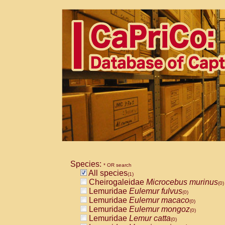
Species:
* OR search
All species
(1)
Cheirogaleidae
Microcebus murinus
(0)
Lemuridae
Eulemur fulvus
(0)
Lemuridae
Eulemur macaco
(0)
Lemuridae
Eulemur mongoz
(0)
Lemuridae
Lemur catta
(0)