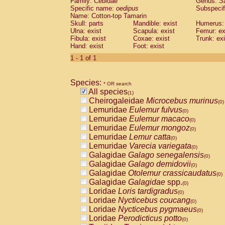
Family: Cebidae
Genus:
S
Cebidae
Saguinus midas
(0)
Specific name:
oedipus
Subspecif
Cebidae
Saguinus mystax
(0)
Name: Cotton-top Tamarin
Cebidae
Saguinus nigricollis
Skull: parts
Mandible: exist
(0)
Humerus: 
Cebidae
Saguinus oedipus
Ulna: exist
Scapula: exist
Femur: ex
(1)
Fibula: exist
Coxae: exist
Trunk: exi
Cebidae
Saguinus weddelli
(0)
Hand: exist
Foot: exist
Cebidae
Saguinus
spp.
(0)
Cebidae
Aotus trivirgatus
1 - 1 of 1
(0)
Cebidae
Cebus albifrons
(0)
Cebidae
Cebus apella
(0)
Species:
Cebidae
Cebus capucinus
* OR search
(0)
All species
Cebidae
Cebus nigrivittatus
(1)
(0)
Cheirogaleidae
Microcebus murinus
Cebidae
Cebus
spp.
(0)
(0)
Lemuridae
Eulemur fulvus
Cebidae
Saimiri boliviensis
(0)
(0)
Lemuridae
Eulemur macaco
Cebidae
Saimiri sciureus
(0)
(0)
Lemuridae
Eulemur mongoz
Atelidae
Alouatta caraya
(0)
(0)
Lemuridae
Lemur catta
Atelidae
Alouatta fusca
(0)
(0)
Lemuridae
Varecia variegata
Atelidae
Alouatta seniculus
(0)
(0)
Galagidae
Galago senegalensis
Atelidae
Alouatta
spp.
(0)
(0)
Galagidae
Galago demidovii
Atelidae
Ateles belzebuth
(0)
(0)
Galagidae
Otolemur crassicaudatus
Atelidae
Ateles geoffroyi
(0)
(0)
Galagidae
Galagidae
spp.
Atelidae
Ateles paniscus
(0)
(0)
Loridae
Loris tardigradus
Atelidae
Ateles
spp.
(0)
(0)
Loridae
Nycticebus coucang
Atelidae
Lagothrix lagothricha
(0)
(0)
Loridae
Nycticebus pygmaeus
Atelidae
Lagothrix lagothricha cana
(0)
(0)
Loridae
Perodicticus potto
Pitheciidae
Cacajao calvus rubicundu
(0)