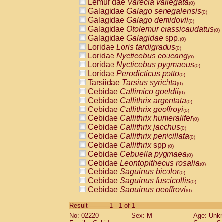
Lemuridae
Varecia variegata
(0)
Galagidae
Galago senegalensis
(0)
Galagidae
Galago demidovii
(0)
Galagidae
Otolemur crassicaudatus
(0)
Galagidae
Galagidae
spp.
(0)
Loridae
Loris tardigradus
(0)
Loridae
Nycticebus coucang
(0)
Loridae
Nycticebus pygmaeus
(0)
Loridae
Perodicticus potto
(0)
Tarsiidae
Tarsius syrichta
(0)
Cebidae
Callimico goeldii
(0)
Cebidae
Callithrix argentata
(0)
Cebidae
Callithrix geoffroyi
(0)
Cebidae
Callithrix humeralifer
(0)
Cebidae
Callithrix jacchus
(0)
Cebidae
Callithrix penicillata
(0)
Cebidae
Callithrix
spp.
(0)
Cebidae
Cebuella pygmaea
(0)
Cebidae
Leontopithecus rosalia
(0)
Cebidae
Saguinus bicolor
(0)
Cebidae
Saguinus fuscicollis
(0)
Cebidae
Saguinus geoffroyi
(0)
Cebidae
Saguinus imperator
(0)
Result-----------1 - 1 of 1
Cebidae
Saguinus labiatus
(0)
No: 02220
Sex: M
Age: Unk
Cebidae
Saguinus leucopus
(0)