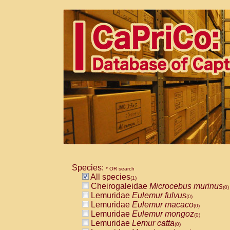
Species:
* OR search
All species
(1)
Cheirogaleidae
Microcebus murinus
(0)
Lemuridae
Eulemur fulvus
(0)
Lemuridae
Eulemur macaco
(0)
Lemuridae
Eulemur mongoz
(0)
Lemuridae
Lemur catta
(0)