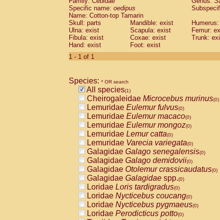
Family: Cebidae
Genus:
S
Cebidae
Saguinus midas
(0)
Specific name:
oedipus
Subspecif
Cebidae
Saguinus mystax
(0)
Name: Cotton-top Tamarin
Cebidae
Saguinus nigricollis
Skull: parts
Mandible: exist
(0)
Humerus: 
Cebidae
Saguinus oedipus
Ulna: exist
Scapula: exist
Femur: ex
(1)
Fibula: exist
Coxae: exist
Trunk: exi
Cebidae
Saguinus weddelli
(0)
Hand: exist
Foot: exist
Cebidae
Saguinus
spp.
(0)
Cebidae
Aotus trivirgatus
1 - 1 of 1
(0)
Cebidae
Cebus albifrons
(0)
Cebidae
Cebus apella
(0)
Species:
Cebidae
Cebus capucinus
* OR search
(0)
All species
Cebidae
Cebus nigrivittatus
(1)
(0)
Cheirogaleidae
Microcebus murinus
Cebidae
Cebus
spp.
(0)
(0)
Lemuridae
Eulemur fulvus
Cebidae
Saimiri boliviensis
(0)
(0)
Lemuridae
Eulemur macaco
Cebidae
Saimiri sciureus
(0)
(0)
Lemuridae
Eulemur mongoz
Atelidae
Alouatta caraya
(0)
(0)
Lemuridae
Lemur catta
Atelidae
Alouatta fusca
(0)
(0)
Lemuridae
Varecia variegata
Atelidae
Alouatta seniculus
(0)
(0)
Galagidae
Galago senegalensis
Atelidae
Alouatta
spp.
(0)
(0)
Galagidae
Galago demidovii
Atelidae
Ateles belzebuth
(0)
(0)
Galagidae
Otolemur crassicaudatus
Atelidae
Ateles geoffroyi
(0)
(0)
Galagidae
Galagidae
spp.
Atelidae
Ateles paniscus
(0)
(0)
Loridae
Loris tardigradus
Atelidae
Ateles
spp.
(0)
(0)
Loridae
Nycticebus coucang
Atelidae
Lagothrix lagothricha
(0)
(0)
Loridae
Nycticebus pygmaeus
Atelidae
Lagothrix lagothricha cana
(0)
(0)
Loridae
Perodicticus potto
Pitheciidae
Cacajao calvus rubicundu
(0)