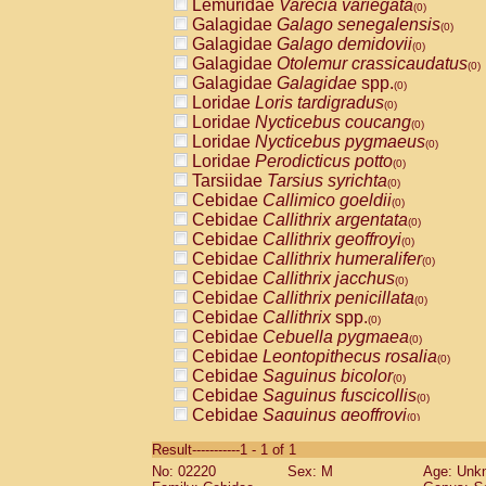
Lemuridae
Varecia variegata
(0)
Galagidae
Galago senegalensis
(0)
Galagidae
Galago demidovii
(0)
Galagidae
Otolemur crassicaudatus
(0)
Galagidae
Galagidae
spp.
(0)
Loridae
Loris tardigradus
(0)
Loridae
Nycticebus coucang
(0)
Loridae
Nycticebus pygmaeus
(0)
Loridae
Perodicticus potto
(0)
Tarsiidae
Tarsius syrichta
(0)
Cebidae
Callimico goeldii
(0)
Cebidae
Callithrix argentata
(0)
Cebidae
Callithrix geoffroyi
(0)
Cebidae
Callithrix humeralifer
(0)
Cebidae
Callithrix jacchus
(0)
Cebidae
Callithrix penicillata
(0)
Cebidae
Callithrix
spp.
(0)
Cebidae
Cebuella pygmaea
(0)
Cebidae
Leontopithecus rosalia
(0)
Cebidae
Saguinus bicolor
(0)
Cebidae
Saguinus fuscicollis
(0)
Cebidae
Saguinus geoffroyi
(0)
Cebidae
Saguinus imperator
(0)
Result-----------1 - 1 of 1
Cebidae
Saguinus labiatus
(0)
No: 02220
Sex: M
Age: Unk
Cebidae
Saguinus leucopus
(0)