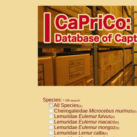
Species:
* OR search
All Species
(1)
Cheirogaleidae
Microcebus murinus
(0)
Lemuridae
Eulemur fulvus
(0)
Lemuridae
Eulemur macaco
(0)
Lemuridae
Eulemur mongoz
(0)
Lemuridae
Lemur catta
(0)