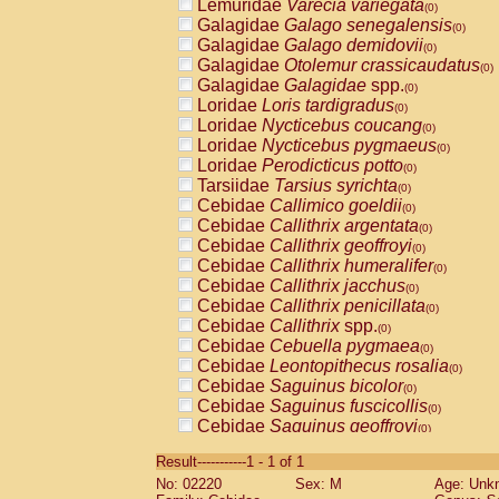
Lemuridae
Varecia variegata
(0)
Galagidae
Galago senegalensis
(0)
Galagidae
Galago demidovii
(0)
Galagidae
Otolemur crassicaudatus
(0)
Galagidae
Galagidae
spp.
(0)
Loridae
Loris tardigradus
(0)
Loridae
Nycticebus coucang
(0)
Loridae
Nycticebus pygmaeus
(0)
Loridae
Perodicticus potto
(0)
Tarsiidae
Tarsius syrichta
(0)
Cebidae
Callimico goeldii
(0)
Cebidae
Callithrix argentata
(0)
Cebidae
Callithrix geoffroyi
(0)
Cebidae
Callithrix humeralifer
(0)
Cebidae
Callithrix jacchus
(0)
Cebidae
Callithrix penicillata
(0)
Cebidae
Callithrix
spp.
(0)
Cebidae
Cebuella pygmaea
(0)
Cebidae
Leontopithecus rosalia
(0)
Cebidae
Saguinus bicolor
(0)
Cebidae
Saguinus fuscicollis
(0)
Cebidae
Saguinus geoffroyi
(0)
Cebidae
Saguinus imperator
(0)
Result-----------1 - 1 of 1
Cebidae
Saguinus labiatus
(0)
No: 02220
Sex: M
Age: Unk
Cebidae
Saguinus leucopus
(0)