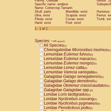
Family: Cebidae
Genus:
S
Cebidae
Saguinus midas
(0)
Specific name:
oedipus
Subspecif
Cebidae
Saguinus mystax
(0)
Name: Cotton-top Tamarin
Cebidae
Saguinus nigricollis
Skull: parts
Mandible: exist
(0)
Humerus: 
Cebidae
Saguinus oedipus
Ulna: exist
Scapula: exist
Femur: ex
(1)
Fibula: exist
Coxae: exist
Trunk: exi
Cebidae
Saguinus weddelli
(0)
Hand: exist
Foot: exist
Cebidae
Saguinus
spp.
(0)
Cebidae
Aotus trivirgatus
1 - 1 of 1
(0)
Cebidae
Cebus albifrons
(0)
Cebidae
Cebus apella
(0)
Species:
Cebidae
Cebus capucinus
* OR search
(0)
All Species
Cebidae
Cebus nigrivittatus
(1)
(0)
Cheirogaleidae
Microcebus murinus
Cebidae
Cebus
spp.
(0)
(0)
Lemuridae
Eulemur fulvus
Cebidae
Saimiri boliviensis
(0)
(0)
Lemuridae
Eulemur macaco
Cebidae
Saimiri sciureus
(0)
(0)
Lemuridae
Eulemur mongoz
Atelidae
Alouatta caraya
(0)
(0)
Lemuridae
Lemur catta
Atelidae
Alouatta fusca
(0)
(0)
Lemuridae
Varecia variegata
Atelidae
Alouatta seniculus
(0)
(0)
Galagidae
Galago senegalensis
Atelidae
Alouatta
spp.
(0)
(0)
Galagidae
Galago demidovii
Atelidae
Ateles belzebuth
(0)
(0)
Galagidae
Otolemur crassicaudatus
Atelidae
Ateles geoffroyi
(0)
(0)
Galagidae
Galagidae
spp.
Atelidae
Ateles paniscus
(0)
(0)
Loridae
Loris tardigradus
Atelidae
Ateles
spp.
(0)
(0)
Loridae
Nycticebus coucang
Atelidae
Lagothrix lagothricha
(0)
(0)
Loridae
Nycticebus pygmaeus
Atelidae
Lagothrix lagothricha cana
(0)
(0)
Loridae
Perodicticus potto
Pitheciidae
Cacajao calvus rubicundu
(0)