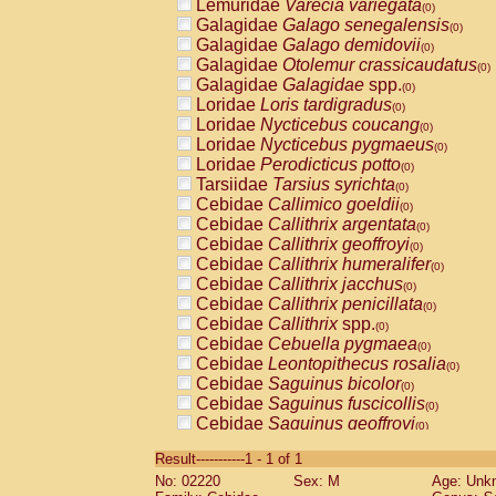
Lemuridae
Varecia variegata
(0)
Galagidae
Galago senegalensis
(0)
Galagidae
Galago demidovii
(0)
Galagidae
Otolemur crassicaudatus
(0)
Galagidae
Galagidae
spp.
(0)
Loridae
Loris tardigradus
(0)
Loridae
Nycticebus coucang
(0)
Loridae
Nycticebus pygmaeus
(0)
Loridae
Perodicticus potto
(0)
Tarsiidae
Tarsius syrichta
(0)
Cebidae
Callimico goeldii
(0)
Cebidae
Callithrix argentata
(0)
Cebidae
Callithrix geoffroyi
(0)
Cebidae
Callithrix humeralifer
(0)
Cebidae
Callithrix jacchus
(0)
Cebidae
Callithrix penicillata
(0)
Cebidae
Callithrix
spp.
(0)
Cebidae
Cebuella pygmaea
(0)
Cebidae
Leontopithecus rosalia
(0)
Cebidae
Saguinus bicolor
(0)
Cebidae
Saguinus fuscicollis
(0)
Cebidae
Saguinus geoffroyi
(0)
Cebidae
Saguinus imperator
(0)
Result-----------1 - 1 of 1
Cebidae
Saguinus labiatus
(0)
No: 02220
Sex: M
Age: Unk
Cebidae
Saguinus leucopus
(0)