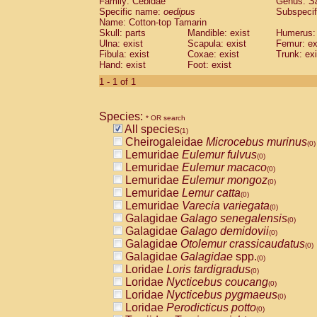
Family: Cebidae
Genus:
S
Cebidae
Saguinus midas
(0)
Specific name:
oedipus
Subspecif
Cebidae
Saguinus mystax
(0)
Name: Cotton-top Tamarin
Cebidae
Saguinus nigricollis
Skull: parts
Mandible: exist
(0)
Humerus: 
Cebidae
Saguinus oedipus
Ulna: exist
Scapula: exist
Femur: ex
(1)
Fibula: exist
Coxae: exist
Trunk: exi
Cebidae
Saguinus weddelli
(0)
Hand: exist
Foot: exist
Cebidae
Saguinus
spp.
(0)
Cebidae
Aotus trivirgatus
1 - 1 of 1
(0)
Cebidae
Cebus albifrons
(0)
Cebidae
Cebus apella
(0)
Species:
Cebidae
Cebus capucinus
* OR search
(0)
All species
Cebidae
Cebus nigrivittatus
(1)
(0)
Cheirogaleidae
Microcebus murinus
Cebidae
Cebus
spp.
(0)
(0)
Lemuridae
Eulemur fulvus
Cebidae
Saimiri boliviensis
(0)
(0)
Lemuridae
Eulemur macaco
Cebidae
Saimiri sciureus
(0)
(0)
Lemuridae
Eulemur mongoz
Atelidae
Alouatta caraya
(0)
(0)
Lemuridae
Lemur catta
Atelidae
Alouatta fusca
(0)
(0)
Lemuridae
Varecia variegata
Atelidae
Alouatta seniculus
(0)
(0)
Galagidae
Galago senegalensis
Atelidae
Alouatta
spp.
(0)
(0)
Galagidae
Galago demidovii
Atelidae
Ateles belzebuth
(0)
(0)
Galagidae
Otolemur crassicaudatus
Atelidae
Ateles geoffroyi
(0)
(0)
Galagidae
Galagidae
spp.
Atelidae
Ateles paniscus
(0)
(0)
Loridae
Loris tardigradus
Atelidae
Ateles
spp.
(0)
(0)
Loridae
Nycticebus coucang
Atelidae
Lagothrix lagothricha
(0)
(0)
Loridae
Nycticebus pygmaeus
Atelidae
Lagothrix lagothricha cana
(0)
(0)
Loridae
Perodicticus potto
Pitheciidae
Cacajao calvus rubicundu
(0)