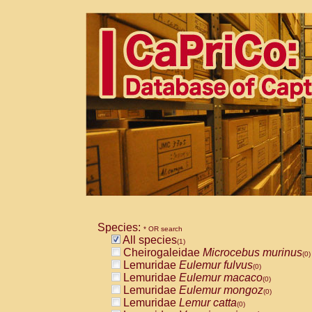
Species:
* OR search
All species
(1)
Cheirogaleidae
Microcebus murinus
(0)
Lemuridae
Eulemur fulvus
(0)
Lemuridae
Eulemur macaco
(0)
Lemuridae
Eulemur mongoz
(0)
Lemuridae
Lemur catta
(0)