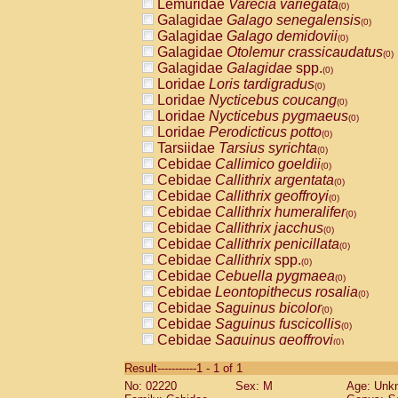
Lemuridae
Varecia variegata
(0)
Galagidae
Galago senegalensis
(0)
Galagidae
Galago demidovii
(0)
Galagidae
Otolemur crassicaudatus
(0)
Galagidae
Galagidae
spp.
(0)
Loridae
Loris tardigradus
(0)
Loridae
Nycticebus coucang
(0)
Loridae
Nycticebus pygmaeus
(0)
Loridae
Perodicticus potto
(0)
Tarsiidae
Tarsius syrichta
(0)
Cebidae
Callimico goeldii
(0)
Cebidae
Callithrix argentata
(0)
Cebidae
Callithrix geoffroyi
(0)
Cebidae
Callithrix humeralifer
(0)
Cebidae
Callithrix jacchus
(0)
Cebidae
Callithrix penicillata
(0)
Cebidae
Callithrix
spp.
(0)
Cebidae
Cebuella pygmaea
(0)
Cebidae
Leontopithecus rosalia
(0)
Cebidae
Saguinus bicolor
(0)
Cebidae
Saguinus fuscicollis
(0)
Cebidae
Saguinus geoffroyi
(0)
Cebidae
Saguinus imperator
(0)
Result-----------1 - 1 of 1
Cebidae
Saguinus labiatus
(0)
No: 02220
Sex: M
Age: Unk
Cebidae
Saguinus leucopus
(0)