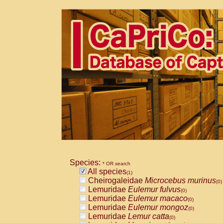
Species:
* OR search
All species
(1)
Cheirogaleidae
Microcebus murinus
(0)
Lemuridae
Eulemur fulvus
(0)
Lemuridae
Eulemur macaco
(0)
Lemuridae
Eulemur mongoz
(0)
Lemuridae
Lemur catta
(0)