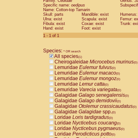
Family: Cebidae
Genus:
S
Cebidae
Saguinus midas
(0)
Specific name:
oedipus
Subspecif
Cebidae
Saguinus mystax
(0)
Name: Cotton-top Tamarin
Cebidae
Saguinus nigricollis
Skull: parts
Mandible: exist
(0)
Humerus: 
Cebidae
Saguinus oedipus
Ulna: exist
Scapula: exist
Femur: ex
(1)
Fibula: exist
Coxae: exist
Trunk: exi
Cebidae
Saguinus weddelli
(0)
Hand: exist
Foot: exist
Cebidae
Saguinus
spp.
(0)
Cebidae
Aotus trivirgatus
1 - 1 of 1
(0)
Cebidae
Cebus albifrons
(0)
Cebidae
Cebus apella
(0)
Species:
Cebidae
Cebus capucinus
* OR search
(0)
All species
Cebidae
Cebus nigrivittatus
(1)
(0)
Cheirogaleidae
Microcebus murinus
Cebidae
Cebus
spp.
(0)
(0)
Lemuridae
Eulemur fulvus
Cebidae
Saimiri boliviensis
(0)
(0)
Lemuridae
Eulemur macaco
Cebidae
Saimiri sciureus
(0)
(0)
Lemuridae
Eulemur mongoz
Atelidae
Alouatta caraya
(0)
(0)
Lemuridae
Lemur catta
Atelidae
Alouatta fusca
(0)
(0)
Lemuridae
Varecia variegata
Atelidae
Alouatta seniculus
(0)
(0)
Galagidae
Galago senegalensis
Atelidae
Alouatta
spp.
(0)
(0)
Galagidae
Galago demidovii
Atelidae
Ateles belzebuth
(0)
(0)
Galagidae
Otolemur crassicaudatus
Atelidae
Ateles geoffroyi
(0)
(0)
Galagidae
Galagidae
spp.
Atelidae
Ateles paniscus
(0)
(0)
Loridae
Loris tardigradus
Atelidae
Ateles
spp.
(0)
(0)
Loridae
Nycticebus coucang
Atelidae
Lagothrix lagothricha
(0)
(0)
Loridae
Nycticebus pygmaeus
Atelidae
Lagothrix lagothricha cana
(0)
(0)
Loridae
Perodicticus potto
Pitheciidae
Cacajao calvus rubicundu
(0)