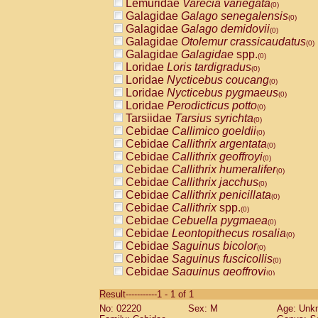
Lemuridae
Varecia variegata
(0)
Galagidae
Galago senegalensis
(0)
Galagidae
Galago demidovii
(0)
Galagidae
Otolemur crassicaudatus
(0)
Galagidae
Galagidae
spp.
(0)
Loridae
Loris tardigradus
(0)
Loridae
Nycticebus coucang
(0)
Loridae
Nycticebus pygmaeus
(0)
Loridae
Perodicticus potto
(0)
Tarsiidae
Tarsius syrichta
(0)
Cebidae
Callimico goeldii
(0)
Cebidae
Callithrix argentata
(0)
Cebidae
Callithrix geoffroyi
(0)
Cebidae
Callithrix humeralifer
(0)
Cebidae
Callithrix jacchus
(0)
Cebidae
Callithrix penicillata
(0)
Cebidae
Callithrix
spp.
(0)
Cebidae
Cebuella pygmaea
(0)
Cebidae
Leontopithecus rosalia
(0)
Cebidae
Saguinus bicolor
(0)
Cebidae
Saguinus fuscicollis
(0)
Cebidae
Saguinus geoffroyi
(0)
Cebidae
Saguinus imperator
(0)
Result-----------1 - 1 of 1
Cebidae
Saguinus labiatus
(0)
No: 02220
Sex: M
Age: Unk
Cebidae
Saguinus leucopus
(0)