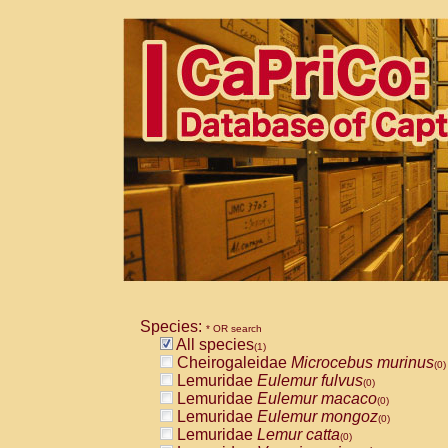
Species:
* OR search
All species
(1)
Cheirogaleidae
Microcebus murinus
(0)
Lemuridae
Eulemur fulvus
(0)
Lemuridae
Eulemur macaco
(0)
Lemuridae
Eulemur mongoz
(0)
Lemuridae
Lemur catta
(0)