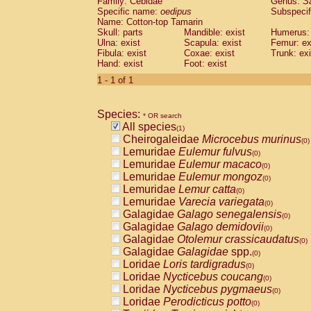
Family: Cebidae
Genus:
S
Cebidae
Saguinus midas
(0)
Specific name:
oedipus
Subspecif
Cebidae
Saguinus mystax
(0)
Name: Cotton-top Tamarin
Cebidae
Saguinus nigricollis
Skull: parts
Mandible: exist
(0)
Humerus: 
Cebidae
Saguinus oedipus
Ulna: exist
Scapula: exist
Femur: ex
(1)
Fibula: exist
Coxae: exist
Trunk: exi
Cebidae
Saguinus weddelli
(0)
Hand: exist
Foot: exist
Cebidae
Saguinus
spp.
(0)
Cebidae
Aotus trivirgatus
1 - 1 of 1
(0)
Cebidae
Cebus albifrons
(0)
Cebidae
Cebus apella
(0)
Species:
Cebidae
Cebus capucinus
* OR search
(0)
All species
Cebidae
Cebus nigrivittatus
(1)
(0)
Cheirogaleidae
Microcebus murinus
Cebidae
Cebus
spp.
(0)
(0)
Lemuridae
Eulemur fulvus
Cebidae
Saimiri boliviensis
(0)
(0)
Lemuridae
Eulemur macaco
Cebidae
Saimiri sciureus
(0)
(0)
Lemuridae
Eulemur mongoz
Atelidae
Alouatta caraya
(0)
(0)
Lemuridae
Lemur catta
Atelidae
Alouatta fusca
(0)
(0)
Lemuridae
Varecia variegata
Atelidae
Alouatta seniculus
(0)
(0)
Galagidae
Galago senegalensis
Atelidae
Alouatta
spp.
(0)
(0)
Galagidae
Galago demidovii
Atelidae
Ateles belzebuth
(0)
(0)
Galagidae
Otolemur crassicaudatus
Atelidae
Ateles geoffroyi
(0)
(0)
Galagidae
Galagidae
spp.
Atelidae
Ateles paniscus
(0)
(0)
Loridae
Loris tardigradus
Atelidae
Ateles
spp.
(0)
(0)
Loridae
Nycticebus coucang
Atelidae
Lagothrix lagothricha
(0)
(0)
Loridae
Nycticebus pygmaeus
Atelidae
Lagothrix lagothricha cana
(0)
(0)
Loridae
Perodicticus potto
Pitheciidae
Cacajao calvus rubicundu
(0)