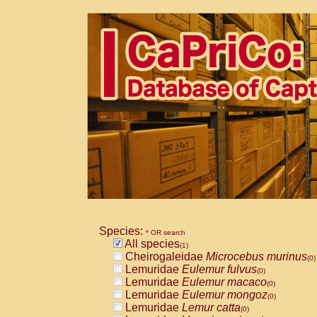
Species:
* OR search
All species
(1)
Cheirogaleidae
Microcebus murinus
(0)
Lemuridae
Eulemur fulvus
(0)
Lemuridae
Eulemur macaco
(0)
Lemuridae
Eulemur mongoz
(0)
Lemuridae
Lemur catta
(0)