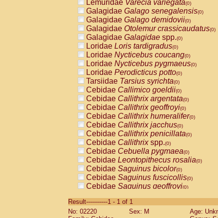
Lemuridae
Varecia variegata
(0)
Galagidae
Galago senegalensis
(0)
Galagidae
Galago demidovii
(0)
Galagidae
Otolemur crassicaudatus
(0)
Galagidae
Galagidae
spp.
(0)
Loridae
Loris tardigradus
(0)
Loridae
Nycticebus coucang
(0)
Loridae
Nycticebus pygmaeus
(0)
Loridae
Perodicticus potto
(0)
Tarsiidae
Tarsius syrichta
(0)
Cebidae
Callimico goeldii
(0)
Cebidae
Callithrix argentata
(0)
Cebidae
Callithrix geoffroyi
(0)
Cebidae
Callithrix humeralifer
(0)
Cebidae
Callithrix jacchus
(0)
Cebidae
Callithrix penicillata
(0)
Cebidae
Callithrix
spp.
(0)
Cebidae
Cebuella pygmaea
(0)
Cebidae
Leontopithecus rosalia
(0)
Cebidae
Saguinus bicolor
(0)
Cebidae
Saguinus fuscicollis
(0)
Cebidae
Saguinus geoffroyi
(0)
Cebidae
Saguinus imperator
(0)
Result-----------1 - 1 of 1
Cebidae
Saguinus labiatus
(0)
No: 02220
Sex: M
Age: Unk
Cebidae
Saguinus leucopus
(0)