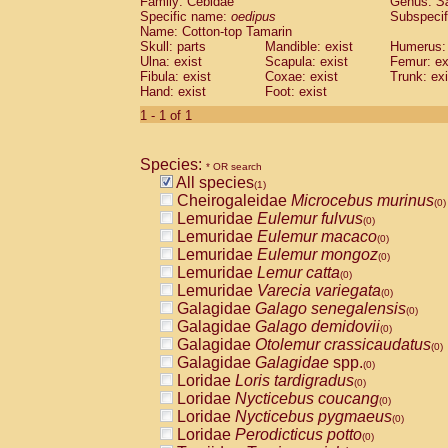
Family: Cebidae
Genus:
S
Cebidae
Saguinus midas
(0)
Specific name:
oedipus
Subspecif
Cebidae
Saguinus mystax
(0)
Name: Cotton-top Tamarin
Cebidae
Saguinus nigricollis
Skull: parts
Mandible: exist
(0)
Humerus: 
Cebidae
Saguinus oedipus
Ulna: exist
Scapula: exist
Femur: ex
(1)
Fibula: exist
Coxae: exist
Trunk: exi
Cebidae
Saguinus weddelli
(0)
Hand: exist
Foot: exist
Cebidae
Saguinus
spp.
(0)
Cebidae
Aotus trivirgatus
1 - 1 of 1
(0)
Cebidae
Cebus albifrons
(0)
Cebidae
Cebus apella
(0)
Species:
Cebidae
Cebus capucinus
* OR search
(0)
All species
Cebidae
Cebus nigrivittatus
(1)
(0)
Cheirogaleidae
Microcebus murinus
Cebidae
Cebus
spp.
(0)
(0)
Lemuridae
Eulemur fulvus
Cebidae
Saimiri boliviensis
(0)
(0)
Lemuridae
Eulemur macaco
Cebidae
Saimiri sciureus
(0)
(0)
Lemuridae
Eulemur mongoz
Atelidae
Alouatta caraya
(0)
(0)
Lemuridae
Lemur catta
Atelidae
Alouatta fusca
(0)
(0)
Lemuridae
Varecia variegata
Atelidae
Alouatta seniculus
(0)
(0)
Galagidae
Galago senegalensis
Atelidae
Alouatta
spp.
(0)
(0)
Galagidae
Galago demidovii
Atelidae
Ateles belzebuth
(0)
(0)
Galagidae
Otolemur crassicaudatus
Atelidae
Ateles geoffroyi
(0)
(0)
Galagidae
Galagidae
spp.
Atelidae
Ateles paniscus
(0)
(0)
Loridae
Loris tardigradus
Atelidae
Ateles
spp.
(0)
(0)
Loridae
Nycticebus coucang
Atelidae
Lagothrix lagothricha
(0)
(0)
Loridae
Nycticebus pygmaeus
Atelidae
Lagothrix lagothricha cana
(0)
(0)
Loridae
Perodicticus potto
Pitheciidae
Cacajao calvus rubicundu
(0)