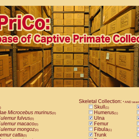
Skeletal Collection:
* AND sear
Skull
)
(1)
dae
Microcebus murinus
Humerus
(0)
(1)
ulemur fulvus
Ulna
(0)
ulemur macaco
Femur
(0)
ulemur mongoz
Fibula
(0)
(1)
emur catta
Trunk
(0)