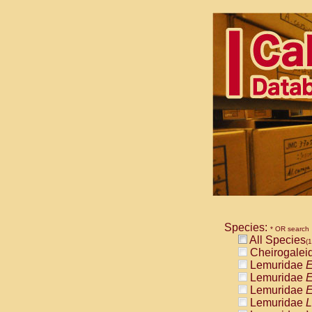
Species:
* OR search
All Species
(1
Cheirogalei
Lemuridae
E
Lemuridae
E
Lemuridae
E
Lemuridae
L