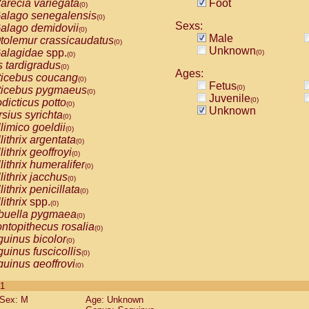
arecia variegata
Foot
(0)
alago senegalensis
(0)
Sexs:
alago demidovii
(0)
Male
tolemur crassicaudatus
(0)
Unknown
alagidae
spp.
(0)
(0)
s tardigradus
(0)
Ages:
ticebus coucang
(0)
Fetus
(0)
ticebus pygmaeus
(0)
Juvenile
(0)
dicticus potto
(0)
Unknown
rsius syrichta
(0)
limico goeldii
(0)
lithrix argentata
(0)
lithrix geoffroyi
(0)
lithrix humeralifer
(0)
lithrix jacchus
(0)
lithrix penicillata
(0)
lithrix
spp.
(0)
buella pygmaea
(0)
ntopithecus rosalia
(0)
uinus bicolor
(0)
uinus fuscicollis
(0)
uinus geoffroyi
(0)
uinus imperator
(0)
 1
uinus labiatus
(0)
Sex: M
Age: Unknown
guinus leucopus
(0)