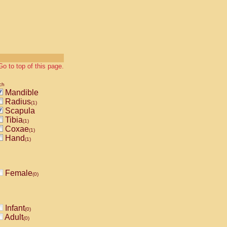
Go to top of this page.
ch
Mandible
Radius
(1)
Scapula
Tibia
(1)
Coxae
(1)
Hand
(1)
Female
(0)
Infant
(0)
Adult
(0)