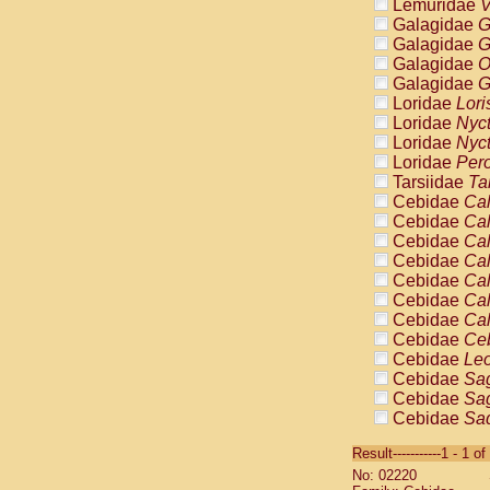
Lemuridae
V
Galagidae
G
Galagidae
G
Galagidae
O
Galagidae
G
Loridae
Lori
Loridae
Nyc
Loridae
Nyc
Loridae
Pero
Tarsiidae
Ta
Cebidae
Cal
Cebidae
Cal
Cebidae
Cal
Cebidae
Cal
Cebidae
Cal
Cebidae
Cal
Cebidae
Cal
Cebidae
Ce
Cebidae
Leo
Cebidae
Sag
Cebidae
Sag
Cebidae
Sag
Cebidae
Sag
Result-----------1 - 1 of
Cebidae
Sag
No: 02220
Cebidae
Sa