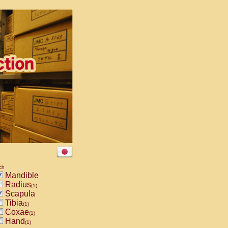
ch
Mandible
Radius
(1)
Scapula
Tibia
(1)
Coxae
(1)
Hand
(1)