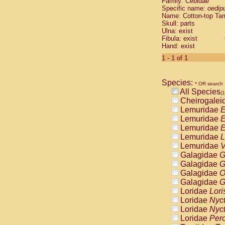
Family: Cebidae
Cebidae
Sa
Specific name:
oedip
Cebidae
Sa
Name: Cotton-top Ta
Cebidae
Sag
Skull: parts
Cebidae
Sa
Ulna: exist
Fibula: exist
Cebidae
Sag
Hand: exist
Cebidae
Sa
Cebidae
Aot
1 - 1 of 1
Cebidae
Ceb
Cebidae
Ceb
Species:
Cebidae
Ce
* OR search
All Species
Cebidae
Ceb
(1
Cheirogalei
Cebidae
Ce
Lemuridae
E
Cebidae
Sai
Lemuridae
E
Cebidae
Sai
Lemuridae
E
Atelidae
Alo
Lemuridae
L
Atelidae
Alo
Lemuridae
V
Atelidae
Alo
Galagidae
G
Atelidae
Alo
Galagidae
G
Atelidae
Ate
Galagidae
O
Atelidae
Ate
Galagidae
G
Atelidae
Ate
Loridae
Lori
Atelidae
Ate
Loridae
Nyc
Atelidae
Lag
Loridae
Nyc
Atelidae
Lag
Loridae
Pero
Pitheciidae