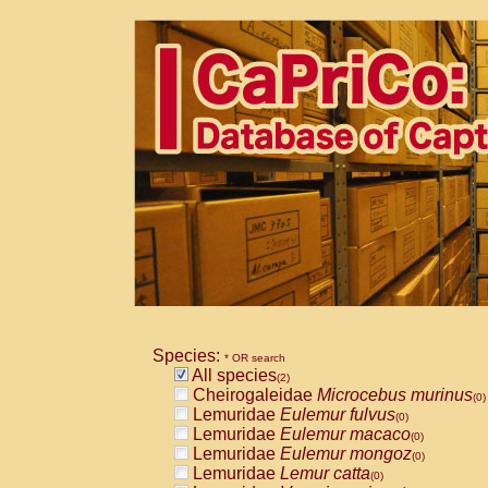
Species:
* OR search
All species
(2)
Cheirogaleidae
Microcebus murinus
(0)
Lemuridae
Eulemur fulvus
(0)
Lemuridae
Eulemur macaco
(0)
Lemuridae
Eulemur mongoz
(0)
Lemuridae
Lemur catta
(0)