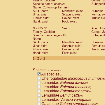
Family: Cebidae
Genus:
S
Cebidae
Saguinus midas
(0)
Specific name:
oedipus
Subspecif
Cebidae
Saguinus mystax
(0)
Name: Cotton-top Tamarin
Cebidae
Saguinus nigricollis
Skull: parts
Mandible: exist
(1)
Humerus: 
Cebidae
Saguinus oedipus
Ulna: exist
Scapula: exist
Femur: ex
(1)
Fibula: exist
Coxae: exist
Trunk: exi
Cebidae
Saguinus weddelli
(0)
Hand: exist
Foot: exist
Cebidae
Saguinus
spp.
(0)
Cebidae
Aotus trivirgatus
(0)
No: 02272
Sex: F
Age: Unk
Cebidae
Cebus albifrons
Family: Cebidae
Genus:
S
(0)
Cebidae
Cebus apella
Specific name:
nigricollis
Subspecif
(0)
Name:
Cebidae
Cebus capucinus
(0)
Skull: parts
Mandible: exist
Humerus: 
Cebidae
Cebus nigrivittatus
(0)
Ulna: exist
Scapula: exist
Femur: ex
Cebidae
Cebus
spp.
(0)
Fibula: exist
Coxae: exist
Trunk: exi
Cebidae
Saimiri boliviensis
Hand: exist
Foot: exist
(0)
Cebidae
Saimiri sciureus
(0)
1 - 2 of 2
Atelidae
Alouatta caraya
(0)
Atelidae
Alouatta fusca
(0)
Atelidae
Alouatta seniculus
Species:
(0)
* OR search
Atelidae
Alouatta
spp.
All species
(0)
(2)
Atelidae
Ateles belzebuth
Cheirogaleidae
Microcebus murinus
(0)
(0)
Atelidae
Ateles geoffroyi
Lemuridae
Eulemur fulvus
(0)
(0)
Atelidae
Ateles paniscus
Lemuridae
Eulemur macaco
(0)
(0)
Atelidae
Ateles
spp.
Lemuridae
Eulemur mongoz
(0)
(0)
Atelidae
Lagothrix lagothricha
Lemuridae
Lemur catta
(0)
(0)
Atelidae
Lagothrix lagothricha cana
Lemuridae
Varecia variegata
(0)
(0)
Pitheciidae
Cacajao calvus rubicundu
Galagidae
Galago senegalensis
(0)