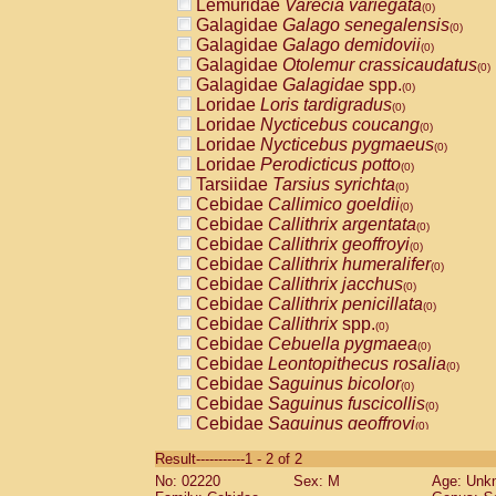
Lemuridae
Varecia variegata
(0)
Galagidae
Galago senegalensis
(0)
Galagidae
Galago demidovii
(0)
Galagidae
Otolemur crassicaudatus
(0)
Galagidae
Galagidae
spp.
(0)
Loridae
Loris tardigradus
(0)
Loridae
Nycticebus coucang
(0)
Loridae
Nycticebus pygmaeus
(0)
Loridae
Perodicticus potto
(0)
Tarsiidae
Tarsius syrichta
(0)
Cebidae
Callimico goeldii
(0)
Cebidae
Callithrix argentata
(0)
Cebidae
Callithrix geoffroyi
(0)
Cebidae
Callithrix humeralifer
(0)
Cebidae
Callithrix jacchus
(0)
Cebidae
Callithrix penicillata
(0)
Cebidae
Callithrix
spp.
(0)
Cebidae
Cebuella pygmaea
(0)
Cebidae
Leontopithecus rosalia
(0)
Cebidae
Saguinus bicolor
(0)
Cebidae
Saguinus fuscicollis
(0)
Cebidae
Saguinus geoffroyi
(0)
Cebidae
Saguinus imperator
(0)
Result-----------1 - 2 of 2
Cebidae
Saguinus labiatus
(0)
No: 02220
Sex: M
Age: Unk
Cebidae
Saguinus leucopus
(0)