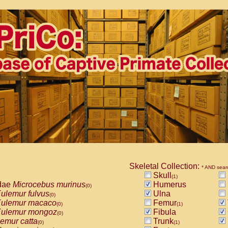
Skeletal Collection:
* AND sear
Skull
(1)
dae
Microcebus murinus
Humerus
(0)
ulemur fulvus
Ulna
(0)
ulemur macaco
Femur
(0)
(1)
ulemur mongoz
Fibula
(0)
emur catta
Trunk
(0)
(1)