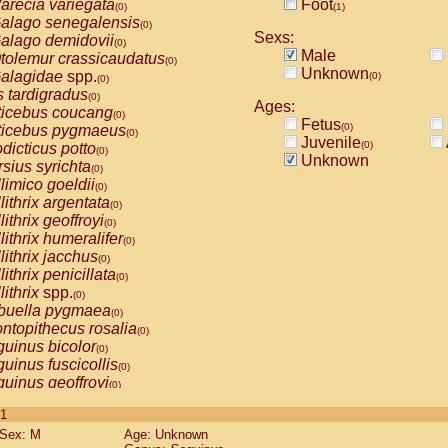
arecia variegata
Foot
(0)
(1)
alago senegalensis
(0)
Sexs:
alago demidovii
(0)
Male
tolemur crassicaudatus
(0)
Unknown
alagidae
spp.
(0)
(0)
s tardigradus
(0)
Ages:
ticebus coucang
(0)
Fetus
(0)
ticebus pygmaeus
(0)
Juvenile
(0)
dicticus potto
(0)
Unknown
rsius syrichta
(0)
limico goeldii
(0)
lithrix argentata
(0)
lithrix geoffroyi
(0)
lithrix humeralifer
(0)
lithrix jacchus
(0)
lithrix penicillata
(0)
lithrix
spp.
(0)
buella pygmaea
(0)
ntopithecus rosalia
(0)
uinus bicolor
(0)
uinus fuscicollis
(0)
uinus geoffroyi
(0)
uinus imperator
(0)
 1
uinus labiatus
(0)
Sex: M
Age: Unknown
guinus leucopus
(0)