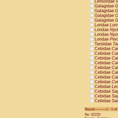
Lemuridae
V
Galagidae
G
Galagidae
G
Galagidae
O
Galagidae
G
Loridae
Lori
Loridae
Nyc
Loridae
Nyc
Loridae
Pero
Tarsiidae
Ta
Cebidae
Cal
Cebidae
Cal
Cebidae
Cal
Cebidae
Cal
Cebidae
Cal
Cebidae
Cal
Cebidae
Cal
Cebidae
Ce
Cebidae
Leo
Cebidae
Sag
Cebidae
Sag
Cebidae
Sag
Cebidae
Sag
Result-----------1 - 1 of
Cebidae
Sag
No: 02220
Cebidae
Sa