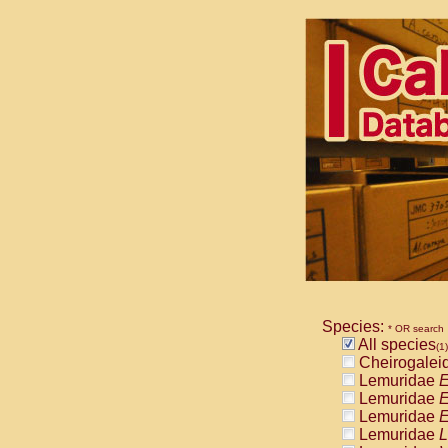
Species:
* OR search
All species
(1)
Cheirogalei
Lemuridae
E
Lemuridae
E
Lemuridae
E
Lemuridae
L