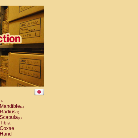
ch
Mandible
(1)
Radius
(1)
Scapula
(1)
Tibia
Coxae
Hand