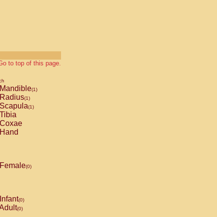
Go to top of this page.
ch
Mandible
(1)
Radius
(1)
Scapula
(1)
Tibia
Coxae
Hand
Female
(0)
Infant
(0)
Adult
(0)