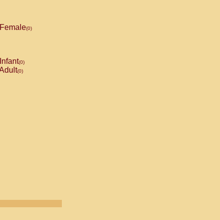
Female
(0)
Infant
(0)
Adult
(0)