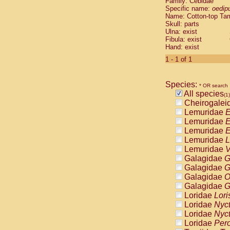
Family: Cebidae
Cebidae
Sa
Specific name:
oedip
Cebidae
Sa
Name: Cotton-top Ta
Cebidae
Sag
Skull: parts
Cebidae
Sa
Ulna: exist
Fibula: exist
Cebidae
Sag
Hand: exist
Cebidae
Sa
Cebidae
Aot
1 - 1 of 1
Cebidae
Ceb
Cebidae
Ceb
Species:
Cebidae
Ce
* OR search
All species
Cebidae
Ceb
(1)
Cheirogalei
Cebidae
Ce
Lemuridae
E
Cebidae
Sai
Lemuridae
E
Cebidae
Sai
Lemuridae
E
Atelidae
Alo
Lemuridae
L
Atelidae
Alo
Lemuridae
V
Atelidae
Alo
Galagidae
G
Atelidae
Alo
Galagidae
G
Atelidae
Ate
Galagidae
O
Atelidae
Ate
Galagidae
G
Atelidae
Ate
Loridae
Lori
Atelidae
Ate
Loridae
Nyc
Atelidae
Lag
Loridae
Nyc
Atelidae
Lag
Loridae
Pero
Pitheciidae