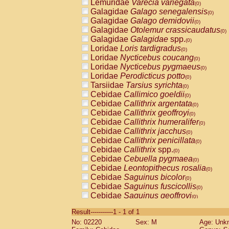
Lemuridae
Varecia variegata
(0)
Galagidae
Galago senegalensis
(0)
Galagidae
Galago demidovii
(0)
Galagidae
Otolemur crassicaudatus
(0)
Galagidae
Galagidae
spp.
(0)
Loridae
Loris tardigradus
(0)
Loridae
Nycticebus coucang
(0)
Loridae
Nycticebus pygmaeus
(0)
Loridae
Perodicticus potto
(0)
Tarsiidae
Tarsius syrichta
(0)
Cebidae
Callimico goeldii
(0)
Cebidae
Callithrix argentata
(0)
Cebidae
Callithrix geoffroyi
(0)
Cebidae
Callithrix humeralifer
(0)
Cebidae
Callithrix jacchus
(0)
Cebidae
Callithrix penicillata
(0)
Cebidae
Callithrix
spp.
(0)
Cebidae
Cebuella pygmaea
(0)
Cebidae
Leontopithecus rosalia
(0)
Cebidae
Saguinus bicolor
(0)
Cebidae
Saguinus fuscicollis
(0)
Cebidae
Saguinus geoffroyi
(0)
Cebidae
Saguinus imperator
(0)
Result-----------1 - 1 of 1
Cebidae
Saguinus labiatus
(0)
No: 02220
Sex: M
Age: Unk
Cebidae
Saguinus leucopus
(0)