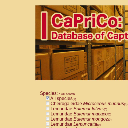
Species:
* OR search
All species
(1)
Cheirogaleidae
Microcebus murinus
(0)
Lemuridae
Eulemur fulvus
(0)
Lemuridae
Eulemur macaco
(0)
Lemuridae
Eulemur mongoz
(0)
Lemuridae
Lemur catta
(0)