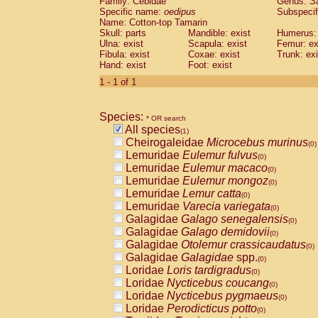
Family: Cebidae
Genus:
S
Cebidae
Saguinus midas
(0)
Specific name:
oedipus
Subspecif
Cebidae
Saguinus mystax
(0)
Name: Cotton-top Tamarin
Cebidae
Saguinus nigricollis
Skull: parts
Mandible: exist
(0)
Humerus: 
Cebidae
Saguinus oedipus
Ulna: exist
Scapula: exist
Femur: ex
(1)
Fibula: exist
Coxae: exist
Trunk: exi
Cebidae
Saguinus weddelli
(0)
Hand: exist
Foot: exist
Cebidae
Saguinus
spp.
(0)
Cebidae
Aotus trivirgatus
1 - 1 of 1
(0)
Cebidae
Cebus albifrons
(0)
Cebidae
Cebus apella
(0)
Species:
Cebidae
Cebus capucinus
* OR search
(0)
All species
Cebidae
Cebus nigrivittatus
(1)
(0)
Cheirogaleidae
Microcebus murinus
Cebidae
Cebus
spp.
(0)
(0)
Lemuridae
Eulemur fulvus
Cebidae
Saimiri boliviensis
(0)
(0)
Lemuridae
Eulemur macaco
Cebidae
Saimiri sciureus
(0)
(0)
Lemuridae
Eulemur mongoz
Atelidae
Alouatta caraya
(0)
(0)
Lemuridae
Lemur catta
Atelidae
Alouatta fusca
(0)
(0)
Lemuridae
Varecia variegata
Atelidae
Alouatta seniculus
(0)
(0)
Galagidae
Galago senegalensis
Atelidae
Alouatta
spp.
(0)
(0)
Galagidae
Galago demidovii
Atelidae
Ateles belzebuth
(0)
(0)
Galagidae
Otolemur crassicaudatus
Atelidae
Ateles geoffroyi
(0)
(0)
Galagidae
Galagidae
spp.
Atelidae
Ateles paniscus
(0)
(0)
Loridae
Loris tardigradus
Atelidae
Ateles
spp.
(0)
(0)
Loridae
Nycticebus coucang
Atelidae
Lagothrix lagothricha
(0)
(0)
Loridae
Nycticebus pygmaeus
Atelidae
Lagothrix lagothricha cana
(0)
(0)
Loridae
Perodicticus potto
Pitheciidae
Cacajao calvus rubicundu
(0)