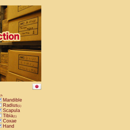
ch
Mandible
Radius
(1)
Scapula
Tibia
(1)
Coxae
Hand