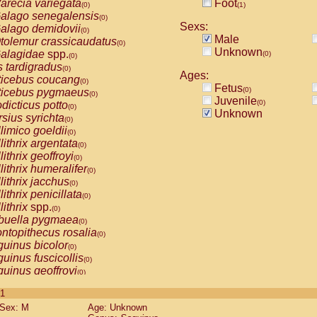
arecia variegata
Foot
(0)
(1)
alago senegalensis
(0)
Sexs:
alago demidovii
(0)
Male
tolemur crassicaudatus
(0)
Unknown
alagidae
spp.
(0)
(0)
s tardigradus
(0)
Ages:
ticebus coucang
(0)
Fetus
(0)
ticebus pygmaeus
(0)
Juvenile
(0)
dicticus potto
(0)
Unknown
rsius syrichta
(0)
limico goeldii
(0)
lithrix argentata
(0)
lithrix geoffroyi
(0)
lithrix humeralifer
(0)
lithrix jacchus
(0)
lithrix penicillata
(0)
lithrix
spp.
(0)
buella pygmaea
(0)
ntopithecus rosalia
(0)
uinus bicolor
(0)
uinus fuscicollis
(0)
uinus geoffroyi
(0)
uinus imperator
(0)
 1
uinus labiatus
(0)
Sex: M
Age: Unknown
guinus leucopus
(0)