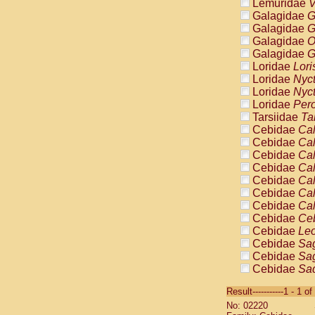
Lemuridae
V
Galagidae
G
Galagidae
G
Galagidae
O
Galagidae
G
Loridae
Lori
Loridae
Nyc
Loridae
Nyc
Loridae
Pero
Tarsiidae
Ta
Cebidae
Cal
Cebidae
Cal
Cebidae
Cal
Cebidae
Cal
Cebidae
Cal
Cebidae
Cal
Cebidae
Cal
Cebidae
Ce
Cebidae
Leo
Cebidae
Sag
Cebidae
Sag
Cebidae
Sag
Cebidae
Sag
Result-----------1 - 1 of
Cebidae
Sag
No: 02220
Cebidae
Sa