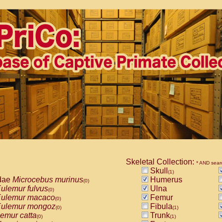
Skeletal Collection:
* AND sear
Skull
(1)
dae
Microcebus murinus
Humerus
(0)
ulemur fulvus
Ulna
(0)
ulemur macaco
Femur
(0)
ulemur mongoz
Fibula
(0)
(1)
emur catta
Trunk
(0)
(1)