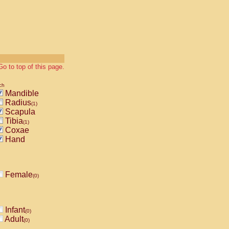
Go to top of this page.
ch
Mandible
Radius
(1)
Scapula
Tibia
(1)
Coxae
Hand
Female
(0)
Infant
(0)
Adult
(0)