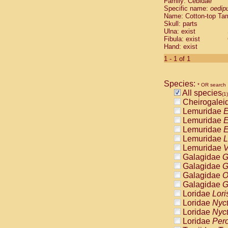
Family: Cebidae
Cebidae
Sa
Specific name:
oedip
Cebidae
Sa
Name: Cotton-top Ta
Cebidae
Sag
Skull: parts
Cebidae
Sa
Ulna: exist
Fibula: exist
Cebidae
Sag
Hand: exist
Cebidae
Sa
Cebidae
Aot
1 - 1 of 1
Cebidae
Ceb
Cebidae
Ceb
Species:
Cebidae
Ce
* OR search
All species
Cebidae
Ceb
(1)
Cheirogalei
Cebidae
Ce
Lemuridae
E
Cebidae
Sai
Lemuridae
E
Cebidae
Sai
Lemuridae
E
Atelidae
Alo
Lemuridae
L
Atelidae
Alo
Lemuridae
V
Atelidae
Alo
Galagidae
G
Atelidae
Alo
Galagidae
G
Atelidae
Ate
Galagidae
O
Atelidae
Ate
Galagidae
G
Atelidae
Ate
Loridae
Lori
Atelidae
Ate
Loridae
Nyc
Atelidae
Lag
Loridae
Nyc
Atelidae
Lag
Loridae
Pero
Pitheciidae