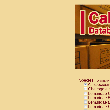
Species:
* OR search
All species
(1)
Cheirogalei
Lemuridae
E
Lemuridae
E
Lemuridae
E
Lemuridae
L