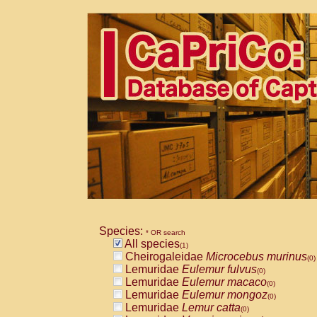
Species:
* OR search
All species
(1)
Cheirogaleidae
Microcebus murinus
(0)
Lemuridae
Eulemur fulvus
(0)
Lemuridae
Eulemur macaco
(0)
Lemuridae
Eulemur mongoz
(0)
Lemuridae
Lemur catta
(0)