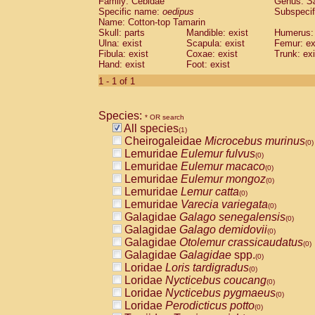
Family: Cebidae
Genus:
S
Cebidae
Saguinus midas
(0)
Specific name:
oedipus
Subspecif
Cebidae
Saguinus mystax
(0)
Name: Cotton-top Tamarin
Cebidae
Saguinus nigricollis
Skull: parts
Mandible: exist
(0)
Humerus: 
Cebidae
Saguinus oedipus
Ulna: exist
Scapula: exist
Femur: ex
(1)
Fibula: exist
Coxae: exist
Trunk: exi
Cebidae
Saguinus weddelli
(0)
Hand: exist
Foot: exist
Cebidae
Saguinus
spp.
(0)
Cebidae
Aotus trivirgatus
1 - 1 of 1
(0)
Cebidae
Cebus albifrons
(0)
Cebidae
Cebus apella
(0)
Species:
Cebidae
Cebus capucinus
* OR search
(0)
All species
Cebidae
Cebus nigrivittatus
(1)
(0)
Cheirogaleidae
Microcebus murinus
Cebidae
Cebus
spp.
(0)
(0)
Lemuridae
Eulemur fulvus
Cebidae
Saimiri boliviensis
(0)
(0)
Lemuridae
Eulemur macaco
Cebidae
Saimiri sciureus
(0)
(0)
Lemuridae
Eulemur mongoz
Atelidae
Alouatta caraya
(0)
(0)
Lemuridae
Lemur catta
Atelidae
Alouatta fusca
(0)
(0)
Lemuridae
Varecia variegata
Atelidae
Alouatta seniculus
(0)
(0)
Galagidae
Galago senegalensis
Atelidae
Alouatta
spp.
(0)
(0)
Galagidae
Galago demidovii
Atelidae
Ateles belzebuth
(0)
(0)
Galagidae
Otolemur crassicaudatus
Atelidae
Ateles geoffroyi
(0)
(0)
Galagidae
Galagidae
spp.
Atelidae
Ateles paniscus
(0)
(0)
Loridae
Loris tardigradus
Atelidae
Ateles
spp.
(0)
(0)
Loridae
Nycticebus coucang
Atelidae
Lagothrix lagothricha
(0)
(0)
Loridae
Nycticebus pygmaeus
Atelidae
Lagothrix lagothricha cana
(0)
(0)
Loridae
Perodicticus potto
Pitheciidae
Cacajao calvus rubicundu
(0)