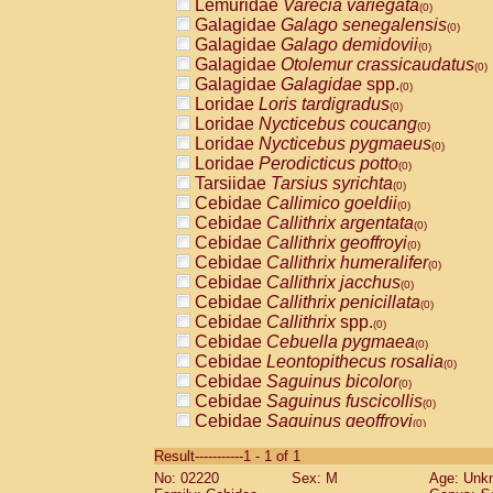
Lemuridae
Varecia variegata
(0)
Galagidae
Galago senegalensis
(0)
Galagidae
Galago demidovii
(0)
Galagidae
Otolemur crassicaudatus
(0)
Galagidae
Galagidae
spp.
(0)
Loridae
Loris tardigradus
(0)
Loridae
Nycticebus coucang
(0)
Loridae
Nycticebus pygmaeus
(0)
Loridae
Perodicticus potto
(0)
Tarsiidae
Tarsius syrichta
(0)
Cebidae
Callimico goeldii
(0)
Cebidae
Callithrix argentata
(0)
Cebidae
Callithrix geoffroyi
(0)
Cebidae
Callithrix humeralifer
(0)
Cebidae
Callithrix jacchus
(0)
Cebidae
Callithrix penicillata
(0)
Cebidae
Callithrix
spp.
(0)
Cebidae
Cebuella pygmaea
(0)
Cebidae
Leontopithecus rosalia
(0)
Cebidae
Saguinus bicolor
(0)
Cebidae
Saguinus fuscicollis
(0)
Cebidae
Saguinus geoffroyi
(0)
Cebidae
Saguinus imperator
(0)
Result-----------1 - 1 of 1
Cebidae
Saguinus labiatus
(0)
No: 02220
Sex: M
Age: Unk
Cebidae
Saguinus leucopus
(0)