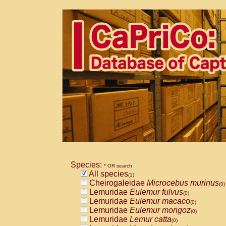
Species:
* OR search
All species
(1)
Cheirogaleidae
Microcebus murinus
(0)
Lemuridae
Eulemur fulvus
(0)
Lemuridae
Eulemur macaco
(0)
Lemuridae
Eulemur mongoz
(0)
Lemuridae
Lemur catta
(0)