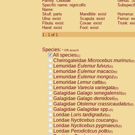
Family: Cebidae
Genus:
S
Cebidae
Saguinus midas
(0)
Specific name:
nigricollis
Subspecif
Cebidae
Saguinus mystax
(0)
Name:
Cebidae
Saguinus nigricollis
Skull: parts
Mandible: exist
(1)
Humerus: 
Cebidae
Saguinus oedipus
Ulna: exist
Scapula: exist
Femur: ex
(0)
Fibula: exist
Coxae: exist
Trunk: exi
Cebidae
Saguinus weddelli
(0)
Hand: exist
Foot: exist
Cebidae
Saguinus
spp.
(0)
Cebidae
Aotus trivirgatus
1 - 1 of 1
(0)
Cebidae
Cebus albifrons
(0)
Cebidae
Cebus apella
(0)
Species:
Cebidae
Cebus capucinus
* OR search
(0)
All species
Cebidae
Cebus nigrivittatus
(1)
(0)
Cheirogaleidae
Microcebus murinus
Cebidae
Cebus
spp.
(0)
(0)
Lemuridae
Eulemur fulvus
Cebidae
Saimiri boliviensis
(0)
(0)
Lemuridae
Eulemur macaco
Cebidae
Saimiri sciureus
(0)
(0)
Lemuridae
Eulemur mongoz
Atelidae
Alouatta caraya
(0)
(0)
Lemuridae
Lemur catta
Atelidae
Alouatta fusca
(0)
(0)
Lemuridae
Varecia variegata
Atelidae
Alouatta seniculus
(0)
(0)
Galagidae
Galago senegalensis
Atelidae
Alouatta
spp.
(0)
(0)
Galagidae
Galago demidovii
Atelidae
Ateles belzebuth
(0)
(0)
Galagidae
Otolemur crassicaudatus
Atelidae
Ateles geoffroyi
(0)
(0)
Galagidae
Galagidae
spp.
Atelidae
Ateles paniscus
(0)
(0)
Loridae
Loris tardigradus
Atelidae
Ateles
spp.
(0)
(0)
Loridae
Nycticebus coucang
Atelidae
Lagothrix lagothricha
(0)
(0)
Loridae
Nycticebus pygmaeus
Atelidae
Lagothrix lagothricha cana
(0)
(0)
Loridae
Perodicticus potto
Pitheciidae
Cacajao calvus rubicundu
(0)