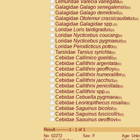
Lemuridae
Varecia variegata
(0)
Galagidae
Galago senegalensis
(0)
Galagidae
Galago demidovii
(0)
Galagidae
Otolemur crassicaudatus
(0)
Galagidae
Galagidae
spp.
(0)
Loridae
Loris tardigradus
(0)
Loridae
Nycticebus coucang
(0)
Loridae
Nycticebus pygmaeus
(0)
Loridae
Perodicticus potto
(0)
Tarsiidae
Tarsius syrichta
(0)
Cebidae
Callimico goeldii
(0)
Cebidae
Callithrix argentata
(0)
Cebidae
Callithrix geoffroyi
(0)
Cebidae
Callithrix humeralifer
(0)
Cebidae
Callithrix jacchus
(0)
Cebidae
Callithrix penicillata
(0)
Cebidae
Callithrix
spp.
(0)
Cebidae
Cebuella pygmaea
(0)
Cebidae
Leontopithecus rosalia
(0)
Cebidae
Saguinus bicolor
(0)
Cebidae
Saguinus fuscicollis
(0)
Cebidae
Saguinus geoffroyi
(0)
Cebidae
Saguinus imperator
(0)
Result-----------1 - 1 of 1
Cebidae
Saguinus labiatus
(0)
No: 02272
Sex: F
Age: Unk
Cebidae
Saguinus leucopus
(0)