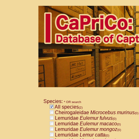
Species:
* OR search
All species
(2)
Cheirogaleidae
Microcebus murinus
(0)
Lemuridae
Eulemur fulvus
(0)
Lemuridae
Eulemur macaco
(0)
Lemuridae
Eulemur mongoz
(0)
Lemuridae
Lemur catta
(0)