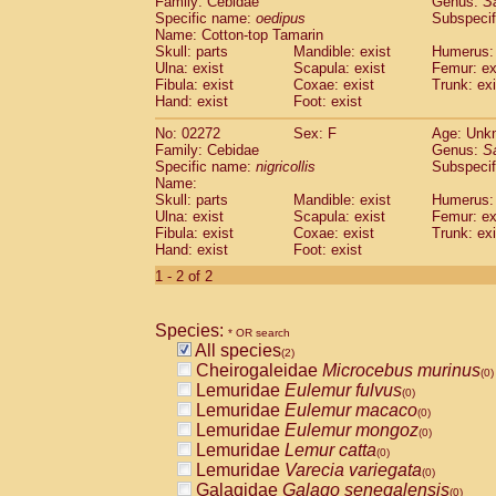
Family: Cebidae
Genus:
S
Cebidae
Saguinus midas
(0)
Specific name:
oedipus
Subspecif
Cebidae
Saguinus mystax
(0)
Name: Cotton-top Tamarin
Cebidae
Saguinus nigricollis
Skull: parts
Mandible: exist
(1)
Humerus: 
Cebidae
Saguinus oedipus
Ulna: exist
Scapula: exist
Femur: ex
(1)
Fibula: exist
Coxae: exist
Trunk: exi
Cebidae
Saguinus weddelli
(0)
Hand: exist
Foot: exist
Cebidae
Saguinus
spp.
(0)
Cebidae
Aotus trivirgatus
(0)
No: 02272
Sex: F
Age: Unk
Cebidae
Cebus albifrons
Family: Cebidae
Genus:
S
(0)
Cebidae
Cebus apella
Specific name:
nigricollis
Subspecif
(0)
Name:
Cebidae
Cebus capucinus
(0)
Skull: parts
Mandible: exist
Humerus: 
Cebidae
Cebus nigrivittatus
(0)
Ulna: exist
Scapula: exist
Femur: ex
Cebidae
Cebus
spp.
(0)
Fibula: exist
Coxae: exist
Trunk: exi
Cebidae
Saimiri boliviensis
Hand: exist
Foot: exist
(0)
Cebidae
Saimiri sciureus
(0)
1 - 2 of 2
Atelidae
Alouatta caraya
(0)
Atelidae
Alouatta fusca
(0)
Atelidae
Alouatta seniculus
Species:
(0)
* OR search
Atelidae
Alouatta
spp.
All species
(0)
(2)
Atelidae
Ateles belzebuth
Cheirogaleidae
Microcebus murinus
(0)
(0)
Atelidae
Ateles geoffroyi
Lemuridae
Eulemur fulvus
(0)
(0)
Atelidae
Ateles paniscus
Lemuridae
Eulemur macaco
(0)
(0)
Atelidae
Ateles
spp.
Lemuridae
Eulemur mongoz
(0)
(0)
Atelidae
Lagothrix lagothricha
Lemuridae
Lemur catta
(0)
(0)
Atelidae
Lagothrix lagothricha cana
Lemuridae
Varecia variegata
(0)
(0)
Pitheciidae
Cacajao calvus rubicundu
Galagidae
Galago senegalensis
(0)