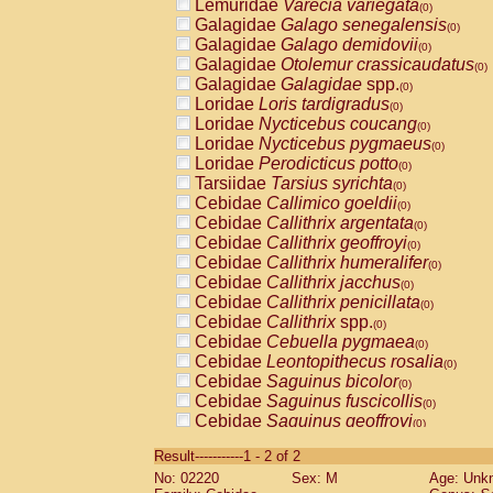
Lemuridae
Varecia variegata
(0)
Galagidae
Galago senegalensis
(0)
Galagidae
Galago demidovii
(0)
Galagidae
Otolemur crassicaudatus
(0)
Galagidae
Galagidae
spp.
(0)
Loridae
Loris tardigradus
(0)
Loridae
Nycticebus coucang
(0)
Loridae
Nycticebus pygmaeus
(0)
Loridae
Perodicticus potto
(0)
Tarsiidae
Tarsius syrichta
(0)
Cebidae
Callimico goeldii
(0)
Cebidae
Callithrix argentata
(0)
Cebidae
Callithrix geoffroyi
(0)
Cebidae
Callithrix humeralifer
(0)
Cebidae
Callithrix jacchus
(0)
Cebidae
Callithrix penicillata
(0)
Cebidae
Callithrix
spp.
(0)
Cebidae
Cebuella pygmaea
(0)
Cebidae
Leontopithecus rosalia
(0)
Cebidae
Saguinus bicolor
(0)
Cebidae
Saguinus fuscicollis
(0)
Cebidae
Saguinus geoffroyi
(0)
Cebidae
Saguinus imperator
(0)
Result-----------1 - 2 of 2
Cebidae
Saguinus labiatus
(0)
No: 02220
Sex: M
Age: Unk
Cebidae
Saguinus leucopus
(0)