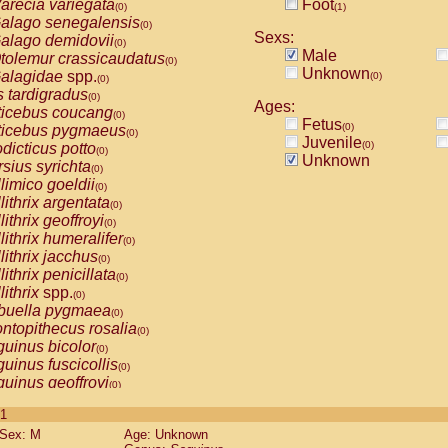
arecia variegata
Foot
(0)
(1)
alago senegalensis
(0)
Sexs:
alago demidovii
(0)
Male
tolemur crassicaudatus
(0)
Unknown
alagidae
spp.
(0)
(0)
s tardigradus
(0)
Ages:
ticebus coucang
(0)
Fetus
(0)
ticebus pygmaeus
(0)
Juvenile
(0)
dicticus potto
(0)
Unknown
rsius syrichta
(0)
limico goeldii
(0)
lithrix argentata
(0)
lithrix geoffroyi
(0)
lithrix humeralifer
(0)
lithrix jacchus
(0)
lithrix penicillata
(0)
lithrix
spp.
(0)
buella pygmaea
(0)
ntopithecus rosalia
(0)
uinus bicolor
(0)
uinus fuscicollis
(0)
uinus geoffroyi
(0)
uinus imperator
(0)
 1
uinus labiatus
(0)
Sex: M
Age: Unknown
guinus leucopus
(0)