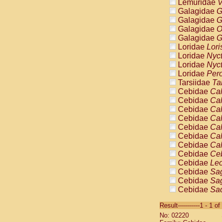
Lemuridae
V
Galagidae
G
Galagidae
G
Galagidae
O
Galagidae
G
Loridae
Lori
Loridae
Nyc
Loridae
Nyc
Loridae
Pero
Tarsiidae
Ta
Cebidae
Cal
Cebidae
Cal
Cebidae
Cal
Cebidae
Cal
Cebidae
Cal
Cebidae
Cal
Cebidae
Cal
Cebidae
Ce
Cebidae
Leo
Cebidae
Sag
Cebidae
Sag
Cebidae
Sag
Cebidae
Sag
Result-----------1 - 1 of
Cebidae
Sag
No: 02220
Cebidae
Sa