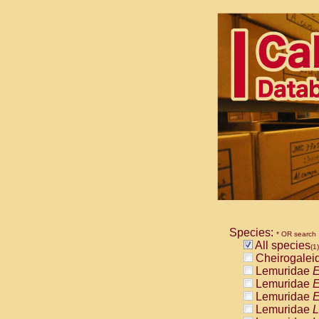
Species:
* OR search
All species
(1)
Cheirogalei
Lemuridae
E
Lemuridae
E
Lemuridae
E
Lemuridae
L