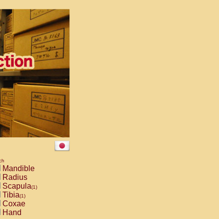
ch
Mandible
Radius
Scapula
(1)
Tibia
(1)
Coxae
Hand