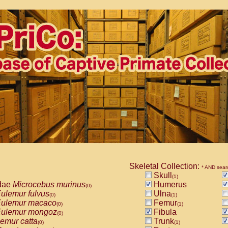
Skeletal Collection:
* AND sear
Skull
(1)
dae
Microcebus murinus
Humerus
(0)
ulemur fulvus
Ulna
(0)
(1)
ulemur macaco
Femur
(0)
(1)
ulemur mongoz
Fibula
(0)
emur catta
Trunk
(0)
(1)