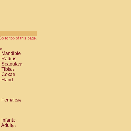
Go to top of this page.
ch
Mandible
Radius
Scapula
(1)
Tibia
(1)
Coxae
Hand
Female
(0)
Infant
(0)
Adult
(0)