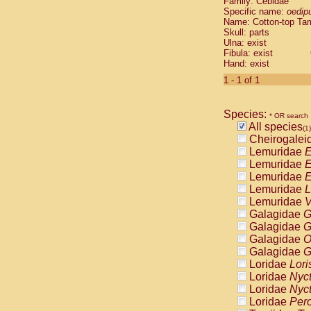
Family: Cebidae
Cebidae
Sa
Specific name:
oedip
Cebidae
Sa
Name: Cotton-top Ta
Cebidae
Sag
Skull: parts
Cebidae
Sa
Ulna: exist
Fibula: exist
Cebidae
Sag
Hand: exist
Cebidae
Sa
Cebidae
Aot
1 - 1 of 1
Cebidae
Ceb
Cebidae
Ceb
Species:
Cebidae
Ce
* OR search
All species
Cebidae
Ceb
(1)
Cheirogalei
Cebidae
Ce
Lemuridae
E
Cebidae
Sai
Lemuridae
E
Cebidae
Sai
Lemuridae
E
Atelidae
Alo
Lemuridae
L
Atelidae
Alo
Lemuridae
V
Atelidae
Alo
Galagidae
G
Atelidae
Alo
Galagidae
G
Atelidae
Ate
Galagidae
O
Atelidae
Ate
Galagidae
G
Atelidae
Ate
Loridae
Lori
Atelidae
Ate
Loridae
Nyc
Atelidae
Lag
Loridae
Nyc
Atelidae
Lag
Loridae
Pero
Pitheciidae