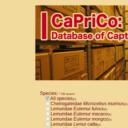
Species:
* OR search
All species
(1)
Cheirogaleidae
Microcebus murinus
(0)
Lemuridae
Eulemur fulvus
(0)
Lemuridae
Eulemur macaco
(0)
Lemuridae
Eulemur mongoz
(0)
Lemuridae
Lemur catta
(0)