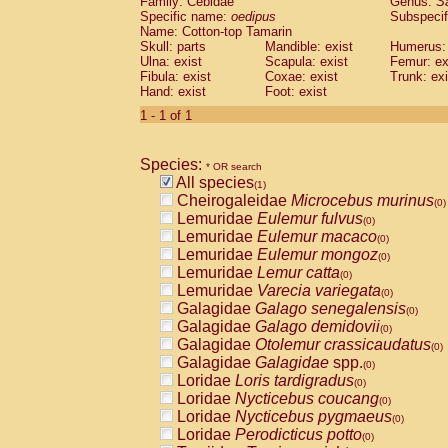
Family: Cebidae
Genus:
S
Cebidae
Saguinus midas
(0)
Specific name:
oedipus
Subspecif
Cebidae
Saguinus mystax
(0)
Name: Cotton-top Tamarin
Cebidae
Saguinus nigricollis
Skull: parts
Mandible: exist
(0)
Humerus: 
Cebidae
Saguinus oedipus
Ulna: exist
Scapula: exist
Femur: ex
(1)
Fibula: exist
Coxae: exist
Trunk: exi
Cebidae
Saguinus weddelli
(0)
Hand: exist
Foot: exist
Cebidae
Saguinus
spp.
(0)
Cebidae
Aotus trivirgatus
1 - 1 of 1
(0)
Cebidae
Cebus albifrons
(0)
Cebidae
Cebus apella
(0)
Species:
Cebidae
Cebus capucinus
* OR search
(0)
All species
Cebidae
Cebus nigrivittatus
(1)
(0)
Cheirogaleidae
Microcebus murinus
Cebidae
Cebus
spp.
(0)
(0)
Lemuridae
Eulemur fulvus
Cebidae
Saimiri boliviensis
(0)
(0)
Lemuridae
Eulemur macaco
Cebidae
Saimiri sciureus
(0)
(0)
Lemuridae
Eulemur mongoz
Atelidae
Alouatta caraya
(0)
(0)
Lemuridae
Lemur catta
Atelidae
Alouatta fusca
(0)
(0)
Lemuridae
Varecia variegata
Atelidae
Alouatta seniculus
(0)
(0)
Galagidae
Galago senegalensis
Atelidae
Alouatta
spp.
(0)
(0)
Galagidae
Galago demidovii
Atelidae
Ateles belzebuth
(0)
(0)
Galagidae
Otolemur crassicaudatus
Atelidae
Ateles geoffroyi
(0)
(0)
Galagidae
Galagidae
spp.
Atelidae
Ateles paniscus
(0)
(0)
Loridae
Loris tardigradus
Atelidae
Ateles
spp.
(0)
(0)
Loridae
Nycticebus coucang
Atelidae
Lagothrix lagothricha
(0)
(0)
Loridae
Nycticebus pygmaeus
Atelidae
Lagothrix lagothricha cana
(0)
(0)
Loridae
Perodicticus potto
Pitheciidae
Cacajao calvus rubicundu
(0)