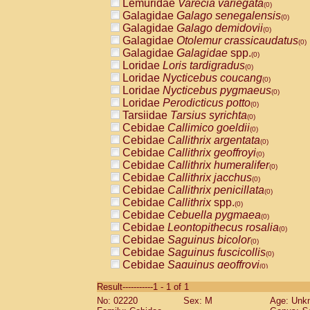
Lemuridae
Varecia variegata
(0)
Galagidae
Galago senegalensis
(0)
Galagidae
Galago demidovii
(0)
Galagidae
Otolemur crassicaudatus
(0)
Galagidae
Galagidae
spp.
(0)
Loridae
Loris tardigradus
(0)
Loridae
Nycticebus coucang
(0)
Loridae
Nycticebus pygmaeus
(0)
Loridae
Perodicticus potto
(0)
Tarsiidae
Tarsius syrichta
(0)
Cebidae
Callimico goeldii
(0)
Cebidae
Callithrix argentata
(0)
Cebidae
Callithrix geoffroyi
(0)
Cebidae
Callithrix humeralifer
(0)
Cebidae
Callithrix jacchus
(0)
Cebidae
Callithrix penicillata
(0)
Cebidae
Callithrix
spp.
(0)
Cebidae
Cebuella pygmaea
(0)
Cebidae
Leontopithecus rosalia
(0)
Cebidae
Saguinus bicolor
(0)
Cebidae
Saguinus fuscicollis
(0)
Cebidae
Saguinus geoffroyi
(0)
Cebidae
Saguinus imperator
(0)
Result-----------1 - 1 of 1
Cebidae
Saguinus labiatus
(0)
No: 02220
Sex: M
Age: Unk
Cebidae
Saguinus leucopus
(0)