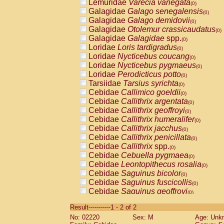
Lemuridae
Varecia variegata
(0)
Galagidae
Galago senegalensis
(0)
Galagidae
Galago demidovii
(0)
Galagidae
Otolemur crassicaudatus
(0)
Galagidae
Galagidae
spp.
(0)
Loridae
Loris tardigradus
(0)
Loridae
Nycticebus coucang
(0)
Loridae
Nycticebus pygmaeus
(0)
Loridae
Perodicticus potto
(0)
Tarsiidae
Tarsius syrichta
(0)
Cebidae
Callimico goeldii
(0)
Cebidae
Callithrix argentata
(0)
Cebidae
Callithrix geoffroyi
(0)
Cebidae
Callithrix humeralifer
(0)
Cebidae
Callithrix jacchus
(0)
Cebidae
Callithrix penicillata
(0)
Cebidae
Callithrix
spp.
(0)
Cebidae
Cebuella pygmaea
(0)
Cebidae
Leontopithecus rosalia
(0)
Cebidae
Saguinus bicolor
(0)
Cebidae
Saguinus fuscicollis
(0)
Cebidae
Saguinus geoffroyi
(0)
Cebidae
Saguinus imperator
(0)
Result-----------1 - 2 of 2
Cebidae
Saguinus labiatus
(0)
No: 02220
Sex: M
Age: Unk
Cebidae
Saguinus leucopus
(0)