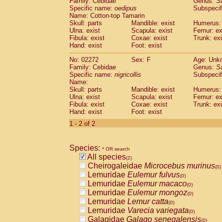
Family: Cebidae
Genus:
S
Cebidae
Saguinus midas
(0)
Specific name:
oedipus
Subspecif
Cebidae
Saguinus mystax
(0)
Name: Cotton-top Tamarin
Cebidae
Saguinus nigricollis
Skull: parts
Mandible: exist
(1)
Humerus: 
Cebidae
Saguinus oedipus
Ulna: exist
Scapula: exist
Femur: ex
(1)
Fibula: exist
Coxae: exist
Trunk: exi
Cebidae
Saguinus weddelli
(0)
Hand: exist
Foot: exist
Cebidae
Saguinus
spp.
(0)
Cebidae
Aotus trivirgatus
(0)
No: 02272
Sex: F
Age: Unk
Cebidae
Cebus albifrons
Family: Cebidae
Genus:
S
(0)
Cebidae
Cebus apella
Specific name:
nigricollis
Subspecif
(0)
Name:
Cebidae
Cebus capucinus
(0)
Skull: parts
Mandible: exist
Humerus: 
Cebidae
Cebus nigrivittatus
(0)
Ulna: exist
Scapula: exist
Femur: ex
Cebidae
Cebus
spp.
(0)
Fibula: exist
Coxae: exist
Trunk: exi
Cebidae
Saimiri boliviensis
Hand: exist
Foot: exist
(0)
Cebidae
Saimiri sciureus
(0)
1 - 2 of 2
Atelidae
Alouatta caraya
(0)
Atelidae
Alouatta fusca
(0)
Atelidae
Alouatta seniculus
Species:
(0)
* OR search
Atelidae
Alouatta
spp.
All species
(0)
(2)
Atelidae
Ateles belzebuth
Cheirogaleidae
Microcebus murinus
(0)
(0)
Atelidae
Ateles geoffroyi
Lemuridae
Eulemur fulvus
(0)
(0)
Atelidae
Ateles paniscus
Lemuridae
Eulemur macaco
(0)
(0)
Atelidae
Ateles
spp.
Lemuridae
Eulemur mongoz
(0)
(0)
Atelidae
Lagothrix lagothricha
Lemuridae
Lemur catta
(0)
(0)
Atelidae
Lagothrix lagothricha cana
Lemuridae
Varecia variegata
(0)
(0)
Pitheciidae
Cacajao calvus rubicundu
Galagidae
Galago senegalensis
(0)