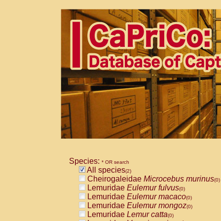
Species:
* OR search
All species
(2)
Cheirogaleidae
Microcebus murinus
(0)
Lemuridae
Eulemur fulvus
(0)
Lemuridae
Eulemur macaco
(0)
Lemuridae
Eulemur mongoz
(0)
Lemuridae
Lemur catta
(0)