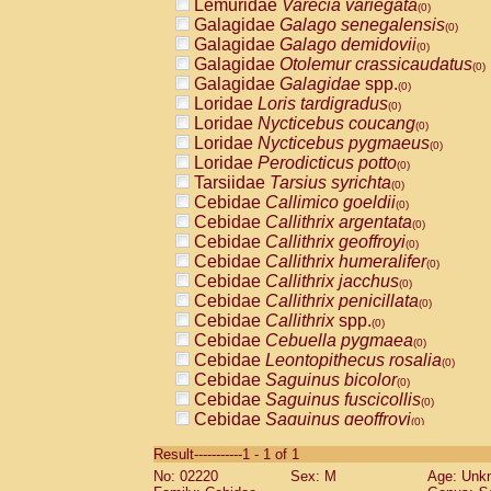
Lemuridae
Varecia variegata
(0)
Galagidae
Galago senegalensis
(0)
Galagidae
Galago demidovii
(0)
Galagidae
Otolemur crassicaudatus
(0)
Galagidae
Galagidae
spp.
(0)
Loridae
Loris tardigradus
(0)
Loridae
Nycticebus coucang
(0)
Loridae
Nycticebus pygmaeus
(0)
Loridae
Perodicticus potto
(0)
Tarsiidae
Tarsius syrichta
(0)
Cebidae
Callimico goeldii
(0)
Cebidae
Callithrix argentata
(0)
Cebidae
Callithrix geoffroyi
(0)
Cebidae
Callithrix humeralifer
(0)
Cebidae
Callithrix jacchus
(0)
Cebidae
Callithrix penicillata
(0)
Cebidae
Callithrix
spp.
(0)
Cebidae
Cebuella pygmaea
(0)
Cebidae
Leontopithecus rosalia
(0)
Cebidae
Saguinus bicolor
(0)
Cebidae
Saguinus fuscicollis
(0)
Cebidae
Saguinus geoffroyi
(0)
Cebidae
Saguinus imperator
(0)
Result-----------1 - 1 of 1
Cebidae
Saguinus labiatus
(0)
No: 02220
Sex: M
Age: Unk
Cebidae
Saguinus leucopus
(0)