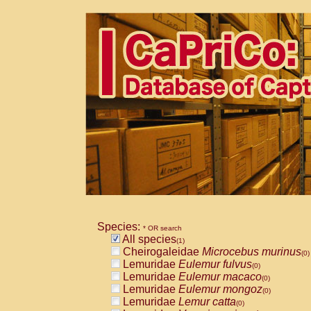
Species:
* OR search
All species
(1)
Cheirogaleidae
Microcebus murinus
(0)
Lemuridae
Eulemur fulvus
(0)
Lemuridae
Eulemur macaco
(0)
Lemuridae
Eulemur mongoz
(0)
Lemuridae
Lemur catta
(0)