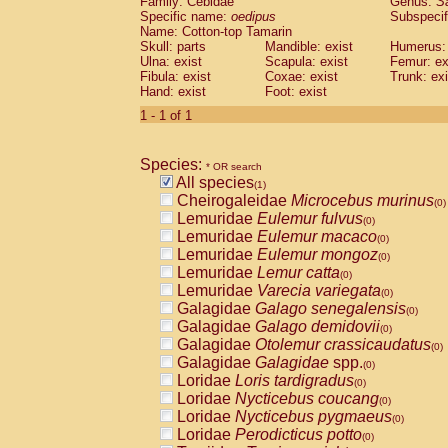
Family: Cebidae
Genus:
S
Cebidae
Saguinus midas
(0)
Specific name:
oedipus
Subspecif
Cebidae
Saguinus mystax
(0)
Name: Cotton-top Tamarin
Cebidae
Saguinus nigricollis
Skull: parts
Mandible: exist
(0)
Humerus: 
Cebidae
Saguinus oedipus
Ulna: exist
Scapula: exist
Femur: ex
(1)
Fibula: exist
Coxae: exist
Trunk: exi
Cebidae
Saguinus weddelli
(0)
Hand: exist
Foot: exist
Cebidae
Saguinus
spp.
(0)
Cebidae
Aotus trivirgatus
1 - 1 of 1
(0)
Cebidae
Cebus albifrons
(0)
Cebidae
Cebus apella
(0)
Species:
Cebidae
Cebus capucinus
* OR search
(0)
All species
Cebidae
Cebus nigrivittatus
(1)
(0)
Cheirogaleidae
Microcebus murinus
Cebidae
Cebus
spp.
(0)
(0)
Lemuridae
Eulemur fulvus
Cebidae
Saimiri boliviensis
(0)
(0)
Lemuridae
Eulemur macaco
Cebidae
Saimiri sciureus
(0)
(0)
Lemuridae
Eulemur mongoz
Atelidae
Alouatta caraya
(0)
(0)
Lemuridae
Lemur catta
Atelidae
Alouatta fusca
(0)
(0)
Lemuridae
Varecia variegata
Atelidae
Alouatta seniculus
(0)
(0)
Galagidae
Galago senegalensis
Atelidae
Alouatta
spp.
(0)
(0)
Galagidae
Galago demidovii
Atelidae
Ateles belzebuth
(0)
(0)
Galagidae
Otolemur crassicaudatus
Atelidae
Ateles geoffroyi
(0)
(0)
Galagidae
Galagidae
spp.
Atelidae
Ateles paniscus
(0)
(0)
Loridae
Loris tardigradus
Atelidae
Ateles
spp.
(0)
(0)
Loridae
Nycticebus coucang
Atelidae
Lagothrix lagothricha
(0)
(0)
Loridae
Nycticebus pygmaeus
Atelidae
Lagothrix lagothricha cana
(0)
(0)
Loridae
Perodicticus potto
Pitheciidae
Cacajao calvus rubicundu
(0)