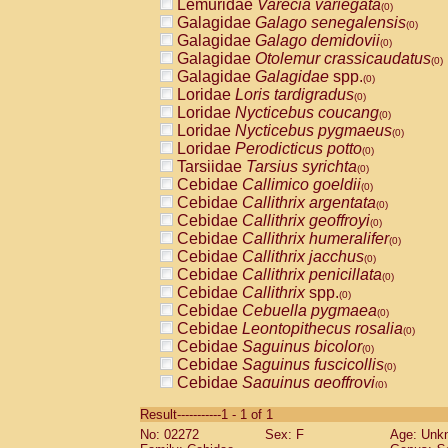
Lemuridae
Varecia variegata
(0)
Galagidae
Galago senegalensis
(0)
Galagidae
Galago demidovii
(0)
Galagidae
Otolemur crassicaudatus
(0)
Galagidae
Galagidae
spp.
(0)
Loridae
Loris tardigradus
(0)
Loridae
Nycticebus coucang
(0)
Loridae
Nycticebus pygmaeus
(0)
Loridae
Perodicticus potto
(0)
Tarsiidae
Tarsius syrichta
(0)
Cebidae
Callimico goeldii
(0)
Cebidae
Callithrix argentata
(0)
Cebidae
Callithrix geoffroyi
(0)
Cebidae
Callithrix humeralifer
(0)
Cebidae
Callithrix jacchus
(0)
Cebidae
Callithrix penicillata
(0)
Cebidae
Callithrix
spp.
(0)
Cebidae
Cebuella pygmaea
(0)
Cebidae
Leontopithecus rosalia
(0)
Cebidae
Saguinus bicolor
(0)
Cebidae
Saguinus fuscicollis
(0)
Cebidae
Saguinus geoffroyi
(0)
Cebidae
Saguinus imperator
(0)
Result-----------1 - 1 of 1
Cebidae
Saguinus labiatus
(0)
No: 02272
Sex: F
Age: Unk
Cebidae
Saguinus leucopus
(0)