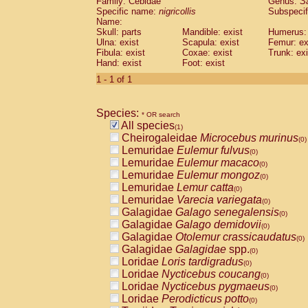
Family: Cebidae
Genus:
S
Cebidae
Saguinus midas
(0)
Specific name:
nigricollis
Subspecif
Cebidae
Saguinus mystax
(0)
Name:
Cebidae
Saguinus nigricollis
Skull: parts
Mandible: exist
(1)
Humerus: 
Cebidae
Saguinus oedipus
Ulna: exist
Scapula: exist
Femur: ex
(0)
Fibula: exist
Coxae: exist
Trunk: exi
Cebidae
Saguinus weddelli
(0)
Hand: exist
Foot: exist
Cebidae
Saguinus
spp.
(0)
Cebidae
Aotus trivirgatus
1 - 1 of 1
(0)
Cebidae
Cebus albifrons
(0)
Cebidae
Cebus apella
(0)
Species:
Cebidae
Cebus capucinus
* OR search
(0)
All species
Cebidae
Cebus nigrivittatus
(1)
(0)
Cheirogaleidae
Microcebus murinus
Cebidae
Cebus
spp.
(0)
(0)
Lemuridae
Eulemur fulvus
Cebidae
Saimiri boliviensis
(0)
(0)
Lemuridae
Eulemur macaco
Cebidae
Saimiri sciureus
(0)
(0)
Lemuridae
Eulemur mongoz
Atelidae
Alouatta caraya
(0)
(0)
Lemuridae
Lemur catta
Atelidae
Alouatta fusca
(0)
(0)
Lemuridae
Varecia variegata
Atelidae
Alouatta seniculus
(0)
(0)
Galagidae
Galago senegalensis
Atelidae
Alouatta
spp.
(0)
(0)
Galagidae
Galago demidovii
Atelidae
Ateles belzebuth
(0)
(0)
Galagidae
Otolemur crassicaudatus
Atelidae
Ateles geoffroyi
(0)
(0)
Galagidae
Galagidae
spp.
Atelidae
Ateles paniscus
(0)
(0)
Loridae
Loris tardigradus
Atelidae
Ateles
spp.
(0)
(0)
Loridae
Nycticebus coucang
Atelidae
Lagothrix lagothricha
(0)
(0)
Loridae
Nycticebus pygmaeus
Atelidae
Lagothrix lagothricha cana
(0)
(0)
Loridae
Perodicticus potto
Pitheciidae
Cacajao calvus rubicundu
(0)