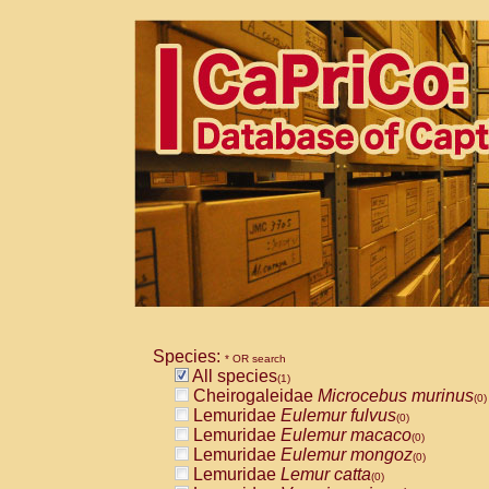
Species:
* OR search
All species
(1)
Cheirogaleidae
Microcebus murinus
(0)
Lemuridae
Eulemur fulvus
(0)
Lemuridae
Eulemur macaco
(0)
Lemuridae
Eulemur mongoz
(0)
Lemuridae
Lemur catta
(0)