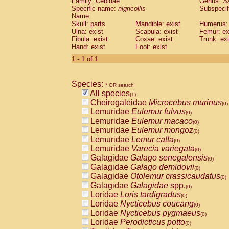
Family: Cebidae
Genus:
S
Cebidae
Saguinus midas
(0)
Specific name:
nigricollis
Subspecif
Cebidae
Saguinus mystax
(0)
Name:
Cebidae
Saguinus nigricollis
Skull: parts
Mandible: exist
(1)
Humerus: 
Cebidae
Saguinus oedipus
Ulna: exist
Scapula: exist
Femur: ex
(0)
Fibula: exist
Coxae: exist
Trunk: exi
Cebidae
Saguinus weddelli
(0)
Hand: exist
Foot: exist
Cebidae
Saguinus
spp.
(0)
Cebidae
Aotus trivirgatus
1 - 1 of 1
(0)
Cebidae
Cebus albifrons
(0)
Cebidae
Cebus apella
(0)
Species:
Cebidae
Cebus capucinus
* OR search
(0)
All species
Cebidae
Cebus nigrivittatus
(1)
(0)
Cheirogaleidae
Microcebus murinus
Cebidae
Cebus
spp.
(0)
(0)
Lemuridae
Eulemur fulvus
Cebidae
Saimiri boliviensis
(0)
(0)
Lemuridae
Eulemur macaco
Cebidae
Saimiri sciureus
(0)
(0)
Lemuridae
Eulemur mongoz
Atelidae
Alouatta caraya
(0)
(0)
Lemuridae
Lemur catta
Atelidae
Alouatta fusca
(0)
(0)
Lemuridae
Varecia variegata
Atelidae
Alouatta seniculus
(0)
(0)
Galagidae
Galago senegalensis
Atelidae
Alouatta
spp.
(0)
(0)
Galagidae
Galago demidovii
Atelidae
Ateles belzebuth
(0)
(0)
Galagidae
Otolemur crassicaudatus
Atelidae
Ateles geoffroyi
(0)
(0)
Galagidae
Galagidae
spp.
Atelidae
Ateles paniscus
(0)
(0)
Loridae
Loris tardigradus
Atelidae
Ateles
spp.
(0)
(0)
Loridae
Nycticebus coucang
Atelidae
Lagothrix lagothricha
(0)
(0)
Loridae
Nycticebus pygmaeus
Atelidae
Lagothrix lagothricha cana
(0)
(0)
Loridae
Perodicticus potto
Pitheciidae
Cacajao calvus rubicundu
(0)