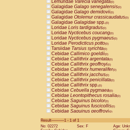
Lemuridae
Varecia variegata
(0)
Galagidae
Galago senegalensis
(0)
Galagidae
Galago demidovii
(0)
Galagidae
Otolemur crassicaudatus
(0)
Galagidae
Galagidae
spp.
(0)
Loridae
Loris tardigradus
(0)
Loridae
Nycticebus coucang
(0)
Loridae
Nycticebus pygmaeus
(0)
Loridae
Perodicticus potto
(0)
Tarsiidae
Tarsius syrichta
(0)
Cebidae
Callimico goeldii
(0)
Cebidae
Callithrix argentata
(0)
Cebidae
Callithrix geoffroyi
(0)
Cebidae
Callithrix humeralifer
(0)
Cebidae
Callithrix jacchus
(0)
Cebidae
Callithrix penicillata
(0)
Cebidae
Callithrix
spp.
(0)
Cebidae
Cebuella pygmaea
(0)
Cebidae
Leontopithecus rosalia
(0)
Cebidae
Saguinus bicolor
(0)
Cebidae
Saguinus fuscicollis
(0)
Cebidae
Saguinus geoffroyi
(0)
Cebidae
Saguinus imperator
(0)
Result-----------1 - 1 of 1
Cebidae
Saguinus labiatus
(0)
No: 02272
Sex: F
Age: Unk
Cebidae
Saguinus leucopus
(0)