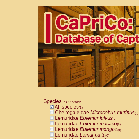
Species:
* OR search
All species
(1)
Cheirogaleidae
Microcebus murinus
(0)
Lemuridae
Eulemur fulvus
(0)
Lemuridae
Eulemur macaco
(0)
Lemuridae
Eulemur mongoz
(0)
Lemuridae
Lemur catta
(0)