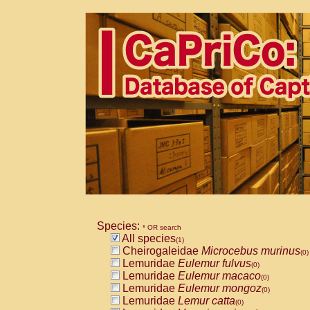
Species:
* OR search
All species
(1)
Cheirogaleidae
Microcebus murinus
(0)
Lemuridae
Eulemur fulvus
(0)
Lemuridae
Eulemur macaco
(0)
Lemuridae
Eulemur mongoz
(0)
Lemuridae
Lemur catta
(0)