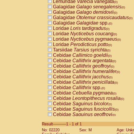
Lemuridae
Varecia variegata
(0)
Galagidae
Galago senegalensis
(0)
Galagidae
Galago demidovii
(0)
Galagidae
Otolemur crassicaudatus
(0)
Galagidae
Galagidae
spp.
(0)
Loridae
Loris tardigradus
(0)
Loridae
Nycticebus coucang
(0)
Loridae
Nycticebus pygmaeus
(0)
Loridae
Perodicticus potto
(0)
Tarsiidae
Tarsius syrichta
(0)
Cebidae
Callimico goeldii
(0)
Cebidae
Callithrix argentata
(0)
Cebidae
Callithrix geoffroyi
(0)
Cebidae
Callithrix humeralifer
(0)
Cebidae
Callithrix jacchus
(0)
Cebidae
Callithrix penicillata
(0)
Cebidae
Callithrix
spp.
(0)
Cebidae
Cebuella pygmaea
(0)
Cebidae
Leontopithecus rosalia
(0)
Cebidae
Saguinus bicolor
(0)
Cebidae
Saguinus fuscicollis
(0)
Cebidae
Saguinus geoffroyi
(0)
Cebidae
Saguinus imperator
(0)
Result-----------1 - 1 of 1
Cebidae
Saguinus labiatus
(0)
No: 02220
Sex: M
Age: Unk
Cebidae
Saguinus leucopus
(0)