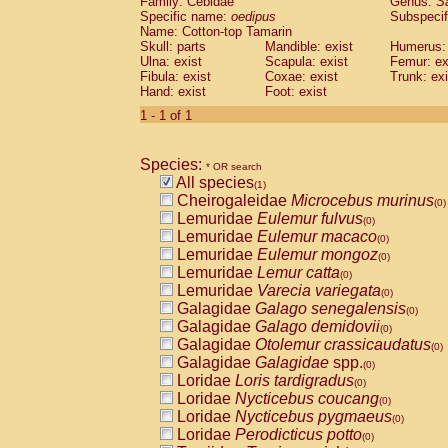
Family: Cebidae
Genus:
S
Cebidae
Saguinus midas
(0)
Specific name:
oedipus
Subspecif
Cebidae
Saguinus mystax
(0)
Name: Cotton-top Tamarin
Cebidae
Saguinus nigricollis
Skull: parts
Mandible: exist
(0)
Humerus: 
Cebidae
Saguinus oedipus
Ulna: exist
Scapula: exist
Femur: ex
(1)
Fibula: exist
Coxae: exist
Trunk: exi
Cebidae
Saguinus weddelli
(0)
Hand: exist
Foot: exist
Cebidae
Saguinus
spp.
(0)
Cebidae
Aotus trivirgatus
1 - 1 of 1
(0)
Cebidae
Cebus albifrons
(0)
Cebidae
Cebus apella
(0)
Species:
Cebidae
Cebus capucinus
* OR search
(0)
All species
Cebidae
Cebus nigrivittatus
(1)
(0)
Cheirogaleidae
Microcebus murinus
Cebidae
Cebus
spp.
(0)
(0)
Lemuridae
Eulemur fulvus
Cebidae
Saimiri boliviensis
(0)
(0)
Lemuridae
Eulemur macaco
Cebidae
Saimiri sciureus
(0)
(0)
Lemuridae
Eulemur mongoz
Atelidae
Alouatta caraya
(0)
(0)
Lemuridae
Lemur catta
Atelidae
Alouatta fusca
(0)
(0)
Lemuridae
Varecia variegata
Atelidae
Alouatta seniculus
(0)
(0)
Galagidae
Galago senegalensis
Atelidae
Alouatta
spp.
(0)
(0)
Galagidae
Galago demidovii
Atelidae
Ateles belzebuth
(0)
(0)
Galagidae
Otolemur crassicaudatus
Atelidae
Ateles geoffroyi
(0)
(0)
Galagidae
Galagidae
spp.
Atelidae
Ateles paniscus
(0)
(0)
Loridae
Loris tardigradus
Atelidae
Ateles
spp.
(0)
(0)
Loridae
Nycticebus coucang
Atelidae
Lagothrix lagothricha
(0)
(0)
Loridae
Nycticebus pygmaeus
Atelidae
Lagothrix lagothricha cana
(0)
(0)
Loridae
Perodicticus potto
Pitheciidae
Cacajao calvus rubicundu
(0)