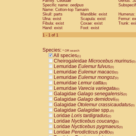
Family: Cebidae
Genus:
S
Cebidae
Saguinus midas
(0)
Specific name:
oedipus
Subspecif
Cebidae
Saguinus mystax
(0)
Name: Cotton-top Tamarin
Cebidae
Saguinus nigricollis
Skull: parts
Mandible: exist
(0)
Humerus: 
Cebidae
Saguinus oedipus
Ulna: exist
Scapula: exist
Femur: ex
(1)
Fibula: exist
Coxae: exist
Trunk: exi
Cebidae
Saguinus weddelli
(0)
Hand: exist
Foot: exist
Cebidae
Saguinus
spp.
(0)
Cebidae
Aotus trivirgatus
1 - 1 of 1
(0)
Cebidae
Cebus albifrons
(0)
Cebidae
Cebus apella
(0)
Species:
Cebidae
Cebus capucinus
* OR search
(0)
All species
Cebidae
Cebus nigrivittatus
(1)
(0)
Cheirogaleidae
Microcebus murinus
Cebidae
Cebus
spp.
(0)
(0)
Lemuridae
Eulemur fulvus
Cebidae
Saimiri boliviensis
(0)
(0)
Lemuridae
Eulemur macaco
Cebidae
Saimiri sciureus
(0)
(0)
Lemuridae
Eulemur mongoz
Atelidae
Alouatta caraya
(0)
(0)
Lemuridae
Lemur catta
Atelidae
Alouatta fusca
(0)
(0)
Lemuridae
Varecia variegata
Atelidae
Alouatta seniculus
(0)
(0)
Galagidae
Galago senegalensis
Atelidae
Alouatta
spp.
(0)
(0)
Galagidae
Galago demidovii
Atelidae
Ateles belzebuth
(0)
(0)
Galagidae
Otolemur crassicaudatus
Atelidae
Ateles geoffroyi
(0)
(0)
Galagidae
Galagidae
spp.
Atelidae
Ateles paniscus
(0)
(0)
Loridae
Loris tardigradus
Atelidae
Ateles
spp.
(0)
(0)
Loridae
Nycticebus coucang
Atelidae
Lagothrix lagothricha
(0)
(0)
Loridae
Nycticebus pygmaeus
Atelidae
Lagothrix lagothricha cana
(0)
(0)
Loridae
Perodicticus potto
Pitheciidae
Cacajao calvus rubicundu
(0)