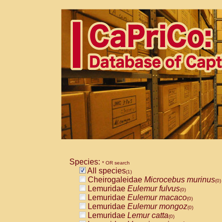
Species:
* OR search
All species
(1)
Cheirogaleidae
Microcebus murinus
(0)
Lemuridae
Eulemur fulvus
(0)
Lemuridae
Eulemur macaco
(0)
Lemuridae
Eulemur mongoz
(0)
Lemuridae
Lemur catta
(0)