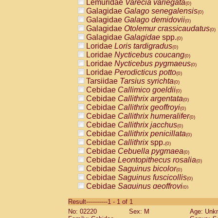
Lemuridae
Varecia variegata
(0)
Galagidae
Galago senegalensis
(0)
Galagidae
Galago demidovii
(0)
Galagidae
Otolemur crassicaudatus
(0)
Galagidae
Galagidae
spp.
(0)
Loridae
Loris tardigradus
(0)
Loridae
Nycticebus coucang
(0)
Loridae
Nycticebus pygmaeus
(0)
Loridae
Perodicticus potto
(0)
Tarsiidae
Tarsius syrichta
(0)
Cebidae
Callimico goeldii
(0)
Cebidae
Callithrix argentata
(0)
Cebidae
Callithrix geoffroyi
(0)
Cebidae
Callithrix humeralifer
(0)
Cebidae
Callithrix jacchus
(0)
Cebidae
Callithrix penicillata
(0)
Cebidae
Callithrix
spp.
(0)
Cebidae
Cebuella pygmaea
(0)
Cebidae
Leontopithecus rosalia
(0)
Cebidae
Saguinus bicolor
(0)
Cebidae
Saguinus fuscicollis
(0)
Cebidae
Saguinus geoffroyi
(0)
Cebidae
Saguinus imperator
(0)
Result-----------1 - 1 of 1
Cebidae
Saguinus labiatus
(0)
No: 02220
Sex: M
Age: Unk
Cebidae
Saguinus leucopus
(0)