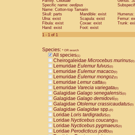
Family: Cebidae
Genus:
S
Cebidae
Saguinus midas
(0)
Specific name:
oedipus
Subspecif
Cebidae
Saguinus mystax
(0)
Name: Cotton-top Tamarin
Cebidae
Saguinus nigricollis
Skull: parts
Mandible: exist
(0)
Humerus: 
Cebidae
Saguinus oedipus
Ulna: exist
Scapula: exist
Femur: ex
(1)
Fibula: exist
Coxae: exist
Trunk: exi
Cebidae
Saguinus weddelli
(0)
Hand: exist
Foot: exist
Cebidae
Saguinus
spp.
(0)
Cebidae
Aotus trivirgatus
1 - 1 of 1
(0)
Cebidae
Cebus albifrons
(0)
Cebidae
Cebus apella
(0)
Species:
Cebidae
Cebus capucinus
* OR search
(0)
All species
Cebidae
Cebus nigrivittatus
(1)
(0)
Cheirogaleidae
Microcebus murinus
Cebidae
Cebus
spp.
(0)
(0)
Lemuridae
Eulemur fulvus
Cebidae
Saimiri boliviensis
(0)
(0)
Lemuridae
Eulemur macaco
Cebidae
Saimiri sciureus
(0)
(0)
Lemuridae
Eulemur mongoz
Atelidae
Alouatta caraya
(0)
(0)
Lemuridae
Lemur catta
Atelidae
Alouatta fusca
(0)
(0)
Lemuridae
Varecia variegata
Atelidae
Alouatta seniculus
(0)
(0)
Galagidae
Galago senegalensis
Atelidae
Alouatta
spp.
(0)
(0)
Galagidae
Galago demidovii
Atelidae
Ateles belzebuth
(0)
(0)
Galagidae
Otolemur crassicaudatus
Atelidae
Ateles geoffroyi
(0)
(0)
Galagidae
Galagidae
spp.
Atelidae
Ateles paniscus
(0)
(0)
Loridae
Loris tardigradus
Atelidae
Ateles
spp.
(0)
(0)
Loridae
Nycticebus coucang
Atelidae
Lagothrix lagothricha
(0)
(0)
Loridae
Nycticebus pygmaeus
Atelidae
Lagothrix lagothricha cana
(0)
(0)
Loridae
Perodicticus potto
Pitheciidae
Cacajao calvus rubicundu
(0)