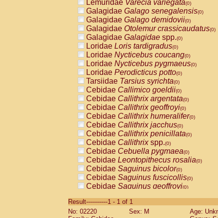
Lemuridae
Varecia variegata
(0)
Galagidae
Galago senegalensis
(0)
Galagidae
Galago demidovii
(0)
Galagidae
Otolemur crassicaudatus
(0)
Galagidae
Galagidae
spp.
(0)
Loridae
Loris tardigradus
(0)
Loridae
Nycticebus coucang
(0)
Loridae
Nycticebus pygmaeus
(0)
Loridae
Perodicticus potto
(0)
Tarsiidae
Tarsius syrichta
(0)
Cebidae
Callimico goeldii
(0)
Cebidae
Callithrix argentata
(0)
Cebidae
Callithrix geoffroyi
(0)
Cebidae
Callithrix humeralifer
(0)
Cebidae
Callithrix jacchus
(0)
Cebidae
Callithrix penicillata
(0)
Cebidae
Callithrix
spp.
(0)
Cebidae
Cebuella pygmaea
(0)
Cebidae
Leontopithecus rosalia
(0)
Cebidae
Saguinus bicolor
(0)
Cebidae
Saguinus fuscicollis
(0)
Cebidae
Saguinus geoffroyi
(0)
Cebidae
Saguinus imperator
(0)
Result-----------1 - 1 of 1
Cebidae
Saguinus labiatus
(0)
No: 02220
Sex: M
Age: Unk
Cebidae
Saguinus leucopus
(0)