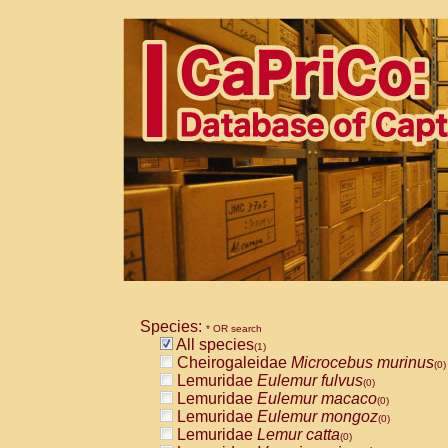
Species:
* OR search
All species
(1)
Cheirogaleidae
Microcebus murinus
(0)
Lemuridae
Eulemur fulvus
(0)
Lemuridae
Eulemur macaco
(0)
Lemuridae
Eulemur mongoz
(0)
Lemuridae
Lemur catta
(0)