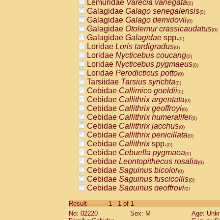
Lemuridae
Varecia variegata
(0)
Galagidae
Galago senegalensis
(0)
Galagidae
Galago demidovii
(0)
Galagidae
Otolemur crassicaudatus
(0)
Galagidae
Galagidae
spp.
(0)
Loridae
Loris tardigradus
(0)
Loridae
Nycticebus coucang
(0)
Loridae
Nycticebus pygmaeus
(0)
Loridae
Perodicticus potto
(0)
Tarsiidae
Tarsius syrichta
(0)
Cebidae
Callimico goeldii
(0)
Cebidae
Callithrix argentata
(0)
Cebidae
Callithrix geoffroyi
(0)
Cebidae
Callithrix humeralifer
(0)
Cebidae
Callithrix jacchus
(0)
Cebidae
Callithrix penicillata
(0)
Cebidae
Callithrix
spp.
(0)
Cebidae
Cebuella pygmaea
(0)
Cebidae
Leontopithecus rosalia
(0)
Cebidae
Saguinus bicolor
(0)
Cebidae
Saguinus fuscicollis
(0)
Cebidae
Saguinus geoffroyi
(0)
Cebidae
Saguinus imperator
(0)
Result-----------1 - 1 of 1
Cebidae
Saguinus labiatus
(0)
No: 02220
Sex: M
Age: Unk
Cebidae
Saguinus leucopus
(0)