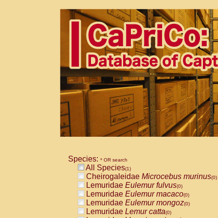
Species:
* OR search
All Species
(1)
Cheirogaleidae
Microcebus murinus
(0)
Lemuridae
Eulemur fulvus
(0)
Lemuridae
Eulemur macaco
(0)
Lemuridae
Eulemur mongoz
(0)
Lemuridae
Lemur catta
(0)