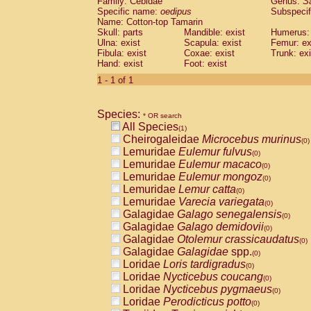
Family: Cebidae
Genus:
S
Cebidae
Saguinus midas
(0)
Specific name:
oedipus
Subspecif
Cebidae
Saguinus mystax
(0)
Name: Cotton-top Tamarin
Cebidae
Saguinus nigricollis
Skull: parts
Mandible: exist
(0)
Humerus: 
Cebidae
Saguinus oedipus
Ulna: exist
Scapula: exist
Femur: ex
(1)
Fibula: exist
Coxae: exist
Trunk: exi
Cebidae
Saguinus weddelli
(0)
Hand: exist
Foot: exist
Cebidae
Saguinus
spp.
(0)
Cebidae
Aotus trivirgatus
1 - 1 of 1
(0)
Cebidae
Cebus albifrons
(0)
Cebidae
Cebus apella
(0)
Species:
Cebidae
Cebus capucinus
* OR search
(0)
All Species
Cebidae
Cebus nigrivittatus
(1)
(0)
Cheirogaleidae
Microcebus murinus
Cebidae
Cebus
spp.
(0)
(0)
Lemuridae
Eulemur fulvus
Cebidae
Saimiri boliviensis
(0)
(0)
Lemuridae
Eulemur macaco
Cebidae
Saimiri sciureus
(0)
(0)
Lemuridae
Eulemur mongoz
Atelidae
Alouatta caraya
(0)
(0)
Lemuridae
Lemur catta
Atelidae
Alouatta fusca
(0)
(0)
Lemuridae
Varecia variegata
Atelidae
Alouatta seniculus
(0)
(0)
Galagidae
Galago senegalensis
Atelidae
Alouatta
spp.
(0)
(0)
Galagidae
Galago demidovii
Atelidae
Ateles belzebuth
(0)
(0)
Galagidae
Otolemur crassicaudatus
Atelidae
Ateles geoffroyi
(0)
(0)
Galagidae
Galagidae
spp.
Atelidae
Ateles paniscus
(0)
(0)
Loridae
Loris tardigradus
Atelidae
Ateles
spp.
(0)
(0)
Loridae
Nycticebus coucang
Atelidae
Lagothrix lagothricha
(0)
(0)
Loridae
Nycticebus pygmaeus
Atelidae
Lagothrix lagothricha cana
(0)
(0)
Loridae
Perodicticus potto
Pitheciidae
Cacajao calvus rubicundu
(0)