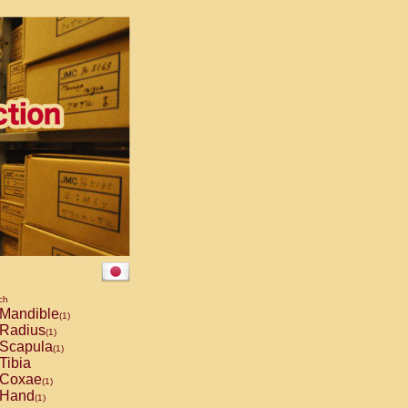
ch
Mandible
(1)
Radius
(1)
Scapula
(1)
Tibia
Coxae
(1)
Hand
(1)