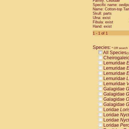
Family: Cebidae
Cebidae
Sa
Specific name:
oedip
Cebidae
Sa
Name: Cotton-top Ta
Cebidae
Sag
Skull: parts
Cebidae
Sa
Ulna: exist
Fibula: exist
Cebidae
Sag
Hand: exist
Cebidae
Sa
Cebidae
Aot
1 - 1 of 1
Cebidae
Ceb
Cebidae
Ceb
Species:
Cebidae
Ce
* OR search
All Species
Cebidae
Ceb
(1
Cheirogalei
Cebidae
Ce
Lemuridae
E
Cebidae
Sai
Lemuridae
E
Cebidae
Sai
Lemuridae
E
Atelidae
Alo
Lemuridae
L
Atelidae
Alo
Lemuridae
V
Atelidae
Alo
Galagidae
G
Atelidae
Alo
Galagidae
G
Atelidae
Ate
Galagidae
O
Atelidae
Ate
Galagidae
G
Atelidae
Ate
Loridae
Lori
Atelidae
Ate
Loridae
Nyc
Atelidae
Lag
Loridae
Nyc
Atelidae
Lag
Loridae
Pero
Pitheciidae