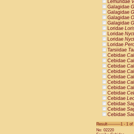
Lemuridae
V
Galagidae
G
Galagidae
G
Galagidae
O
Galagidae
G
Loridae
Lori
Loridae
Nyc
Loridae
Nyc
Loridae
Pero
Tarsiidae
Ta
Cebidae
Cal
Cebidae
Cal
Cebidae
Cal
Cebidae
Cal
Cebidae
Cal
Cebidae
Cal
Cebidae
Cal
Cebidae
Ce
Cebidae
Leo
Cebidae
Sag
Cebidae
Sag
Cebidae
Sag
Cebidae
Sag
Result-----------1 - 1 of
Cebidae
Sag
No: 02220
Cebidae
Sa