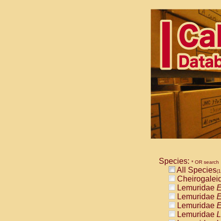
Species:
* OR search
All Species
(1
Cheirogalei
Lemuridae
E
Lemuridae
E
Lemuridae
E
Lemuridae
L