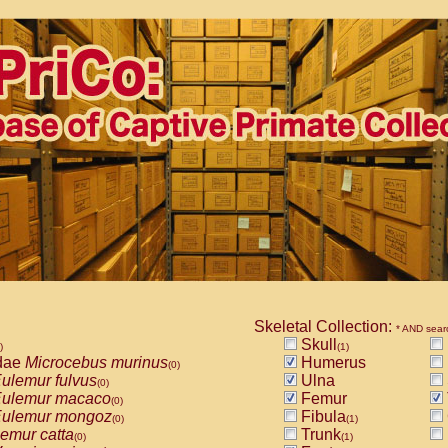
Skeletal Collection:
* AND sear
Skull
)
(1)
dae
Microcebus murinus
Humerus
(0)
ulemur fulvus
Ulna
(0)
ulemur macaco
Femur
(0)
ulemur mongoz
Fibula
(0)
(1)
emur catta
Trunk
(0)
(1)