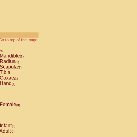
Go to top of this page.
ch
Mandible
(1)
Radius
(1)
Scapula
(1)
Tibia
Coxae
(1)
Hand
(1)
Female
(0)
Infant
(0)
Adult
(0)