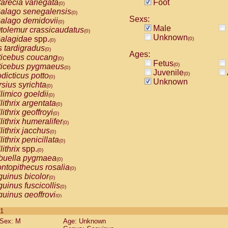
arecia variegata
Foot
(0)
alago senegalensis
(0)
Sexs:
alago demidovii
(0)
Male
tolemur crassicaudatus
(0)
Unknown
alagidae
spp.
(0)
(0)
s tardigradus
(0)
Ages:
ticebus coucang
(0)
Fetus
(0)
ticebus pygmaeus
(0)
Juvenile
(0)
dicticus potto
(0)
Unknown
rsius syrichta
(0)
limico goeldii
(0)
lithrix argentata
(0)
lithrix geoffroyi
(0)
lithrix humeralifer
(0)
lithrix jacchus
(0)
lithrix penicillata
(0)
lithrix
spp.
(0)
buella pygmaea
(0)
ntopithecus rosalia
(0)
uinus bicolor
(0)
uinus fuscicollis
(0)
uinus geoffroyi
(0)
uinus imperator
(0)
 1
uinus labiatus
(0)
Sex: M
Age: Unknown
guinus leucopus
(0)