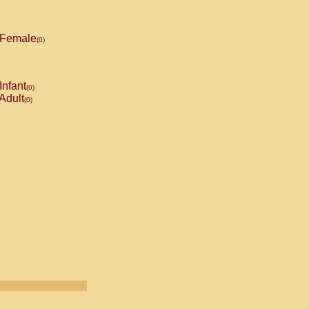
Female
(0)
Infant
(0)
Adult
(0)