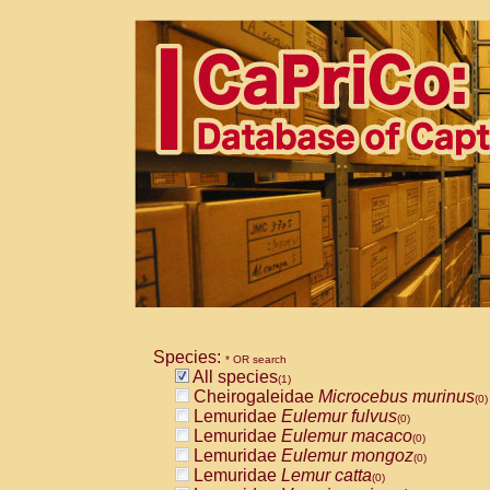
Species:
* OR search
All species
(1)
Cheirogaleidae
Microcebus murinus
(0)
Lemuridae
Eulemur fulvus
(0)
Lemuridae
Eulemur macaco
(0)
Lemuridae
Eulemur mongoz
(0)
Lemuridae
Lemur catta
(0)