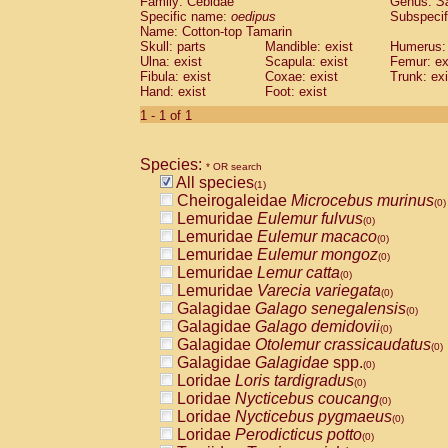
Family: Cebidae
Genus:
S
Cebidae
Saguinus midas
(0)
Specific name:
oedipus
Subspecif
Cebidae
Saguinus mystax
(0)
Name: Cotton-top Tamarin
Cebidae
Saguinus nigricollis
Skull: parts
Mandible: exist
(0)
Humerus: 
Cebidae
Saguinus oedipus
Ulna: exist
Scapula: exist
Femur: ex
(1)
Fibula: exist
Coxae: exist
Trunk: exi
Cebidae
Saguinus weddelli
(0)
Hand: exist
Foot: exist
Cebidae
Saguinus
spp.
(0)
Cebidae
Aotus trivirgatus
1 - 1 of 1
(0)
Cebidae
Cebus albifrons
(0)
Cebidae
Cebus apella
(0)
Species:
Cebidae
Cebus capucinus
* OR search
(0)
All species
Cebidae
Cebus nigrivittatus
(1)
(0)
Cheirogaleidae
Microcebus murinus
Cebidae
Cebus
spp.
(0)
(0)
Lemuridae
Eulemur fulvus
Cebidae
Saimiri boliviensis
(0)
(0)
Lemuridae
Eulemur macaco
Cebidae
Saimiri sciureus
(0)
(0)
Lemuridae
Eulemur mongoz
Atelidae
Alouatta caraya
(0)
(0)
Lemuridae
Lemur catta
Atelidae
Alouatta fusca
(0)
(0)
Lemuridae
Varecia variegata
Atelidae
Alouatta seniculus
(0)
(0)
Galagidae
Galago senegalensis
Atelidae
Alouatta
spp.
(0)
(0)
Galagidae
Galago demidovii
Atelidae
Ateles belzebuth
(0)
(0)
Galagidae
Otolemur crassicaudatus
Atelidae
Ateles geoffroyi
(0)
(0)
Galagidae
Galagidae
spp.
Atelidae
Ateles paniscus
(0)
(0)
Loridae
Loris tardigradus
Atelidae
Ateles
spp.
(0)
(0)
Loridae
Nycticebus coucang
Atelidae
Lagothrix lagothricha
(0)
(0)
Loridae
Nycticebus pygmaeus
Atelidae
Lagothrix lagothricha cana
(0)
(0)
Loridae
Perodicticus potto
Pitheciidae
Cacajao calvus rubicundu
(0)