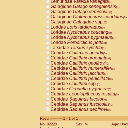
Lemuridae
Varecia variegata
(0)
Galagidae
Galago senegalensis
(0)
Galagidae
Galago demidovii
(0)
Galagidae
Otolemur crassicaudatus
(0)
Galagidae
Galagidae
spp.
(0)
Loridae
Loris tardigradus
(0)
Loridae
Nycticebus coucang
(0)
Loridae
Nycticebus pygmaeus
(0)
Loridae
Perodicticus potto
(0)
Tarsiidae
Tarsius syrichta
(0)
Cebidae
Callimico goeldii
(0)
Cebidae
Callithrix argentata
(0)
Cebidae
Callithrix geoffroyi
(0)
Cebidae
Callithrix humeralifer
(0)
Cebidae
Callithrix jacchus
(0)
Cebidae
Callithrix penicillata
(0)
Cebidae
Callithrix
spp.
(0)
Cebidae
Cebuella pygmaea
(0)
Cebidae
Leontopithecus rosalia
(0)
Cebidae
Saguinus bicolor
(0)
Cebidae
Saguinus fuscicollis
(0)
Cebidae
Saguinus geoffroyi
(0)
Cebidae
Saguinus imperator
(0)
Result-----------1 - 1 of 1
Cebidae
Saguinus labiatus
(0)
No: 02220
Sex: M
Age: Unk
Cebidae
Saguinus leucopus
(0)