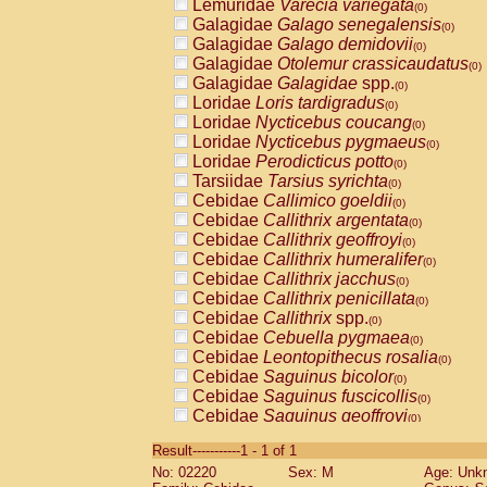
Lemuridae
Varecia variegata
(0)
Galagidae
Galago senegalensis
(0)
Galagidae
Galago demidovii
(0)
Galagidae
Otolemur crassicaudatus
(0)
Galagidae
Galagidae
spp.
(0)
Loridae
Loris tardigradus
(0)
Loridae
Nycticebus coucang
(0)
Loridae
Nycticebus pygmaeus
(0)
Loridae
Perodicticus potto
(0)
Tarsiidae
Tarsius syrichta
(0)
Cebidae
Callimico goeldii
(0)
Cebidae
Callithrix argentata
(0)
Cebidae
Callithrix geoffroyi
(0)
Cebidae
Callithrix humeralifer
(0)
Cebidae
Callithrix jacchus
(0)
Cebidae
Callithrix penicillata
(0)
Cebidae
Callithrix
spp.
(0)
Cebidae
Cebuella pygmaea
(0)
Cebidae
Leontopithecus rosalia
(0)
Cebidae
Saguinus bicolor
(0)
Cebidae
Saguinus fuscicollis
(0)
Cebidae
Saguinus geoffroyi
(0)
Cebidae
Saguinus imperator
(0)
Result-----------1 - 1 of 1
Cebidae
Saguinus labiatus
(0)
No: 02220
Sex: M
Age: Unk
Cebidae
Saguinus leucopus
(0)