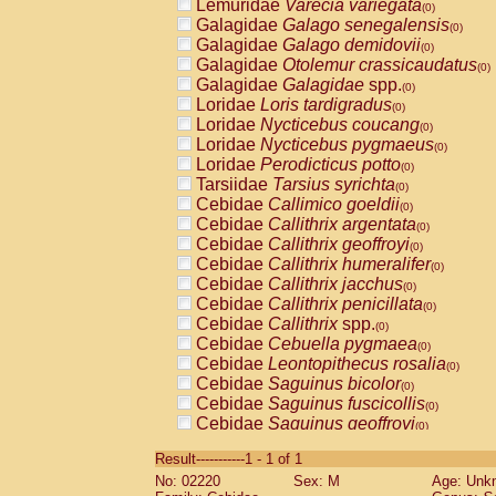
Lemuridae
Varecia variegata
(0)
Galagidae
Galago senegalensis
(0)
Galagidae
Galago demidovii
(0)
Galagidae
Otolemur crassicaudatus
(0)
Galagidae
Galagidae
spp.
(0)
Loridae
Loris tardigradus
(0)
Loridae
Nycticebus coucang
(0)
Loridae
Nycticebus pygmaeus
(0)
Loridae
Perodicticus potto
(0)
Tarsiidae
Tarsius syrichta
(0)
Cebidae
Callimico goeldii
(0)
Cebidae
Callithrix argentata
(0)
Cebidae
Callithrix geoffroyi
(0)
Cebidae
Callithrix humeralifer
(0)
Cebidae
Callithrix jacchus
(0)
Cebidae
Callithrix penicillata
(0)
Cebidae
Callithrix
spp.
(0)
Cebidae
Cebuella pygmaea
(0)
Cebidae
Leontopithecus rosalia
(0)
Cebidae
Saguinus bicolor
(0)
Cebidae
Saguinus fuscicollis
(0)
Cebidae
Saguinus geoffroyi
(0)
Cebidae
Saguinus imperator
(0)
Result-----------1 - 1 of 1
Cebidae
Saguinus labiatus
(0)
No: 02220
Sex: M
Age: Unk
Cebidae
Saguinus leucopus
(0)