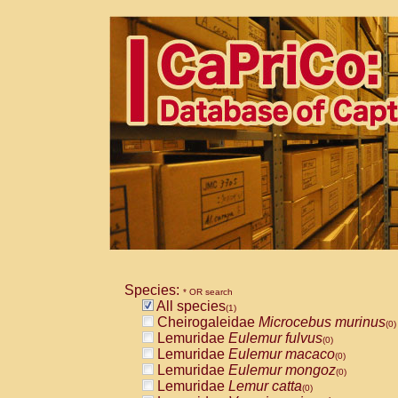
Species:
* OR search
All species
(1)
Cheirogaleidae
Microcebus murinus
(0)
Lemuridae
Eulemur fulvus
(0)
Lemuridae
Eulemur macaco
(0)
Lemuridae
Eulemur mongoz
(0)
Lemuridae
Lemur catta
(0)