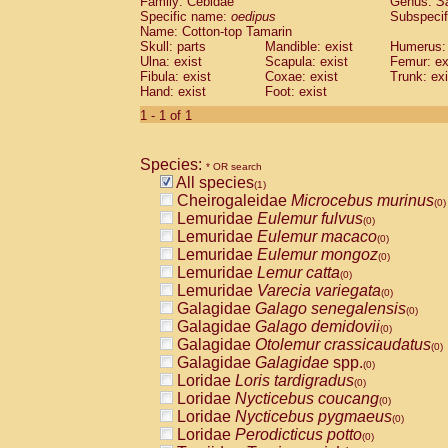
Family: Cebidae
Genus:
S
Cebidae
Saguinus midas
(0)
Specific name:
oedipus
Subspecif
Cebidae
Saguinus mystax
(0)
Name: Cotton-top Tamarin
Cebidae
Saguinus nigricollis
Skull: parts
Mandible: exist
(0)
Humerus: 
Cebidae
Saguinus oedipus
Ulna: exist
Scapula: exist
Femur: ex
(1)
Fibula: exist
Coxae: exist
Trunk: exi
Cebidae
Saguinus weddelli
(0)
Hand: exist
Foot: exist
Cebidae
Saguinus
spp.
(0)
Cebidae
Aotus trivirgatus
1 - 1 of 1
(0)
Cebidae
Cebus albifrons
(0)
Cebidae
Cebus apella
(0)
Species:
Cebidae
Cebus capucinus
* OR search
(0)
All species
Cebidae
Cebus nigrivittatus
(1)
(0)
Cheirogaleidae
Microcebus murinus
Cebidae
Cebus
spp.
(0)
(0)
Lemuridae
Eulemur fulvus
Cebidae
Saimiri boliviensis
(0)
(0)
Lemuridae
Eulemur macaco
Cebidae
Saimiri sciureus
(0)
(0)
Lemuridae
Eulemur mongoz
Atelidae
Alouatta caraya
(0)
(0)
Lemuridae
Lemur catta
Atelidae
Alouatta fusca
(0)
(0)
Lemuridae
Varecia variegata
Atelidae
Alouatta seniculus
(0)
(0)
Galagidae
Galago senegalensis
Atelidae
Alouatta
spp.
(0)
(0)
Galagidae
Galago demidovii
Atelidae
Ateles belzebuth
(0)
(0)
Galagidae
Otolemur crassicaudatus
Atelidae
Ateles geoffroyi
(0)
(0)
Galagidae
Galagidae
spp.
Atelidae
Ateles paniscus
(0)
(0)
Loridae
Loris tardigradus
Atelidae
Ateles
spp.
(0)
(0)
Loridae
Nycticebus coucang
Atelidae
Lagothrix lagothricha
(0)
(0)
Loridae
Nycticebus pygmaeus
Atelidae
Lagothrix lagothricha cana
(0)
(0)
Loridae
Perodicticus potto
Pitheciidae
Cacajao calvus rubicundu
(0)